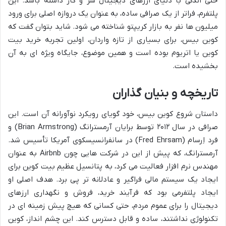
حتی اندکی با دنیای ارزهای دیجیتال سر و کار داشته باشد. این
پلتفرم، فراتر از یک صرافی ساده، به عنوان یک دروازه اصلی برای ورود
میلیون ها نفر به بازار کریپتو شناخته می شود. شاید بتوان گفت که
کوین بیس، برای بسیاری از تازه واردان، اولین تجربه خرید بیت
کوین یا اتریوم بوده است و همین موضوع، جایگاه ویژه ای به آن
بخشیده است.
تاریخچه و بنیان گذاران
داستان شروع کوین بیس، خود گویای رویکرد نوآورانه آن است. این
صرافی در سال ۲۰۱۲ توسط برایان آرمسترانگ (Brian Armstrong) و
فرد اِرسام (Fred Ehrsam) در سانفرانسیسکوی آمریکا تأسیس شد.
آرمسترانگ، که پیش از این در شرکت هایی چون Airbnb به عنوان
مهندس نرم افزار فعالیت می کرد، به پتانسیل عظیم بیت کوین برای
ایجاد یک سیستم مالی فراگیر و عادلانه تر پی برد. هدف اصلی او
ایجاد پلتفرمی بود که فرآیند خرید، فروش و نگهداری ارزهای
دیجیتال را برای عموم مردم، حتی کسانی که هیچ پیش زمینه ای در
تکنولوژی نداشتند، ساده و قابل دسترس کند. این چشم انداز، کوین