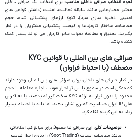
نحوه انتخاب صرافی داخلی مناسب:
برای انتخاب یک صرافی داخلی
معتبر، معیارهایی مانند سابقه فعالیت، امنیت (داشتن گواهی های
امنیتی، ذخیره سازی سرد)، تنوع ارزهای پشتیبانی شده، حجم
معاملات، ساختار کارمزدها و کیفیت پشتیبانی مشتریان را در نظر
بگیرید. تحقیق و مطالعه نظرات سایر کاربران می تواند بسیار کمک
کننده باشد.
صرافی های بین المللی با قوانین KYC
منعطف (با احتیاط فراوان)
در کنار صرافی های داخلی، برخی صرافی های بین المللی وجود دارند
که ممکن است در سطوح پایین تر احراز هویت، اجازه معامله با حجم
محدود را بدون نیاز به ارائه KYC سخت گیرانه بدهند، یا به آدرس
های IP ایران حساسیت کمتری نشان دهند. اما باید با احتیاط بسیار
زیاد به این گزینه نگاه کرد.
توضیحات کلی:
این صرافی ها معمولاً برای مبالغ کم، امکاناتی
مانند معاملات اسپات (Spot Trading) را بدون احراز هویت