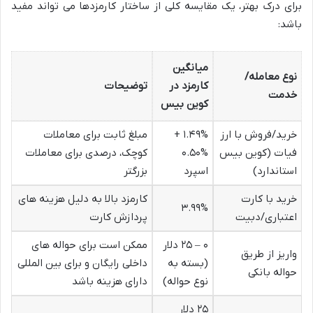
برای درک بهتر، یک مقایسه کلی از ساختار کارمزدها می تواند مفید
باشد:
میانگین
نوع معامله/
کارمزد در
توضیحات
خدمت
کوین بیس
خرید/فروش با ارز
۱.۴۹% +
مبلغ ثابت برای معاملات
فیات (کوین بیس
۰.۵۰%
کوچک، درصدی برای معاملات
استاندارد)
اسپرد
بزرگتر
خرید با کارت
کارمزد بالا به دلیل هزینه های
۳.۹۹%
اعتباری/دبیت
پردازش کارت
۰ – ۲۵ دلار
ممکن است برای حواله های
واریز از طریق
(بسته به
داخلی رایگان و برای بین المللی
حواله بانکی
نوع حواله)
دارای هزینه باشد
۲۵ دلار