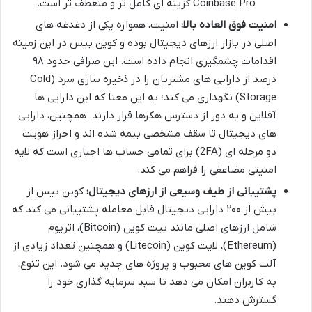
Coinbase Pro گزینه ای کامل تر و منعطف تر است.
امنیت فوق العاده بالا:
امنیت، همواره یکی از دغدغه های
اصلی در بازار ارزهای دیجیتال بوده و کوین بیس در این زمینه
اقدامات چشمگیری انجام داده است. این صرافی حدود ۹۸
درصد از دارایی های مشتریان را در ذخیره سازی سرد (Cold
Storage) نگهداری می کند؛ به این معنا که این دارایی ها
آفلاین و به دور از دسترس هکرها قرار دارند. همچنین، دارایی
های دیجیتال تا سقف مشخصی بیمه شده اند و احراز هویت
دو مرحله ای (2FA) برای تمامی حساب ها اجباری است که لایه
امنیتی مضاعفی را فراهم می کند.
پشتیبانی از طیف وسیعی از ارزهای دیجیتال:
کوین بیس از
بیش از ۲۰۰ دارایی دیجیتال قابل معامله پشتیبانی می کند که
شامل ارزهای اصلی مانند بیت کوین (Bitcoin)، اتریوم
(Ethereum)، لایت کوین (Litecoin) و همچنین تعداد زیادی از
آلت کوین های محبوب و پروژه های جدید می شود. این تنوع،
به کاربران امکان می دهد تا سبد سرمایه گذاری خود را
گسترش دهند.