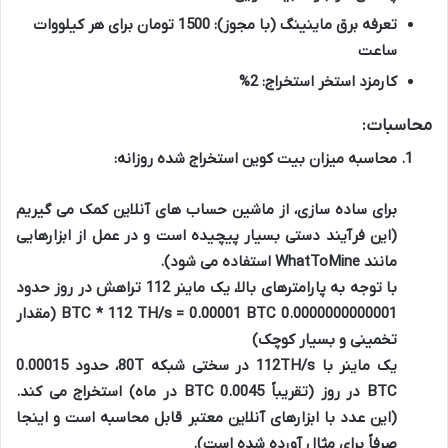
تعرفه برق ماینینگ (با مجوز):
1500 تومان برای هر کیلووات
ساعت
کارمزد استخر استخراج:
2%
محاسبات:
محاسبه میزان بیت کوین استخراج شده روزانه:
برای ساده سازی، از ماشین حساب های آنلاین کمک می گیریم
(این فرآیند دستی بسیار پیچیده است و در عمل از ابزارهایی
مانند WhatToMine استفاده می شود).
با توجه به پارامترهای بالا، یک ماینر 112 تراهش در روز حدود
0.0000000000001 BTC * 112 TH/s = 0.00001 BTC (مقدار
تخمینی و بسیار کوچک)
یک ماینر با 112TH/s در سختی شبکه 80T، حدود 0.00015
BTC در روز (تقریباً 0.0045 BTC در ماه) استخراج می کند.
(این عدد با ابزارهای آنلاین معتبر قابل محاسبه است و اینجا
صرفاً برای مثال آورده شده است).