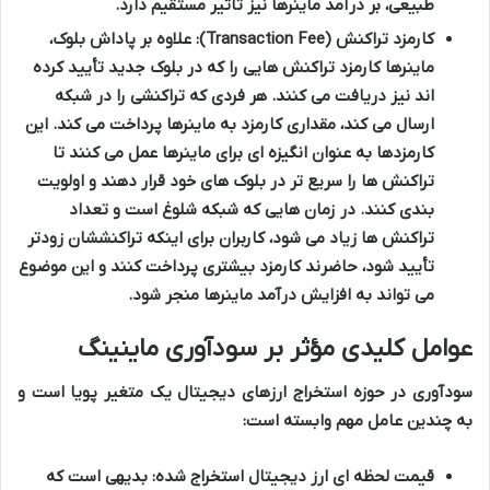
طبیعی، بر درآمد ماینرها نیز تأثیر مستقیم دارد.
کارمزد تراکنش (Transaction Fee):
علاوه بر پاداش بلوک،
ماینرها کارمزد تراکنش هایی را که در بلوک جدید تأیید کرده
اند نیز دریافت می کنند. هر فردی که تراکنشی را در شبکه
ارسال می کند، مقداری کارمزد به ماینرها پرداخت می کند. این
کارمزدها به عنوان انگیزه ای برای ماینرها عمل می کنند تا
تراکنش ها را سریع تر در بلوک های خود قرار دهند و اولویت
بندی کنند. در زمان هایی که شبکه شلوغ است و تعداد
تراکنش ها زیاد می شود، کاربران برای اینکه تراکنششان زودتر
تأیید شود، حاضرند کارمزد بیشتری پرداخت کنند و این موضوع
می تواند به افزایش درآمد ماینرها منجر شود.
عوامل کلیدی مؤثر بر سودآوری ماینینگ
سودآوری در حوزه استخراج ارزهای دیجیتال یک متغیر پویا است و
به چندین عامل مهم وابسته است:
قیمت لحظه ای ارز دیجیتال استخراج شده:
بدیهی است که