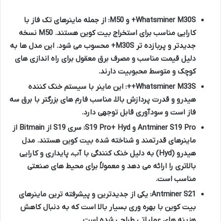
Whatsminer M30S+ و M50:
از جمله ماینرهای تک فاز با
کارایی مناسب برای استخراج بیت کوین هستند. M50 نسخه
جدیدتر و پربازده تر M30S+ محسوب می شود. این مدل ها به
دلیل قیمت مناسب و مصرف برق معقول برای راه اندازی های
کوچک و متوسط محبوبیت دارند.
Whatsminer M33S++:
این ماینر با سیستم خنک کننده
هیدرو و قدرت پردازش بالا، مناسب فارم های بزرگتر با برق سه
فاز است و سودآوری قابل توجهی دارد.
Antminer S19 Pro و S19 Pro+ Hyd:
سری S19 از Bitmain از
ماینرهای قدرتمند و شناخته شده بیت کوین هستند. مدل
هیدرو (Hyd) به دلیل خنک کنندگی با آب، پایداری و کارایی
بالاتری را ارائه می دهد و معمولاً برای محیط های صنعتی
مناسب است.
Antminer S21:
یکی از جدیدترین و پیشرفته ترین ماینرهای
بیت کوین با بهره وری بسیار بالا است که به دنبال کاهش
هزینه های عملیاتی طراحی شده است.