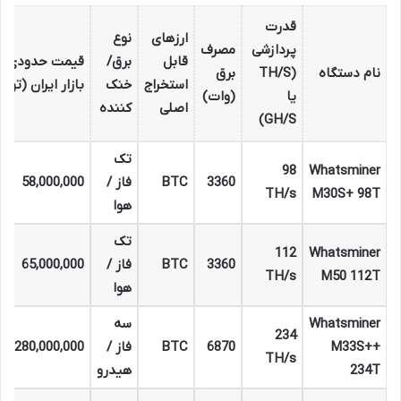
قدرت
ارزهای
نوع
پردازشی
مصرف
قابل
برق/
قیمت حدودی د
نام دستگاه
(TH/S
برق
استخراج
خنک
بازار ایران (توم
یا
(وات)
اصلی
کننده
GH/S)
تک
98
Whatsminer
3360
BTC
فاز /
58,000,000
TH/s
M30S+ 98T
هوا
تک
112
Whatsminer
3360
BTC
فاز /
65,000,000
TH/s
M50 112T
هوا
Whatsminer
سه
234
M33S++
6870
BTC
فاز /
280,000,000
TH/s
234T
هیدرو