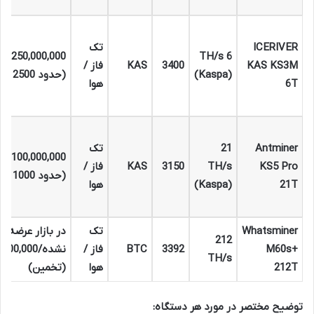
ICERIVER
تک
250,000,000
6 TH/s
KAS KS3M
3400
KAS
فاز /
(Kaspa)
(حدود 2500 دلار)
6T
هوا
Antminer
21
تک
1,100,000,000
KS5 Pro
TH/s
3150
KAS
فاز /
(حدود 11000 دلار)
21T
(Kaspa)
هوا
Whatsminer
تک
در بازار عرضه
212
M60s+
3392
BTC
فاز /
نشده/000,000
TH/s
212T
هوا
(تخمین)
توضیح مختصر در مورد هر دستگاه: