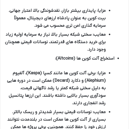
مزایا:
پایداری بیشتر بازار، نقدشوندگی بالا، اعتبار جهانی.
بیت کوین به عنوان پادشاه ارزهای دیجیتال، معمولاً
سرمایه گذاری امن تری محسوب می شود.
معایب:
سختی شبکه بسیار بالا، نیاز به سرمایه اولیه زیاد
برای خرید دستگاه های قدرتمند، نوسانات قیمتی همچنان
وجود دارد.
استخراج آلت کوین ها (Altcoins):
مزایا:
برخی آلت کوین ها مانند کسپا (Kaspa)، آلفیوم
(Alephium) و دکارد (Decard) ممکن است در دوره هایی
به دلیل سختی شبکه کمتر یا رشد ناگهانی قیمت،
سودآوری بسیار بالایی داشته باشند. این ارزها پتانسیل
رشد انفجاری دارند.
معایب:
نوسانات قیمتی بسیار شدیدتر و ریسک بالاتر.
بسیاری از آلت کوین ها ممکن است در بلندمدت نتوانند
ارزش خود را حفظ کنند. همچنین، برخی پروژه ها ممکن