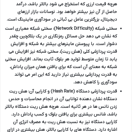
هرچه قیمت ارزی که استخراج می شود بالاتر باشد، درآمد
حاصل از آن نیز بیشتر خواهد بود. نوسانات بازار ارزهای
دیجیتال، بزرگترین عامل بی ثباتی در سودآوری ماینینگ است.
سختی شبکه (Network Difficulty):
سختی شبکه معیاری است
که نشان می دهد حل مسائل رمزنگاری در یک بلاکچین چقدر
دشوار است. با پیوستن ماینرهای بیشتر به شبکه و افزایش
قدرت پردازشی کلی (هش ریت)، سختی شبکه نیز افزایش می
یابد تا زمان متوسط تولید هر بلوک ثابت بماند. افزایش سختی
شبکه به معنای آن است که برای یافتن همان میزان پاداش،
به قدرت پردازشی بیشتری نیاز دارید که این امر می تواند
سودآوری را کاهش دهد.
قدرت پردازشی دستگاه (Hash Rate) و کارایی آن:
هش ریت
دستگاه نشان دهنده توانایی آن در انجام محاسبات و حدس
زدن نانس ها در هر ثانیه است. هرچه هش ریت دستگاه بالاتر
باشد، شانس بیشتری برای یافتن بلوک و کسب پاداش دارد.
کارایی دستگاه نیز به نسبت هش ریت به مصرف انرژی آن
اشاره دارد. دستگاه های با کارایی بالاتر، هش بیشتری در ازای