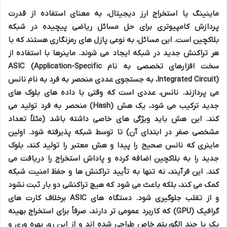
ماینینگ یا استخراج ارز دیجیتال، به معنای استفاده از قدرت
پردازش کامپیوتری برای حل مسائل ریاضی پیچیده در شبکه
بلاکچین است. این مسائل، به نوعی پازل های رمزنگاری هستند که با
هر تراکنش جدید در شبکه ایجاد می شوند. ماینرها با استفاده از
سخت افزارهای تخصصی به نام ASIC (Application-Specific
Integrated Circuit)، به جستجوی عددی منحصر به فرد به نام نانس
می پردازند. نانس، عددی است که وقتی با داده های بلوک های
جدید ترکیب می شود، یک هش (Hash) منحصر به فرد تولید می
کند. این هش باید ویژگی های خاصی داشته باشد (مثلاً تعداد
مشخصی صفر در ابتدای آن) تا توسط شبکه پذیرفته شود. اولین
ماینری که نانس صحیح را پیدا و هش معتبر را تولید کند، بلوک
جدید را به بلاکچین اضافه کرده و پاداش استخراج را دریافت می
کند. این فرآیند، نه تنها به تأیید تراکنش ها و حفظ امنیت شبکه
کمک می کند، بلکه باعث می شود که هیچ تراکنشی دو بار ثبت نشود
و از تقلب جلوگیری شود. دستگاه های ASIC برخلاف کارت های
گرافیک (GPU) که کاربرد عمومی تر دارند، صرفاً برای استخراج بهینه
یک یا چند الگوریتم خاص طراحی شده اند و از این رو، بهره وری و