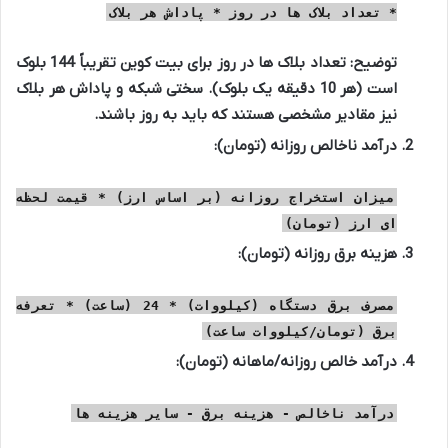
* تعداد بلاک ها در روز * پاداش هر بلاک
توضیح: تعداد بلاک ها در روز برای بیت کوین تقریباً 144 بلوک
است (هر 10 دقیقه یک بلوک). سختی شبکه و پاداش هر بلاک
نیز مقادیر مشخصی هستند که باید به روز باشند.
درآمد ناخالص روزانه (تومان):
میزان استخراج روزانه (بر اساس ارز) * قیمت لحظه
ای ارز (تومان)
هزینه برق روزانه (تومان):
مصرف برق دستگاه (کیلووات) * 24 (ساعت) * تعرفه
برق (تومان/کیلووات ساعت)
درآمد خالص روزانه/ماهانه (تومان):
درآمد ناخالص - هزینه برق - سایر هزینه ها