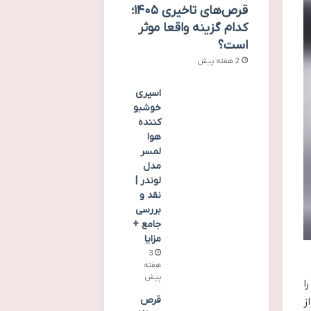
قرص‌های تاخیری ۱۴۰۵؛
کدام گزینه واقعا موثر
است؟
2 هفته پیش
اسپری
خوشبو
کننده
هوا
لمسر
مدل
لوندر |
نقد و
بررسی
جامع +
مزایا
3
هفته
پیش
ا
قرص
ز