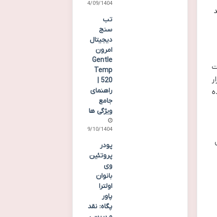
14/09/1404
د
تب
سنج
دیجیتال
امرون
Gentle
ت
Temp
ر
520 |
راهنمای
ه
جامع
ویژگی ها
09/10/1404
پودر
پروتئین
وی
بانوان
اولترا
پاور
پگاه: نقد
و بررسی