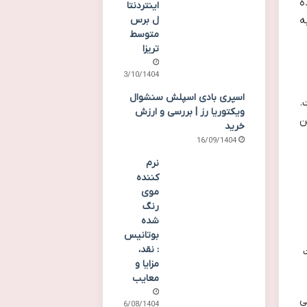
ه
اینتردنتا
ه
ل برس
متوسط
تریزا
13/10/1404
اسپری بادی اسپلش سنشوال
.
ویکتوریا رز | بررسی و ارزش
ن
خرید
16/09/1404
نرم
کننده
موی
رنگ
شده
بوتانیس
: نقد،
مزایا و
معایب
ی
16/08/1404