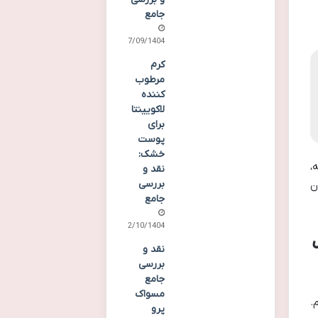
جامع
07/09/1404
کرم
مرطوب
کننده
لاکویینتا
برای
پوست
خشک:
،
نقد و
بررسی
ن
جامع
12/10/1404
نقد و
بررسی
جامع
مسواک
.
پرو