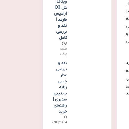
ویتافل
ز
ش D3
ظ
آرامیس
ه
فارمد |
نقد و
ی
بررسی
و
کامل
ی
3
هفته
پیش
ه
نقد و
بررسی
ه
عطر
،
جیبی
ی
زنانه
د
برندینی
سدبری |
راهنمای
خرید
22/09/1404