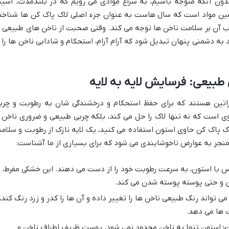
ون آنکه متوجه باشیم، به سراغ موادی می رویم که در بلندمدت، آسی
مین مواد است که سال هاست به عنوان جزء اصلی لاک پاک کن ها شناخت
ب آن بر سلامت ناخن ها توجه می کند. وقتی صحبت از ناخن های طبیعی ی
ه دشمنی پنهان تبدیل شود که آرام آرام، استحکام و شادابی ناخن ها را ا
طبیعی: فرسایش لایه به لایه
راتین هستند که برای حفظ استحکام و درخشندگی شان به رطوبت و چرب
ی است که نه تنها لاک را حل می کند، بلکه چربی طبیعی و ضروری ناخن ر
 لاک پاک کن حاوی استون استفاده می کنید، یک لایه نازک از رطوبت و سلام
، منجر به عوارض ناخوشایندی می شود که برای بسیاری از ما آشناست:
 با استون، به سرعت رطوبت خود را از دست می دهند. این خشکی مفرط،
ن و حتی پوسته پوسته شدن می کند.
ی تواند رنگ طبیعی ناخن ها را تغییر داده و آن ها را کدر و زرد رنگ کند،
 ها می دهد.
:
استون تنها به ناخن محدود نمی شود. پوست ظریف اطراف ناخن و