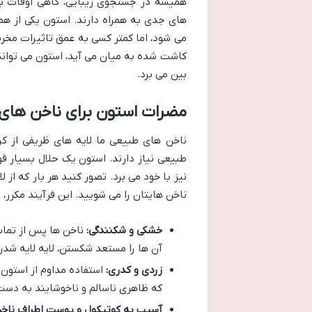
همیشه در جستجوی زیبایی، گاهی اوقات بد
های جدی به همراه دارند. استون یکی از ه
می شود، اما کمتر کسی به عمق تاثیرات مخر
کاشت شده به میان می آید، استون می تواند ب
بین می برد.
مضرات استون برای ناخن های 
ناخن های طبیعی ما لایه های ظریفی از ک
طبیعی نیاز دارند. استون یک حلال بسیار قو
نیز با خود می برد. تصور کنید هر بار که از
ناخن هایتان را می شویید. این فرآیند مکرر
خشکی و شکنندگی:
ناخن ها پس از تماس
آن ها را مستعد شکستن، لایه لایه شد
زردی و کدری:
استفاده مداوم از استون م
که ظاهری ناسالم و ناخوشایند به دست
آسیب به کوتیکول و پوست اطراف ناخن