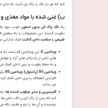
کند که هر بار لاک را پاک می کنید، به جای
ب) غنی شده با مواد مغذی و 
یک
لاک پاک کن بدون استون
خوب، تنها یک
تقویت کننده، این محصولات را به سطحی فرا
طبیعی
و
سلامت ناخن کاشت
کمک شایانی می
ویتامین E:
این ویتامین قدرتمند به عن
های ناشی از رادیکال های آزاد و عو
و به حفظ رطوبت و نرمی ناخن کمک می 
ویتامین B5 (پانتنول):
ویتامین B5
یکی 
افزایش انعطاف پذیری ناخن کمک کرده و
می رساند.
گلیسیرین و سایر مرطوب کننده ها:
حضو
کند که پس از پاک کردن لاک، ناخن ها 
بخشیده و آن ها را نرم و لطیف نگه می 