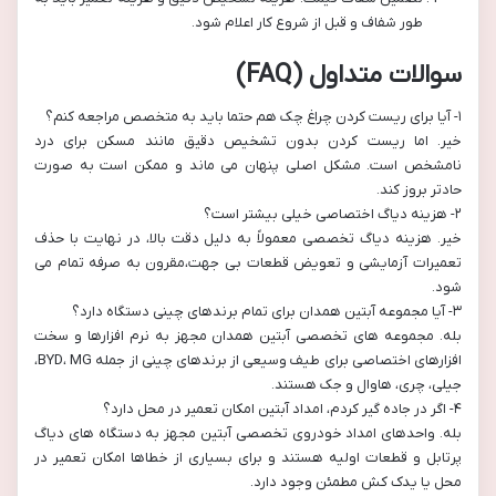
طور شفاف و قبل از شروع کار اعلام شود.
سوالات متداول (FAQ)
۱- آیا برای ریست کردن چراغ چک هم حتما باید به متخصص مراجعه کنم؟
خیر. اما ریست کردن بدون تشخیص دقیق مانند مسکن برای درد
نامشخص است. مشکل اصلی پنهان می ماند و ممکن است به صورت
حادتر بروز کند.
۲- هزینه دیاگ اختصاصی خیلی بیشتر است؟
خیر. هزینه دیاگ تخصصی معمولاً به دلیل دقت بالا، در نهایت با حذف
تعمیرات آزمایشی و تعویض قطعات بی جهت،مقرون به صرفه تمام می
شود.
۳- آیا مجموعه آبتین همدان برای تمام برندهای چینی دستگاه دارد؟
بله. مجموعه های تخصصی آبتین همدان مجهز به نرم افزارها و سخت
افزارهای اختصاصی برای طیف وسیعی از برندهای چینی از جمله BYD، MG،
جیلی، چری، هاوال و جک هستند.
۴- اگر در جاده گیر کردم، امداد آبتین امکان تعمیر در محل دارد؟
بله. واحدهای امداد خودروی تخصصی آبتین مجهز به دستگاه های دیاگ
پرتابل و قطعات اولیه هستند و برای بسیاری از خطاها امکان تعمیر در
محل یا یدک کش مطمئن وجود دارد.