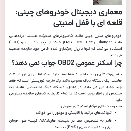
معماری دیجیتال خودروهای چینی:
قلعه ای با قفل امنیتی
خودروهای مدرن چینی مانند «کامپیوترهای متحرک» هستند. برندهایی
مانند BYD، Geely، Changan و MG از شبکه ای پیچیده ازایسیو (ECU)
استفاده می کنند که تنها با زبان رمزگذاری شده خاص خود سازنده صحبت
می کنند.
چرا اسکنر عمومی OBD2 جواب نمی دهد؟
بله، پورت ۱۶ پین زیر داشبورد شما استاندارد است، اما این پایان شباهت
هاست. یک دستگاه دیاگ عمومی مانند یک مترجم توریستی است که فقط
چند جمله کلی می داند. در مقابل، دستگاه دیاگ اختصاصی، مانند یک
مهندس نرم افزار بومی است که به تمام کتابخانه کدهای سازنده دسترسی
دارد.
محدودیت های مرگبار اسکنرهای عمومی:
تنها کدهای مرتبط با آلایندگی و موتور را می خوانند.
قادر به تشخیص خطا در سیستم هایADAS، کیسه هوا، فرمان
برقی یا مدیریت باتری (BMS) نیستند.