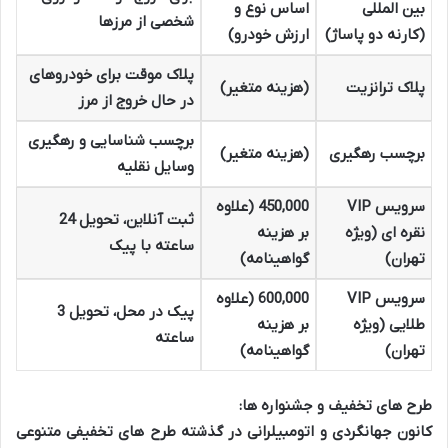
بین المللی
اساس نوع و
شخصی از مرزها
(کارنه دو پاساژ)
ارزش خودرو)
پلاک موقت برای خودروهای
پلاک ترانزیت
(هزینه متغیر)
در حال خروج از مرز
برچسب شناسایی و رهگیری
برچسب رهگیری
(هزینه متغیر)
وسایل نقلیه
سرویس VIP
450,000 (علاوه
ثبت آنلاین، تحویل 24
نقره ای (ویژه
بر هزینه
ساعته با پیک
تهران)
گواهینامه)
سرویس VIP
600,000 (علاوه
پیک در محل، تحویل 3
طلایی (ویژه
بر هزینه
ساعته
تهران)
گواهینامه)
طرح های تخفیف و جشنواره ها:
کانون جهانگردی و اتومبیلرانی در گذشته طرح های تخفیفی متنوعی