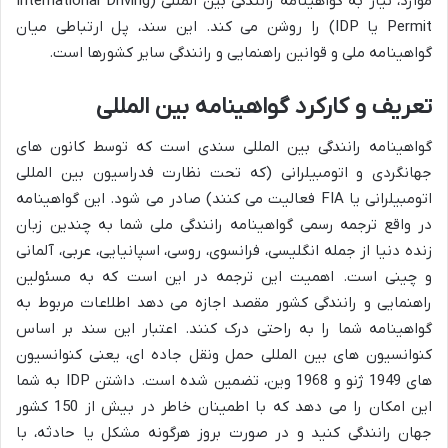
موارد، نیاز به گواهینامه رانندگی بین المللی (International Driving
Permit یا IDP) را روشن می کند. این سند، پل ارتباطی میان
گواهینامه ملی و قوانین راهنمایی و رانندگی سایر کشورها است.
تعریف و کارکرد گواهینامه بین المللی
گواهینامه رانندگی بین المللی سندی است که توسط کانون های
جهانگردی و اتومبیلرانی (که تحت نظارت فدراسیون بین المللی
اتومبیلرانی یا FIA فعالیت می کنند) صادر می شود. این گواهینامه
در واقع ترجمه رسمی گواهینامه رانندگی ملی شما به چندین زبان
زنده دنیا از جمله انگلیسی، فرانسوی، روسی، اسپانیایی، عربی، آلمانی
و چینی است. اهمیت این ترجمه در این است که به مسئولین
راهنمایی و رانندگی کشور مقصد اجازه می دهد اطلاعات مربوط به
گواهینامه شما را به راحتی درک کنند. اعتبار این سند بر اساس
کنوانسیون های بین المللی حمل ونقل جاده ای، یعنی کنوانسیون
های 1949 ژنو و 1968 وین، تضمین شده است. داشتن IDP به شما
این امکان را می دهد که با اطمینان خاطر در بیش از 150 کشور
جهان رانندگی کنید و در صورت بروز هرگونه مشکل یا حادثه، با