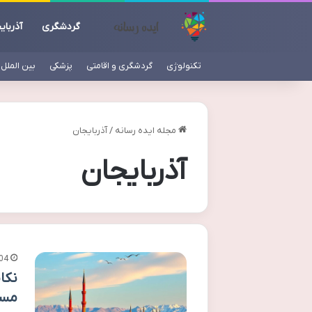
گردشگری
آذربای
تکنولوژی
گردشگری و اقامتی
پزشکی
بین الملل
مجله ایده رسانه
/
آذربایجان
آذربایجان
04
نکا
مسا