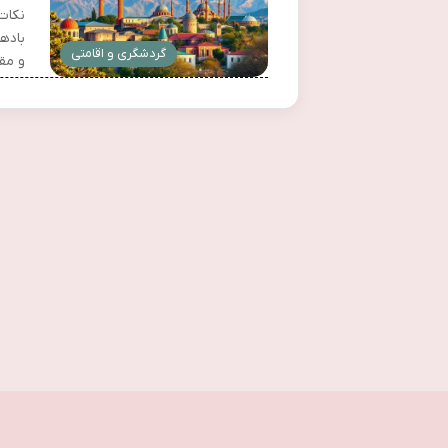
نکات
باده
گردشگری و اقامتی
و مق