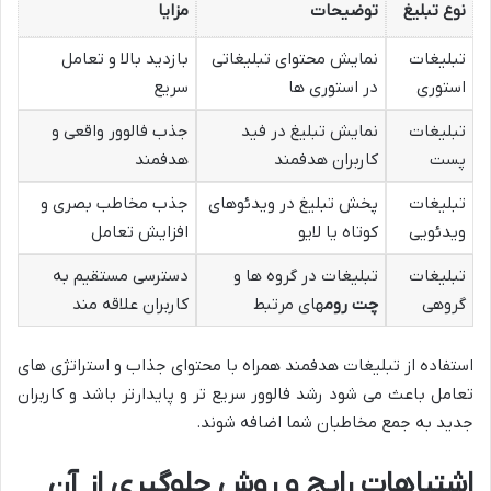
نوع تبلیغ
توضیحات
مزایا
تبلیغات
نمایش محتوای تبلیغاتی
بازدید بالا و تعامل
استوری
در استوری ها
سریع
تبلیغات
نمایش تبلیغ در فید
جذب فالوور واقعی و
پست
کاربران هدفمند
هدفمند
تبلیغات
پخش تبلیغ در ویدئوهای
جذب مخاطب بصری و
ویدئویی
کوتاه یا لایو
افزایش تعامل
تبلیغات
تبلیغات در گروه ها و
دسترسی مستقیم به
گروهی
چت روم
های مرتبط
کاربران علاقه مند
استفاده از تبلیغات هدفمند همراه با محتوای جذاب و استراتژی های
تعامل باعث می شود رشد فالوور سریع تر و پایدارتر باشد و کاربران
جدید به جمع مخاطبان شما اضافه شوند.
اشتباهات رایج و روش جلوگیری از آن