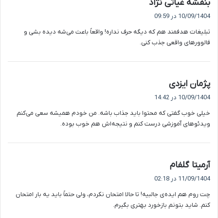
گ
بنفشه غیاثی نژاد
ف
10/09/1404 در 09:59
ت
تبلیغات هدفمند هم که دیگه حرف نداره! واقعاً باعث می‌شه دیده بشی و
:
فالوورهای واقعی جذب کنی.
گ
پژمان ایزدی
ف
10/09/1404 در 14:42
ت
خیلی خوب گفتی که محتوا باید جذاب باشه. من خودم همیشه سعی می‌کنم
:
ویدئوهای آموزشی درست کنم و نتیجه‌اش هم خوب بوده.
گ
آرمیتا گلفام
ف
11/09/1404 در 02:18
ت
چت روم هم ایده‌ی جالبیه! تا حالا امتحان نکردم، ولی حتماً باید یه بار امتحان
:
کنم. شاید بتونم بازخورد بهتری بگیرم.