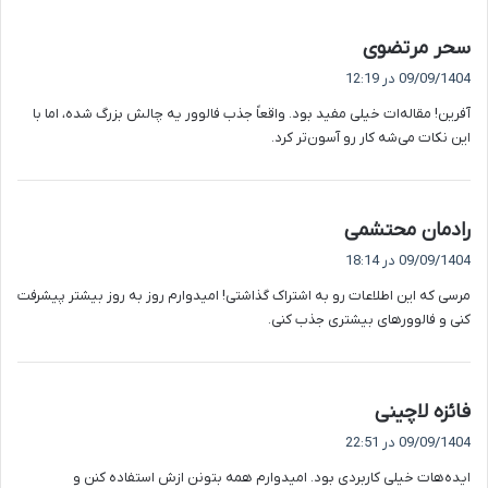
گ
سحر مرتضوی
ف
09/09/1404 در 12:19
ت
آفرین! مقاله‌ات خیلی مفید بود. واقعاً جذب فالوور یه چالش بزرگ شده، اما با
:
این نکات می‌شه کار رو آسون‌تر کرد.
گ
رادمان محتشمی
ف
09/09/1404 در 18:14
ت
مرسی که این اطلاعات رو به اشتراک گذاشتی! امیدوارم روز به روز بیشتر پیشرفت
:
کنی و فالوورهای بیشتری جذب کنی.
گ
فائزه لاچینی
ف
09/09/1404 در 22:51
ت
ایده‌هات خیلی کاربردی بود. امیدوارم همه بتونن ازش استفاده کنن و
: