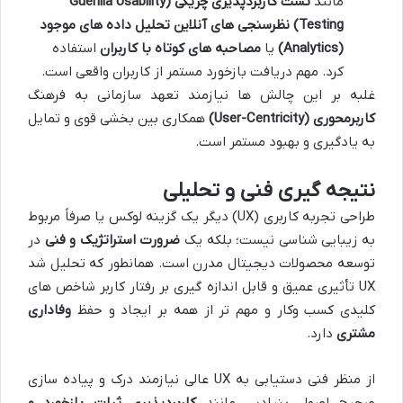
مانند
تست کاربردپذیری چریکی
(Guerilla Usability
Testing)
نظرسنجی های آنلاین
تحلیل داده های موجود
(Analytics)
یا
مصاحبه های کوتاه با کاربران
استفاده
کرد. مهم دریافت بازخورد مستمر از کاربران واقعی است.
غلبه بر این چالش ها نیازمند تعهد سازمانی به فرهنگ
کاربرمحوری
(User-Centricity)
همکاری بین بخشی قوی و تمایل
به یادگیری و بهبود مستمر است.
نتیجه گیری فنی و تحلیلی
طراحی تجربه کاربری (UX) دیگر یک گزینه لوکس یا صرفاً مربوط
به زیبایی شناسی نیست؛ بلکه یک
ضرورت استراتژیک و فنی
در
توسعه محصولات دیجیتال مدرن است. همانطور که تحلیل شد
UX تأثیری عمیق و قابل اندازه گیری بر رفتار کاربر شاخص های
کلیدی کسب وکار و مهم تر از همه بر ایجاد و حفظ
وفاداری
مشتری
دارد.
از منظر فنی دستیابی به UX عالی نیازمند درک و پیاده سازی
صحیح اصول بنیادین مانند
کاربردپذیری ثبات بازخورد و