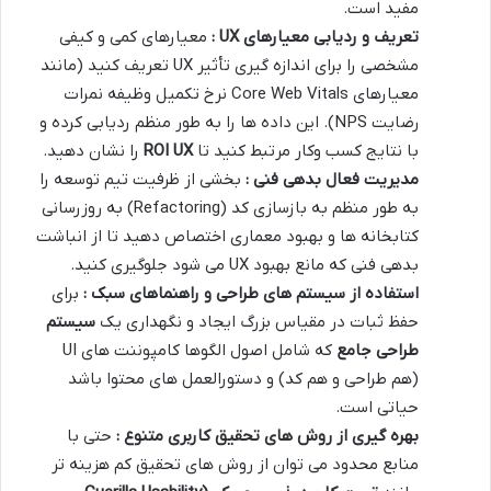
مفید است.
تعریف و ردیابی معیارهای
UX
:
معیارهای کمی و کیفی
مشخصی را برای اندازه گیری تأثیر UX تعریف کنید (مانند
معیارهای Core Web Vitals نرخ تکمیل وظیفه نمرات
رضایت NPS). این داده ها را به طور منظم ردیابی کرده و
با نتایج کسب وکار مرتبط کنید تا
ROI UX
را نشان دهید.
مدیریت فعال بدهی فنی :
بخشی از ظرفیت تیم توسعه را
به طور منظم به بازسازی کد (Refactoring) به روزرسانی
کتابخانه ها و بهبود معماری اختصاص دهید تا از انباشت
بدهی فنی که مانع بهبود UX می شود جلوگیری کنید.
استفاده از سیستم های طراحی و راهنماهای سبک :
برای
حفظ ثبات در مقیاس بزرگ ایجاد و نگهداری یک
سیستم
طراحی جامع
که شامل اصول الگوها کامپوننت های UI
(هم طراحی و هم کد) و دستورالعمل های محتوا باشد
حیاتی است.
بهره گیری از روش های تحقیق کاربری متنوع :
حتی با
منابع محدود می توان از روش های تحقیق کم هزینه تر