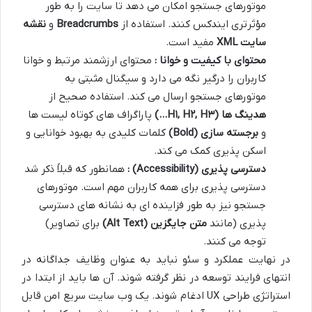
موتورهای جستجو امکان می دهد تا سایت را به طور
مؤثرتری ایندکس کنند. استفاده از
Breadcrumbs
و
نقشه
سایت
XML
مفید است.
محتوای با کیفیت و خوانا :
محتوای ارزشمند مرتبط و خوانا
کاربران را درگیر نگه می دارد و سیگنال مثبتی به
موتورهای جستجو ارسال می کند. استفاده صحیح از
هدینگ ها
(H
۳
, H
۲
, H
۱
…)
پاراگراف های کوتاه لیست ها
و
برجسته سازی
(Bold)
کلمات کلیدی به بهبود خوانایی و
اسکن پذیری کمک می کند.
دسترسی پذیری
(Accessibility)
:
همانطور که قبلاً ذکر شد
دسترسی پذیری برای همه کاربران مهم است. موتورهای
جستجو نیز به طور فزاینده ای به نشانه های دسترسی
پذیری (مانند
متن جایگزین
(Alt Text)
برای تصاویر)
توجه می کنند.
در نهایت عملکرد و سئو نباید به عنوان وظایف جداگانه در
انتهای فرایند توسعه در نظر گرفته شوند. آن ها باید از ابتدا در
استراتژی طراحی UX ادغام شوند. یک وب سایت سریع امن قابل