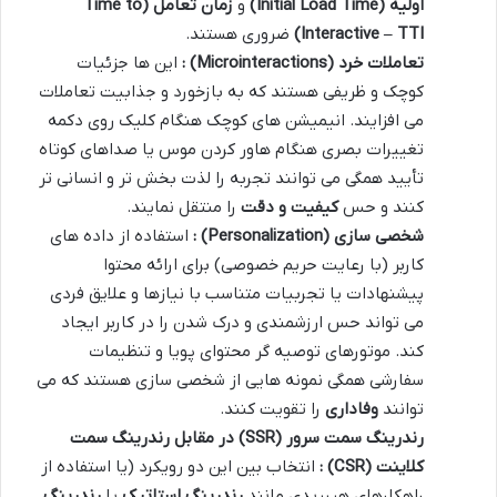
اولیه
(Initial Load Time)
و
زمان تعامل
(Time to
Interactive – TTI)
ضروری هستند.
تعاملات خرد
(Microinteractions)
:
این ها جزئیات
کوچک و ظریفی هستند که به بازخورد و جذابیت تعاملات
می افزایند. انیمیشن های کوچک هنگام کلیک روی دکمه
تغییرات بصری هنگام هاور کردن موس یا صداهای کوتاه
تأیید همگی می توانند تجربه را لذت بخش تر و انسانی تر
کنند و حس
کیفیت و دقت
را منتقل نمایند.
شخصی سازی
(Personalization)
:
استفاده از داده های
کاربر (با رعایت حریم خصوصی) برای ارائه محتوا
پیشنهادات یا تجربیات متناسب با نیازها و علایق فردی
می تواند حس ارزشمندی و درک شدن را در کاربر ایجاد
کند. موتورهای توصیه گر محتوای پویا و تنظیمات
سفارشی همگی نمونه هایی از شخصی سازی هستند که می
توانند
وفاداری
را تقویت کنند.
رندرینگ سمت سرور
(SSR)
در مقابل رندرینگ سمت
کلاینت
(CSR)
:
انتخاب بین این دو رویکرد (یا استفاده از
راهکارهای هیبریدی مانند
رندرینگ استاتیک
یا
رندرینگ