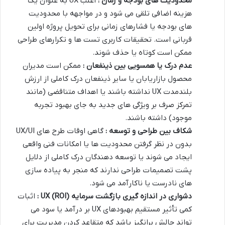
محدودیت های بودجه و زمان :
اغلب UX به عنوان یک
هزینه اضافی تلقی می شود و در مواجهه با محدودیت
های بودجه یا فشارهای زمانی برای تحویل پروژه اولین
قربانی است. تحقیقات کاربری تست ها و تکرارهای طراحی
ممکن است کوتاه یا حذف شوند.
عدم درک یا همسویی بین ذینفعان :
ممکن است مدیران
محصول بازاریابان یا سایر ذینفعان درک کاملی از ارزش
بلندمدت UX نداشته باشند یا اهداف متناقضی (مانند
تمرکز صرف بر ویژگی های جدید به جای بهبود تجربه
موجود) داشته باشند.
شکاف بین طراحی و توسعه :
گاهی اوقات طرح های UX/UI
بدون در نظر گرفتن محدودیت ها یا امکانات فنی واقعی
ایجاد می شوند یا توسعه دهندگان درک کاملی از دلایل
پشت تصمیمات طراحی ندارند که منجر به پیاده سازی
های نادرست یا ناکارآمد می شود.
دشواری در اندازه گیری بازگشت سرمایه
(ROI) UX
:
اثبات
کمی تأثیر مستقیم بهبودهای UX بر درآمد یا سود می
تواند چالش برانگیز باشد که متقاعد کردن مدیریت برای