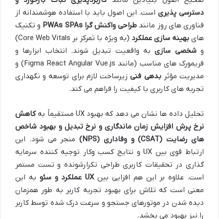
دسترسی پذیری
است. این اصول باید با استفاده هوشمندانه از
فناوری های روز مانند
طراحی واکنش گرا
SPAs
PWAs
و تکنیک
های
بهینه سازی عملکرد
(به ویژه با تمرکز بر Core Web Vitals)
و
شخصی سازی
به واقعیت تبدیل شوند. انتخاب ابزارها و
فریمورک های مناسب (مانند Figma React Angular Vue.js) و
مدیریت مؤثر
بدهی فنی
زیرساخت لازم برای توسعه و نگهداری
تجربه های کاربری با کیفیت را فراهم می کند.
تحلیل داده ها نشان می دهد که بهبود UX مستقیماً به
کاهش
نرخ پرش افزایش زمان ماندگاری و نرخ تبدیل و بهبود شاخص
های رضایت
(CSAT)
و وفاداری
(NPS)
منجر می شود. این
ارتباط قوی بین UX و نتایج کسب وکار توجیه کننده سرمایه
گذاری در تحقیقات کاربری طراحی تکرارشونده و تست مستمر
است. علاوه بر این هم افزایی بین
UX
عملکرد و سئو
به این
معنی است که تلاش برای بهبود تجربه کاربر به طور همزمان
دیده شدن در موتورهای جستجو و سرعت درک شده توسط کاربر
را نیز بهبود می بخشد.