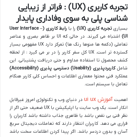
تجربه کاربری (UX) : فراتر از زیبایی
شناسی پلی به سوی وفاداری پایدار
بسیاری
تجربه کاربری
(UX)
را با
رابط کاربری
(User Interface –
UI)
اشتباه می گیرند. در حالی که UI بر ظاهر بصری و عناصر
تعاملی (دکمه ها منوها رنگ ها) تمرکز دارد UX مفهومی بسیار
گسترده تر است. UX کل سفر کاربر را در بر می گیرد : از لحظه
کشف محصول تا استفاده مداوم و حتی دریافت پشتیبانی. این
شامل
کاربردپذیری
(Usability)
دسترسی پذیری
(Accessibility)
عملکرد فنی محتوا معماری اطلاعات و احساس کلی کاربر هنگام
تعامل با سیستم است.
آموزش ui ux
اهمیت
در دنیای وب و تکنولوژی امروز غیرقابل
انکار است. یک وب سایت یا اپلیکیشن با UX ضعیف حتی اگر از
نظر فنی بی نقص باشد یا ظاهری جذاب داشته باشد کاربران را
فراری می دهد. کاربران انتظار دارند که تعاملات دیجیتال سریع
آسان و بدون دردسر باشد. اگر پیدا کردن اطلاعات سخت باشد