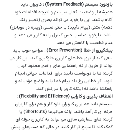
بازخورد سیستم
(System Feedback)
:
کاربران باید
همیشه از وضعیت فعلی سیستم و نتیجه اقدامات خود
آگاه باشند. این بازخورد می تواند بصری (تغییر رنگ
دکمه) متنی (پیام تأیید) یا حتی لمسی (ویبره در موبایل)
باشد. بازخورد مناسب حس کنترل را به کاربر می دهد و
عدم قطعیت را کاهش می دهد.
پیشگیری از خطا
(Error Prevention)
:
طراحی خوب باید
سعی کند از بروز خطاهای کاربری جلوگیری کند. این کار می
تواند از طریق ارائه راهنمایی های واضح محدود کردن
گزینه ها یا درخواست تأیید برای اقدامات حیاتی انجام
شود. اگر خطایی رخ داد پیام خطا باید واضح مؤدبانه و
راهگشا باشد نه اینکه کاربر را سرزنش کند.
انعطاف پذیری و کارایی
(Flexibility and Efficiency)
:
سیستم باید هم برای کاربران تازه کار و هم برای کاربران
حرفه ای کارآمد باشد. ارائه میانبرها (Shortcuts) یا
گزینه های سفارشی سازی می تواند به کاربران حرفه ای
کمک کند تا سریع تر کار کنند در حالی که مسیرهای پیش