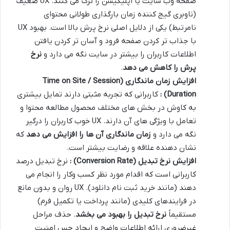
صفحه وب سایت یا اپلیکیشن را ترک می کنند. UX ضعیف
(ناوبری گیج کننده زمان بارگذاری طولانی محتوای
نامرتبط) یکی از دلایل اصلی نرخ پرش بالا است. بهبود UX
با جذاب تر کردن صفحه فرود و آسان تر کردن یافتن
اطلاعات کاربران را بیشتر در سایت نگه می دارد و
نرخ
پرش را کاهش می دهد
.
افزایش زمان ماندگاری
(Time on Site / Session
Duration)
:
کاربرانی که تجربه مثبتی دارند تمایل بیشتری
به کاوش در بخش های مختلف محصول مطالعه محتوا و
تعامل با ویژگی های آن دارند. UX خوب کاربران را درگیر
نگه می دارد و
زمان ماندگاری آن ها را افزایش می دهد
که
نشان دهنده علاقه و رضایت بیشتر است.
افزایش نرخ تبدیل
(Conversion Rate)
:
نرخ تبدیل درصد
کاربرانی است که اقدام مورد نظر کسب وکار را انجام می
دهند (مانند خرید ثبت نام دانلود). UX روان و بدون مانع
در فرایندهای کلیدی (مانند پرداخت یا تکمیل فرم)
مستقیماً
نرخ تبدیل را بهبود می بخشد
. حذف مراحل
غیرضروری ارائه اطلاعات واضح و ایجاد حس امنیت