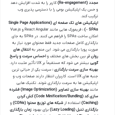
مجدد
(Re-engagement)
کاربر را به شدت افزایش دهد
و حس یک اپلیکیشن بومی را با دسترسی پذیری وب
ترکیب کند.
اپلیکیشن های تک صفحه ای
(Single Page Applications
– SPAs)
:
فریمورک هایی مانند React Angular و Vue.js
امکان ساخت SPAs را فراهم می کنند. در SPAs به جای
بارگذاری کامل صفحات جدید فقط محتوای مورد نیاز به
صورت پویا بارگذاری می شود. این منجر به
انتقال های
روان تر
بین بخش های مختلف و
احساس سرعت و پاسخ
گویی
بیشتر می شود که مستقیماً بر UX تأثیر مثبت دارد.
بهینه سازی سرعت بارگذاری :
سرعت یکی از حیاتی ترین
جنبه های UX است. کاربران انتظار دارند صفحات وب و
اپلیکیشن ها به سرعت بارگذاری شوند. تکنیک هایی
مانند
بهینه سازی تصاویر
(Image Optimization)
فشرده
سازی کد
(Code Minification/Bundling)
کش کردن
(Caching)
استفاده از
شبکه های توزیع محتوا
(CDNs)
و
بارگذاری تنبل
(Lazy Loading)
برای بهبود
زمان بارگذاری