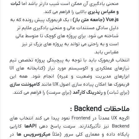
منحنی یادگیری آن ممکن است شیب دارتر باشد اما
ثبات
و مقیاس پذیری
بالایی را فراهم می کند.
Vue.js (
جامعه متن باز
)
:
یک فریمورک پیش رونده که به
دلیل سادگی مستندات عالی و منحنی یادگیری ملایم تر
شناخته می شود. برای پروژه های کوچک تا متوسط عالی
است و به راحتی می تواند به پروژه های بزرگ تر نیز
مقیاس یابد.
انتخاب فریمورک باید با توجه به پیچیدگی پروژه تخصص تیم
نیازهای عملکردی و اکوسیستم مورد نیاز (کتابخانه های UI
ابزارهای مدیریت وضعیت و غیره) انجام شود. همه این
فریمورک ها امکان پیاده سازی اصول UX مانند
کامپوننت سازی
(برای ثبات) و
رندرینگ کارآمد
(برای سرعت) را فراهم می کنند.
ملاحظات Backend :
اگرچه UX عمدتاً در Frontend نمود پیدا می کند انتخاب های
Backend نیز تأثیرگذارند. سرعت پاسخ دهی
API
ها
کارایی
پایگاه داده و معماری کلی سرور (مثلاً
میکروسرویس ها
در