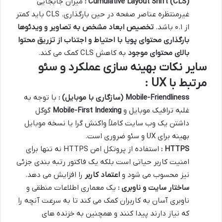
Cumulative Layout Shift (CLS)
:
میزان جابجایی
غیرمنتظره عناصر صفحه در حین بارگذاری. CLS باید کمتر
از ۰.۱ باشد.
تخصیص ابعاد مشخص به تصاویر و ویدئوها
بارگذاری محتوای پویا با احتیاط و اجتناب از تزریق محتوا
بالای محتوای موجود
به کاهش CLS کمک می کند.
سایر نکات بهینه سازی عملکرد و سئو
مرتبط با UX :
Mobile-Friendliness (
سازگاری با موبایل
)
:
با توجه به
غلبه ترافیک موبایل و
Mobile-First Indexing
گوگل
داشتن یک وب سایت کاملاً واکنش گرا یا نسخه موبایل
بهینه برای UX و سئو ضروری است.
HTTPS
:
استفاده از پروتکل امن HTTPS نه تنها برای
امنیت کاربر حیاتی است بلکه یک فاکتور رتبه بندی جزئی
نیز محسوب می شود و
اعتماد کاربر
را افزایش می دهد.
ساختار سایت و ناوبری :
یک معماری اطلاعات منطقی و
ناوبری آسان به کاربران کمک می کند تا به سرعت آنچه را
که نیاز دارند پیدا کنند و همچنین به خزنده های