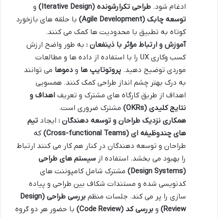
ادغام شود.
طراحی تکرارشونده
(Iterative Design)
و
توسعه چابک
(Agile Development)
با حلقه های بازخورد
کوتاه به تطبیق با محدودیت ها کمک می کنند.
آموزش و ارتباط مؤثر با ذینفعان :
به طور واضح ارزش
کسب وکاری UX را با استفاده از داده ها و مطالعات
موردی توضیح دهید.
پروتوتایپ ها
و
دموها
می توانند
به درک بهتر چشم انداز طراحی کمک کنند. همسویی
اهداف از طریق کارگاه های مشترک و تعریف
اهداف و
نتایج کلیدی
(OKRs)
مشترک ضروری است.
همکاری نزدیک طراحان و توسعه دهندگان :
ایجاد
تیم
های چندوظیفه ای
(Cross-functional Teams)
که
طراحان و توسعه دهندگان در کنار هم کار می کنند ارتباط
را بهبود می بخشد. استفاده از
سیستم های طراحی
(Design Systems)
مشترک شامل کامپوننت های
کدنویسی شده و مستندات شکاف بین طراحی و پیاده
سازی را پر می کند. جلسات منظم
بررسی طراحی
(Design
Review)
و
بررسی کد
(Code Review)
با حضور هر دو گروه