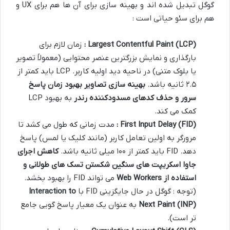
گوگل تبدیل شده اند و بهینه سازی برای آن ها هم برای UX و
هم برای سئو حیاتی است :
Largest Contentful Paint (LCP)
:
زمان لازم برای
بارگذاری و نمایش بزرگترین عنصر محتوایی (معمولاً تصویر
یا بلوک متنی) در ناحیه دید اولیه کاربر. LCP باید کمتر از
۲.۵ ثانیه باشد.
بهینه سازی تصاویر بهبود زمان پاسخ
سرور و حذف کدهای مسدودکننده رندر
به بهبود LCP
کمک می کند.
First Input Delay (FID)
:
مدت زمانی که طول می کشد تا
مرورگر به اولین تعامل کاربر (مانند کلیک یا لمس) پاسخ
دهد. FID باید کمتر از ۱۰۰ میلی ثانیه باشد.
کاهش اجرای
جاوا اسکریپت های سنگین شکستن تسک های طولانی و
استفاده از
Web Workers
می تواند FID را بهبود بخشد.
(توجه : گوگل در حال جایگزینی FID با
Interaction to
Next Paint (INP)
به عنوان یک معیار پاسخ گویی جامع
تر است).