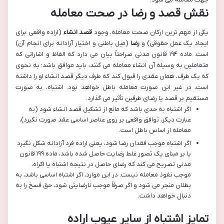
نقش قصد و رضا در صحت معامله
یکی از مهم ترین ارکان صحت معامله، وجود
قصد انشاء
(اراده واقعی برای
ایجاد یک عمل حقوقی) و
رضا
(میل باطنی و اختیار آزادانه برای انجام آن)
است. ماده ۱۹۴ قانون مدنی صراحتاً بیان می دارد که الفاظ و اشاراتی که
متعاملین به وسیله آن انشاء معامله می کنند، باید موافق باشد؛ به نحوی
که یک طرف، همان عقدی را قبول کند که طرف دیگر قصد انشاء او را داشته
است، در غیر این صورت معامله باطل خواهد بود. اشتباه، به صورت
مستقیم بر قصد یا رضای طرفین تأثیر می گذارد.
اگر اشتباه به حدی باشد که مانع از تشکیل قصد انشاء شود (به
عبارت دیگر، توافق واقعی بر روی عناصر اساسی عقد صورت نگیرد)،
معامله از اساس باطل است.
اگر اشتباه موجب فقدان رضا شود، یعنی اراده فرد آزادانه شکل نگیرد
یا بر مبنای یک تصور غلط رضایت حاصل شده باشد، ماده ۱۹۹ قانون
مدنی تصریح می کند که رضای حاصل در نتیجه اشتباه یا اکراه،
موجب نفوذ معامله نیست. در این موارد، اگر اشتباه اساسی باشد، به
بطلان منجر می شود و اگر صرفاً موجب نارضایتی شود، حق فسخ را به
دنبال خواهد داشت.
تمایز اشتباه از سایر عیوب اراده