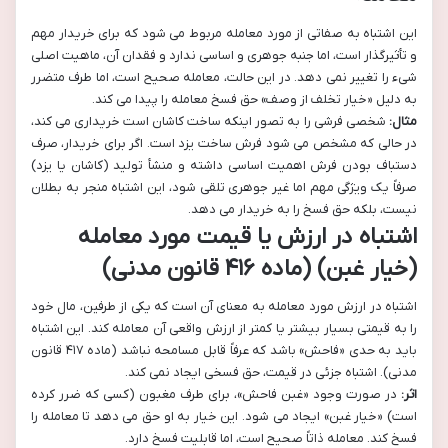
این اشتباه به صفاتی از مورد معامله مربوط می شود که برای خریدار مهم
و تأثیرگذار است، اما جنبه جوهری و اساسی ندارد و فقدان آن، ماهیت اصلی
شیء را تغییر نمی دهد. در این حالت، معامله صحیح است، اما طرف متضرر
به دلیل «خیار تخلف از وصف» حق فسخ معامله را پیدا می کند.
مثال:
شخصی فرشی را به تصور اینکه ساخت کاشان است خریداری می کند،
در حالی که مشخص می شود فرش ساخت یزد است. اگر برای خریدار، صرف
دستباف بودن فرش اهمیت اساسی داشته و منشأ تولید (کاشان یا یزد)
صرفاً یک ویژگی مهم اما غیر جوهری تلقی شود، این اشتباه منجر به بطلان
نیست، بلکه حق فسخ را به خریدار می دهد.
اشتباه در ارزش یا قیمت مورد معامله
(خیار غبن) (ماده ۴۱۶ قانون مدنی)
اشتباه در ارزش مورد معامله به معنای آن است که یکی از طرفین، مال خود
را به قیمتی بسیار بیشتر یا کمتر از ارزش واقعی آن معامله کند. این اشتباه
باید به حدی «فاحش» باشد که عرفاً قابل مسامحه نباشد (ماده ۴۱۷ قانون
مدنی). اشتباه جزئی در قیمت، حق فسخی ایجاد نمی کند.
اثر:
در صورت وجود «غبن فاحش»، برای طرف مغبون (کسی که ضرر کرده
است) «خیار غبن» ایجاد می شود. این خیار به او حق می دهد تا معامله را
فسخ کند. معامله ذاتاً صحیح است، اما قابلیت فسخ دارد.