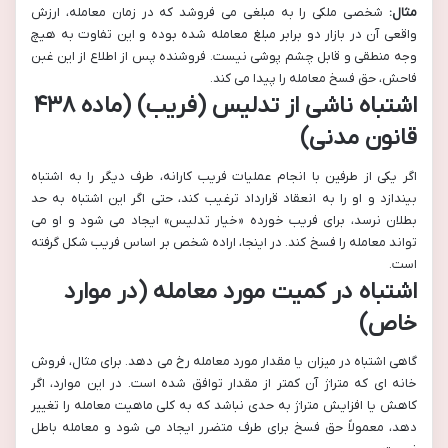
مثال:
شخصی ملکی را به مبلغی می فروشد که در زمان معامله، ارزش
واقعی آن در بازار دو برابر مبلغ معامله شده بوده و این تفاوت به هیچ
وجه منطقی و قابل چشم پوشی نیست. فروشنده پس از اطلاع از این غبن
فاحش، حق فسخ معامله را پیدا می کند.
اشتباه ناشی از تدلیس (فریب) (ماده ۴۳۸
قانون مدنی)
اگر یکی از طرفین با انجام عملیات فریب کارانه، طرف دیگر را به اشتباه
بیندازد و او را به انعقاد قرارداد ترغیب کند، حتی اگر این اشتباه به حد
بطلان نرسد، برای فریب خورده «خیار تدلیس» ایجاد می شود و او می
تواند معامله را فسخ کند. در اینجا، اراده شخص بر اساس فریب شکل گرفته
است.
اشتباه در کمیت مورد معامله (در موارد
خاص)
گاهی اشتباه در میزان یا مقدار مورد معامله رخ می دهد. برای مثال، فروش
خانه ای که متراژ آن کمتر از مقدار توافق شده است. در این موارد، اگر
کاهش یا افزایش متراژ به حدی نباشد که به کلی ماهیت معامله را تغییر
دهد، معمولاً حق فسخ برای طرف متضرر ایجاد می شود و معامله باطل