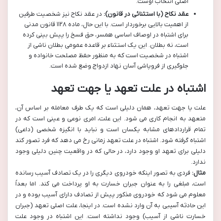
اصلی انتخاب اوست.
عقد نکاح (با استثنائی در قانون):
در عقد نکاح نیز شخصیت طرفین
از اهمیت بالایی برخوردار است. با این حال، ماده ۱۱۲۸ قانون مدنی
برای اشتباه در اوصاف اساسی همسر، حق فسخ را پیش بینی کرده
است، نه بطلان. این یک استثناء بر قاعده عمومی بطلان ناشی از
اشتباه در شخصیت است که به منظور حفظ مصلحت خانواده و
جلوگیری از فروپاشی آسان نهاد ازدواج وضع شده است.
اشتباه در علت تعهد یا جهت تعهد
علت یا جهت تعهد، همان دلیلی است که یک طرف معامله بر اساس آن،
متعهد به انجام کاری می شود. این علت، امری نوعی و عینی است که در
تمام قراردادهای مشابه یکسان است و نباید با انگیزه شخصی (داعی)
اشتباه گرفته شود. اشتباه در علت تعهد زمانی رخ می دهد که فرد تصور کند
دلیلی برای تعهد او وجود دارد، در حالی که در واقعیت چنین دلیلی وجود
ندارد.
مثال:
فردی به تصور اینکه خودروی دیگری را در یک تصادف آسیب رسانده
است، مبلغی را به عنوان جبران خسارت به او پرداخت می کند. اما بعداً
معلوم می شود که خودروی مذکور پیش از تصادف دارای آسیب بوده و در
این حادثه آسیبی به آن وارد نشده است. در اینجا، علت اصلی تعهد (جبران
خسارت ناشی از آسیب) وجود نداشته است. این اشتباه در وجود علت