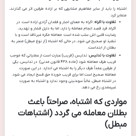
اشتباه را باید از سایر مفاهیم مشابهی که بر اراده طرفین اثر می گذارند،
متمایز کرد:
تفاوت با اکراه:
اکراه به معنای اجبار و فقدان آزادی اراده است. در
اکراه، فرد قصد انجام معامله را دارد، اما به دلیل فشار و تهدید،
رضایت قلبی اش سلب شده است. معامله مکره غیرنافذ است و با
تنفیذ او صحیح می شود، در حالی که اشتباه (از نوع مبطل) منجر به
بطلان از ابتداست.
تفاوت با تدلیس:
تدلیس (فریب) عبارت است از عملیاتی که موجب
فریب طرف معامله شود (ماده ۴۳۸ قانون مدنی). در تدلیس، یکی
از طرفین عمداً طرف دیگر را به اشتباه می اندازد. در این صورت،
معامله صحیح است اما برای فریب خورده حق فسخ ایجاد می شود.
در اشتباه مبطل، غالباً سوءنیتی وجود ندارد و اشتباه به صورت
غیرعمدی رخ می دهد.
مواردی که اشتباه، صراحتاً باعث
بطلان معامله می گردد (اشتباهات
مبطل)