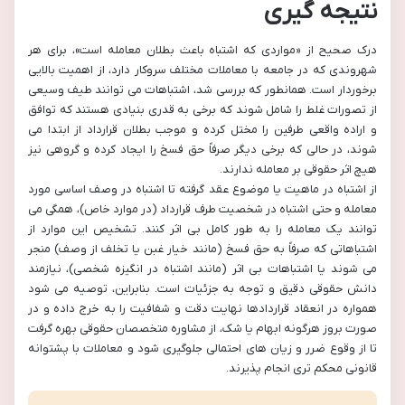
نتیجه گیری
درک صحیح از «مواردی که اشتباه باعث بطلان معامله است»، برای هر
شهروندی که در جامعه با معاملات مختلف سروکار دارد، از اهمیت بالایی
برخوردار است. همانطور که بررسی شد، اشتباهات می توانند طیف وسیعی
از تصورات غلط را شامل شوند که برخی به قدری بنیادی هستند که توافق
و اراده واقعی طرفین را مختل کرده و موجب بطلان قرارداد از ابتدا می
شوند، در حالی که برخی دیگر صرفاً حق فسخ را ایجاد کرده و گروهی نیز
هیچ اثر حقوقی بر معامله ندارند.
از اشتباه در ماهیت یا موضوع عقد گرفته تا اشتباه در وصف اساسی مورد
معامله و حتی اشتباه در شخصیت طرف قرارداد (در موارد خاص)، همگی می
توانند یک معامله را به طور کامل بی اثر کنند. تشخیص این موارد از
اشتباهاتی که صرفاً به حق فسخ (مانند خیار غبن یا تخلف از وصف) منجر
می شوند یا اشتباهات بی اثر (مانند اشتباه در انگیزه شخصی)، نیازمند
دانش حقوقی دقیق و توجه به جزئیات است. بنابراین، توصیه می شود
همواره در انعقاد قراردادها نهایت دقت و شفافیت را به خرج داده و در
صورت بروز هرگونه ابهام یا شک، از مشاوره متخصصان حقوقی بهره گرفت
تا از وقوع ضرر و زیان های احتمالی جلوگیری شود و معاملات با پشتوانه
قانونی محکم تری انجام پذیرند.