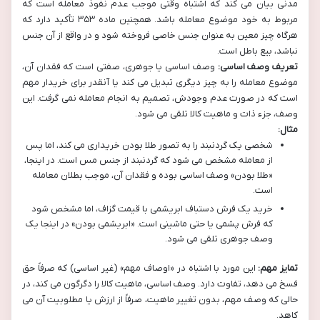
مدنی بیان می کند که اشتباه وقتی موجب عدم نفوذ معامله است که
مربوط به خود موضوع معامله باشد. همچنین ماده ۳۵۳ تأکید دارد که
هرگاه چیز معین به عنوان جنس خاصی فروخته شود و در واقع از آن جنس
نباشد، بیع باطل است.
تعریف وصف اساسی:
وصف اساسی یا جوهری، صفتی است که فقدان آن،
موضوع معامله را به چیز دیگری تبدیل می کند یا آنقدر برای خریدار مهم
است که در صورت عدم وجودش، تصمیم به انجام معامله نمی گرفت. این
وصف، جزء ذات و ماهیت کالا تلقی می شود.
مثال:
شخصی یک گردنبند را به تصور طلا بودن خریداری می کند، اما پس
از معامله مشخص می شود که گردنبند از جنس مس است. در اینجا،
«طلا بودن» وصف اساسی بوده و فقدان آن، موجب بطلان معامله
است.
خرید یک فرش دستباف ابریشمی با قیمت گزاف، اما مشخص شود
که فرش پشمی یا حتی ماشینی است. «ابریشمی بودن» در اینجا یک
وصف جوهری تلقی می شود.
تمایز مهم:
این مورد با اشتباه در «اوصاف مهم» (غیر اساسی) که صرفاً حق
فسخ می دهد، تفاوت دارد. وصف اساسی، ماهیت کالا را دگرگون می کند، در
حالی که وصف مهم، بدون تغییر ماهیت، صرفاً از ارزش یا مطلوبیت آن می
کاهد.