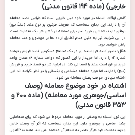
خارجی) (ماده ۱۹۴ قانون مدنی)
گاهی اوقات اشتباه در مورد خود عین خارجی است که طرفین قصد معامله
آن را دارند. این بدان معناست که هرچند طرفین بر نوع عقد (مثلاً بیع)
توافق دارند، اما شیء مورد نظر برای معامله در ذهن هر یک، متفاوت است.
در این شرایط نیز به دلیل عدم تطابق اراده ها بر موضوع واحد، معامله
باطل خواهد بود.
مثال:
تصور کنید فروشنده ای در یک مجتمع مسکونی قصد فروش «واحد
شماره ۲» را دارد، اما خریدار با این تصور که «واحد شماره ۶» همان واحد
مورد توافق است، عقد را امضا می کند. در اینجا، هر دو قصد خرید و فروش
(بیع) را دارند، اما مورد معامله مشخص و یکسانی را در نظر نگرفته اند. این
اشتباه بنیادی، موجب بطلان معامله می شود.
اشتباه در خود موضوع معامله (وصف
اساسی/جوهری مورد معامله) (ماده ۲۰۰ و
۳۵۳ قانون مدنی)
این نوع اشتباه به وصفی از مورد معامله مربوط می شود که برای متعاملین
جنبه اساسی و جوهری دارد. این بدان معناست که اگر آن وصف خاص
وجود نداشت، فرد هرگز حاضر به انجام آن معامله نمی شد. ماده ۲۰۰ قانون