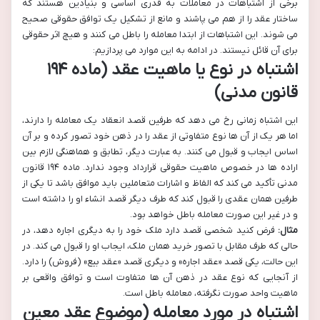
برخی از اشتباهات در معاملات به قدری اساسی و بنیادین هستند که
ساختار عقد را از هم می پاشند و مانع از تشکیل یک توافق حقوقی صحیح
می شوند. این اشتباهات از ابتدا معامله را باطل می کنند و هیچ اثر حقوقی
برای آن قائل نیستند. در ادامه به این موارد می پردازیم:
اشتباه در نوع یا ماهیت عقد (ماده ۱۹۴
قانون مدنی)
این اشتباه زمانی رخ می دهد که طرفین قصد انعقاد یک معامله را دارند،
اما هر یک از آن ها نوع متفاوتی از عقد را در ذهن خود تصور کرده و بر آن
اساس ایجاب و قبول می کنند. به عبارت دیگر، تطابق و هماهنگی لازم بین
اراده ها در خصوص ماهیت حقوقی قرارداد وجود ندارد. ماده ۱۹۴ قانون
مدنی تأکید می کند که الفاظ و اشارات متعاملین باید موافق باشد تا یکی از
طرفین همان عقدی را قبول کند که طرف دیگر قصد انشاء او را داشته است
و در غیر این صورت معامله باطل خواهد بود.
مثال:
فرض کنید شخصی قصد دارد ملک خود را به دیگری اجاره دهد، در
حالی که طرف مقابل با تصور خرید همان ملک، ایجاب او را قبول می کند. در
این حالت، یکی قصد «عقد اجاره» و دیگری قصد «عقد بیع» (فروش) را دارد.
از آنجایی که نوع عقد در ذهن آن ها متفاوت است و توافق واقعی بر
ماهیت واحد صورت نگرفته، معامله باطل است.
اشتباه در مورد معامله (موضوع عقد معین