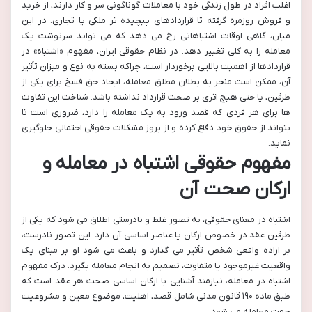
اغلب افراد در طول زندگی خود با معاملات گوناگونی سر و کار دارند، از خرید
و فروش روزمره گرفته تا قراردادهای پیچیده تر ملکی یا تجاری. در این
میان، گاهی اوقات اشتباهاتی رخ می دهد که می تواند سرنوشت یک
معامله را به کلی تغییر دهد. در نظام حقوقی ایران، مفهوم «اشتباه» در
قراردادها از اهمیت بالایی برخوردار است، چراکه بسته به نوع و میزان تأثیر
آن، ممکن است منجر به بطلان مطلق معامله، ایجاد حق فسخ برای یکی از
طرفین، یا حتی هیچ اثری بر صحت قرارداد نداشته باشد. شناخت این تفاوت
ها برای هر فردی که قصد ورود به یک معامله را دارد، ضروری است تا
بتواند از حقوق خود دفاع کرده و از بروز مشکلات حقوقی احتمالی جلوگیری
نماید.
مفهوم حقوقی اشتباه در معامله و
ارکان صحت آن
اشتباه در معنای حقوقی، به تصور غلط و نادرستی اطلاق می شود که یکی از
طرفین عقد در خصوص ارکان یا عناصر اساسی آن دارد. این تصور نادرست،
بر اراده واقعی شخص تأثیر می گذارد و باعث می شود او بر مبنای یک
واقعیت غیرموجود یا متفاوت، تصمیم به انجام معامله بگیرد. درک مفهوم
اشتباه در معامله، نیازمند آشنایی با ارکان اساسی صحت هر عقد است که
طبق ماده ۱۹۰ قانون مدنی شامل قصد، اهلیت، موضوع معین و مشروعیت
جهت معامله می شود.