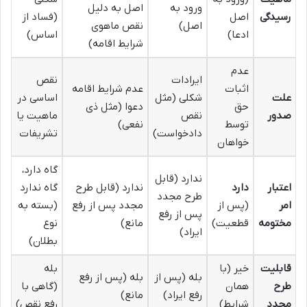
ورود به
اصل به دلیل
رسیدگی
اصل
(فساد از
اصل)
نقص ماهوی
ادعا)
اساس)
شرایط اقامه)
عدم
ایرادات
نقص
اثبات
عدم شرایط اقامه
علت
شکلی (مثل
اساسی در
حق
دعوا (مثل ذی
صدور
نقص
ماهیت یا
توسط
نفعی)
دادخواست)
تشریفات
خواهان
گاه دارد،
ندارد (قابل
اعتبار
دارد
ندارد (قابل طرح
گاه ندارد
طرح مجدد
امر
(پس از
مجدد پس از رفع
(بسته به
پس از رفع
مختومه
قطعیت)
مانع)
نوع
ایراد)
بطلان)
قابلیت
خیر (با
بله
بله (پس از
بله (پس از رفع
طرح
همان
(گاهی با
رفع ایراد)
مانع)
مجدد
شرایط)
رفع نقص)