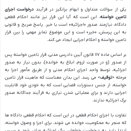
یکی از سوالات متداول و ابهام برانگیز در فرآیند
درخواست اجرای
تامین خواسته
، این است که آیا این قرار نیز مانند احکام قطعی
دادگاه، نیازمند صدور «اجرائیه» است یا خیر. پاسخ صریح و قانونی
به این پرسش، «خیر» است و این موضوع تمایز مهمی را بین قرار
تامین خواسته و احکام اجرایی ایجاد می کند.
بر اساس ماده ۱۱۷ قانون آیین دادرسی مدنی، قرار تامین خواسته پس
از صدور (و در صورت لزوم، ابلاغ به خوانده)، بدون نیاز به صدور
اجرائیه، توسط واحد اجرای احکام مدنی و از طریق مأمور اجرا به
مرحله <
توقیف
> می رسد. این بدان معناست که ماهیت قرار تامین
خواسته، از جنس دستورات قضایی است که به خودی خود قابلیت
اجرایی دارند و برای عملیاتی شدن، نیازی به فرآیند جداگانه صدور
برگ اجرائیه ندارند.
تفاوت با اجرای احکام قطعی در این است که احکام قطعی دادگاه ها
که منجر به محکومیت خوانده می شوند، برای اجرا و وصول خواسته،
ابتدا باید به درخواست خواهان، برگ اجرائیه صادر شود و سپس