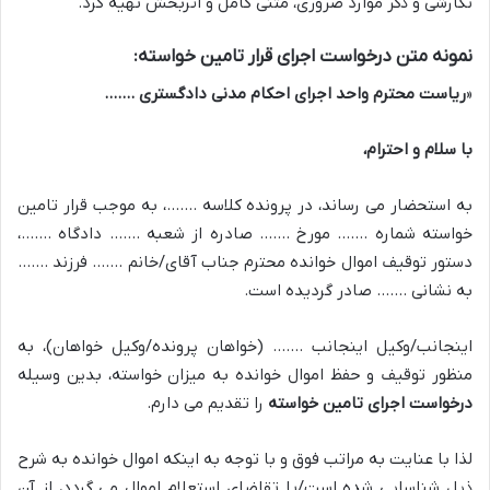
نگارشی و ذکر موارد ضروری، متنی کامل و اثربخش تهیه کرد.
نمونه متن درخواست اجرای قرار تامین خواسته:
«
ریاست محترم واحد اجرای احکام مدنی دادگستری …….
با سلام و احترام،
به استحضار می رساند، در پرونده کلاسه …….، به موجب قرار تامین
خواسته شماره ……. مورخ ……. صادره از شعبه ……. دادگاه …….،
دستور توقیف اموال خوانده محترم جناب آقای/خانم ……. فرزند …….
به نشانی ……. صادر گردیده است.
اینجانب/وکیل اینجانب ……. (خواهان پرونده/وکیل خواهان)، به
منظور توقیف و حفظ اموال خوانده به میزان خواسته، بدین وسیله
درخواست اجرای تامین خواسته
را تقدیم می دارم.
لذا با عنایت به مراتب فوق و با توجه به اینکه اموال خوانده به شرح
ذیل شناسایی شده است/یا تقاضای استعلام اموال می گردد، از آن