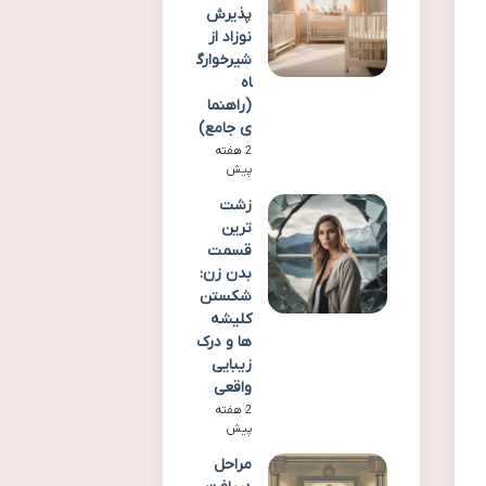
پذیرش
نوزاد از
شیرخوارگ
اه
(راهنما
ی جامع)
2 هفته
پیش
زشت
ترین
قسمت
بدن زن:
شکستن
کلیشه
ها و درک
زیبایی
واقعی
2 هفته
پیش
مراحل