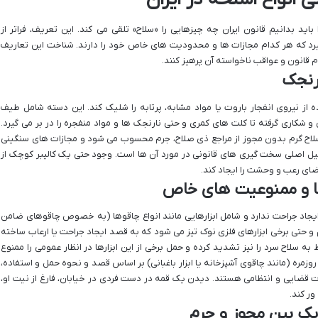
اید بدانیم قانون ایران چه چیزهایی را «سلاح» تلقی می کند. این تعریف، فراتر از
ی گیرد که هر کدام مجازات ها و محدودیت های خاص خود را دارند. شناخت این تعاریف
م قانون و عواقب ناخواسته آن پرهیز کنند.
ارنجک
ه از نیروی انفجار باروت یا مواد مشابه، پرتابه را شلیک کند. این دسته شامل طیف
 و شکاری گرفته تا کلت های کمری و حتی نارنجک ها و مواد منفجره را در بر می گیرد.
سلاح گرم بدون مجوز از مراجع ذی صلاح، جرم محسوب می شود و مجازات های سنگینی
دلیل اصلی سخت گیری های قانونی در مورد آن ها است. وجود حتی یک کالیبر کوچک از
ضای رعب و وحشت را ایجاد کند.
ها و ممنوعیت های خاص
ی ایجاد جراحت ندارد و شامل ابزارهایی مانند انواع چاقوها (به خصوص چاقوهای ضامن
م و حتی برخی ابزارهای فلزی نوک تیز می شود که به قصد ایجاد جراحت یا ارعاب ساخته
 به سلاح سرد را نیز تشدید کرده و حمل برخی از این ابزارها در انظار عمومی را ممنوع
 روزمره (مانند چاقوی آشپزخانه یا ابزار باغبانی) بر اساس قصد و نحوه حمل و استفاده،
قضایی و انتظامی هستند. دیدن یک قمه در دست فردی در خیابان، فارغ از نیت او،
ر کند.
یک بین مجوز و جرم