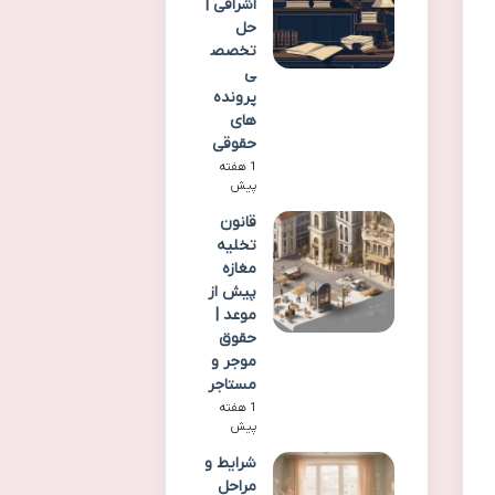
اشراقی |
حل
تخصص
ی
پرونده
های
حقوقی
1 هفته
پیش
قانون
تخلیه
مغازه
پیش از
موعد |
حقوق
موجر و
مستاجر
1 هفته
پیش
شرایط و
مراحل