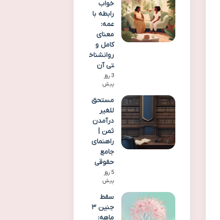
خواب
رابطه با
عمه:
معنای
کامل و
روانشناخ
تی آن
3 روز
پیش
مستحق
للغیر
درآمدن
ثمن |
راهنمای
جامع
حقوقی
5 روز
پیش
سقط
جنین ۳
ماهه: