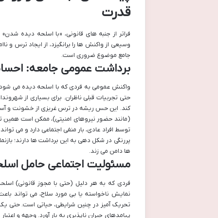
قدرت
فراتر از جنبه های قانونی، «با اسلحه دیده شدن» 
وسیعی از واکنش ها را برانگیزد، از ایجاد ترس و ناا
جامع موضوع ضروری است.
برداشت عمومی جامعه: احساس
واکنش عمومی به فردی که با اسلحه دیده می شود، ب
حتی تجربیات قبلی ناظران. برای بسیاری از شهروند
کند. این حس ریشه در ترس غریزی از خشونت و آسیب د
(مانند حضور نیروهای امنیتی)، ممکن است همین تصو
توسط افراد عادی، بار منفی اجتماعی دارد و می توان
پررنگی در شکل دهی به این برداشت ها دارند؛ بازنم
ها دامن می زند.
مسئولیت اجتماعی حامل اسلح
فردی که به هر دلیل (حتی با مجوز قانونی) اسلح
نمایش ناخواسته یا بی مورد سلاح، می تواند باعث 
تحریک آمیز در چنین شرایطی، حیاتی است. حتی یک 
پیامدهای جبران ناپذیری به بار آورد. وجهه و اعتبار