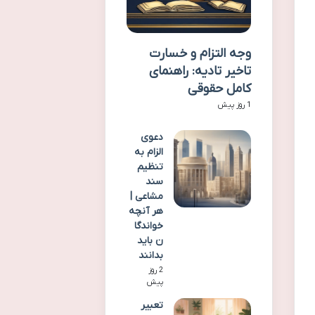
وجه التزام و خسارت
تاخیر تادیه: راهنمای
کامل حقوقی
1 روز پیش
دعوی
الزام به
تنظیم
سند
مشاعی |
هر آنچه
خواندگا
ن باید
بدانند
2 روز
پیش
تعبیر