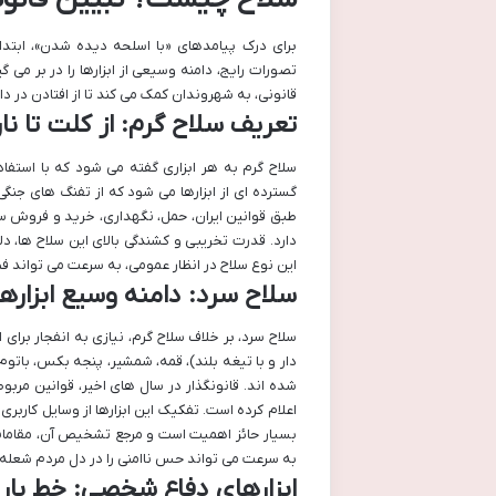
برای درک پیامدهای «با اسلحه دیده شدن»، ابتدا ب
تصورات رایج، دامنه وسیعی از ابزارها را در بر م
قانونی، به شهروندان کمک می کند تا از افتادن در دا
تعریف سلاح گرم: از کلت تا ن
سلاح گرم به هر ابزاری گفته می شود که با استفاد
گسترده ای از ابزارها می شود که از تفنگ های جنگی
طبق قوانین ایران، حمل، نگهداری، خرید و فروش 
دارد. قدرت تخریبی و کشندگی بالای این سلاح ها، 
این نوع سلاح در انظار عمومی، به سرعت می تواند ف
سلاح سرد: دامنه وسیع ابزار
سلاح سرد، بر خلاف سلاح گرم، نیازی به انفجار برا
دار و با تیغه بلند)، قمه، شمشیر، پنجه بکس، باتو
شده اند. قانونگذار در سال های اخیر، قوانین مربوط
اعلام کرده است. تفکیک این ابزارها از وسایل کاربری
بسیار حائز اهمیت است و مرجع تشخیص آن، مقامات 
به سرعت می تواند حس ناامنی را در دل مردم شعله و
ابزارهای دفاع شخصی: خط بار