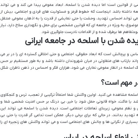
ز قوانین است؛ اما دیده شدن با اسلحه، ابعاد عمومی پیدا می کند و می تواند
معه داشته باشد. اینجاست که خطوط قرمز و مسئولیت های فردی و اجتماعی، بیش از
 تواند احساس تهدید، وحشت یا حتی نمایشی از قدرت را به اذهان عمومی منتقل
ین موضوع، به ویژه در جامعه ای که قوانین مشخصی برای حمل و نگهداری سلاح دارد، نیاز
سوءتفاهم ها برطرف شده و از اقدامات نادرست جلوگیری شود.
ده شدن با اسلحه در جامعه ایرانی
س و پرچالش است که ابعاد حقوقی، اجتماعی و حتی اخلاقی گسترده ای را در بر می
 تواند بازتاب های متفاوتی در میان شهروندان داشته باشد و به طور مستقیم بر حس
 یک اسلحه در انظار عمومی نمایان می شود، هزاران فکر و احساس در ذهن ناظران شکل
در مهم است؟
اسلحه مشاهده می کنید. اولین واکنش شما احتمالاً ترکیبی از تعجب، ترس و کنجکاوی
اشد یا ماکت، خواه قانونی حمل شود یا خیر، بی درنگ بر حس امنیت شخصی شما و
مش و نظم عمومی، زیربنای تعاملات اجتماعی است، دیده شدن با اسلحه می تواند این
ه تهدید بدانند، در حالی که برای برخی دیگر، ممکن است تداعی گر قدرت یا حتی بی
بسیاری از نگرانی ها و چالش های اجتماعی است و می تواند واکنش های زنجیره ای را
انواع اسلحه در ایران