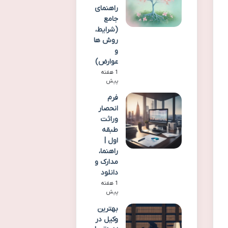
راهنمای
جامع
(شرایط،
روش ها
و
عوارض)
1 هفته
پیش
فرم
انحصار
وراثت
طبقه
اول |
راهنما،
مدارک و
دانلود
1 هفته
پیش
بهترین
وکیل در