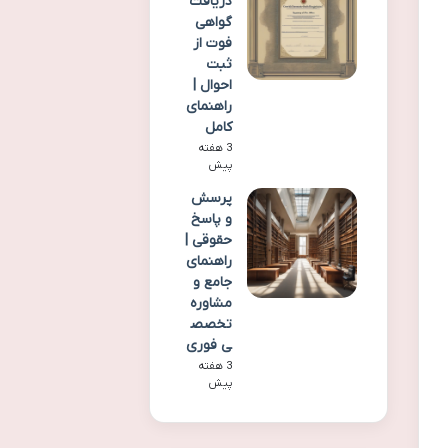
دریافت
گواهی
فوت از
ثبت
احوال |
راهنمای
کامل
3 هفته
پیش
پرسش
و پاسخ
حقوقی |
راهنمای
جامع و
مشاوره
تخصص
ی فوری
3 هفته
پیش