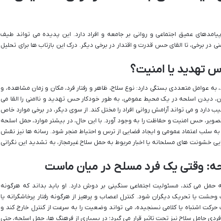
پیامدهای عمیق اجتماعی و روانی بر جامعه و افراد دارد. این پدیده می تواند طیف
منی در برخی، تا القای حس قدرت و اقتدار در برخی دیگر. درک این بازتاب ها برای تحلیل
 تهدید یا امنیت؟
ه عوامل متعددی بستگی دارد: نوع سلاح، ظاهر و رفتار فرد، مکان و زمان مشاهده، و
ان، دیدن اسلحه در یک محیط عمومی، به طور خودکار حس تهدید و ناامنی را القا می
ارد و می تواند آرامش روانی افراد را مختل کند. از سوی دیگر، در برخی موارد خاص
یر، حس امنیت و حفاظت را به وجود آورد. با این حال، در بیشتر موارد، حمل اسلحه
د به سلب اعتماد عمومی و ایجاد فضایی از ترس و احتیاط منجر شود. رسانه ها نیز نقش
ایی خشونت های مسلحانه یا اخبار مربوط به حمل سلاح غیرمجاز، به تشدید این نگرانی
ه: وقتی یک فرد مسلح در میان ماست
ه حمل می کند، مسئولیت اجتماعی سنگینی بر دوش دارد. او باید بداند که هرگونه
وحشت یا تحریک دیگران شود. کنترل اعصاب و پرهیز از هرگونه رفتار پرخاشگرانه یا
حرکت اشتباه یا کلامی نسنجیده، می تواند وضعیت را به سرعت از کنترل خارج کند و
 فردی حامل سلاح نیز تحت تاثیر قرار می گیرد؛ در بسیاری از فرهنگ ها، حمل اسلحه، حتی