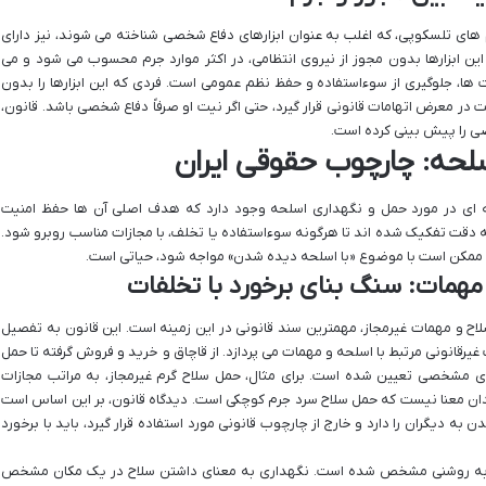
وم های تلسکوپی، که اغلب به عنوان ابزارهای دفاع شخصی شناخته می شوند، نیز دارای
ن ابزارها بدون مجوز از نیروی انتظامی، در اکثر موارد جرم محسوب می شود و می
ها، جلوگیری از سوءاستفاده و حفظ نظم عمومی است. فردی که این ابزارها را بدون
ر معرض اتهامات قانونی قرار گیرد، حتی اگر نیت او صرفاً دفاع شخصی باشد. قانون،
اصی را پیش بینی کرده است.
لحه: چارچوب حقوقی ایران
نه ای در مورد حمل و نگهداری اسلحه وجود دارد که هدف اصلی آن ها حفظ امنیت
ه دقت تفکیک شده اند تا هرگونه سوءاستفاده یا تخلف، با مجازات مناسب روبرو شود.
ه ممکن است با موضوع «با اسلحه دیده شدن» مواجه شود، حیاتی است.
مهمات: سنگ بنای برخورد با تخلفات
اح و مهمات غیرمجاز، مهمترین سند قانونی در این زمینه است. این قانون به تفصیل
غیرقانونی مرتبط با اسلحه و مهمات می پردازد. از قاچاق و خرید و فروش گرفته تا حمل
های مشخصی تعیین شده است. برای مثال، حمل سلاح گرم غیرمجاز، به مراتب مجازات
بدان معنا نیست که حمل سلاح سرد جرم کوچکی است. دیدگاه قانون، بر این اساس است
به دیگران را دارد و خارج از چارچوب قانونی مورد استفاده قرار گیرد، باید با برخورد
ون به روشنی مشخص شده است. نگهداری به معنای داشتن سلاح در یک مکان مشخص