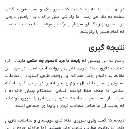
در نهایت، باید به یاد داشت که مسیر پاکی و عفت، هرچند گاهی
سخت به نظر می رسد، اما پاداشی بس بزرگ دارد: آرامش درونی،
عزت نفس، و زندگی ای سرشار از برکت و موفقیت. انتخاب با ماست
که کدام مسیر را برگزینیم.
نتیجه گیری
پاسخ به این پرسش که
رابطه با مرد نامحرم چه حکمی دارد
، در گرو
شناخت دقیق ابعاد شرعی، قانونی و روانشناختی است. در طول این
مقاله، به وضوح روشن شد که این روابط، طیفی گسترده از تعاملات
معمولی و مجاز تا اعمال حرام و مجرمانه را در بر می گیرد. احکام
اسلامی، با هدف حفظ کرامت انسانی، استحکام بنیان خانواده و
صیانت از عفت عمومی جامعه، حدود و مرزهایی را تعیین کرده اند
که رعایت آن ها ضامن سعادت فردی و پایداری اجتماعی است.
دیدیم که گفت وگوی ضروری، نگاه های غیرعمدی و تعاملات کاری و
علمی با رعایت موازین شرعی، جایز هستند. اما هرگونه خروج از این