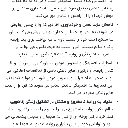
این احساس گناه بسیار شدیدتر است و می تواند به عذاب
وجدانی دائمی تبدیل شود. این حس، مانند باری سنگین بر
دوش فرد، او را از آرامش و شادی دور می کند.
کاهش عزت نفس و خودباوری:
افرادی که وارد چنین روابطی
می شوند، به تدریج احساس حقارت و بی ارزشی می کنند. آن
ها ممکن است خود را دست دوم یا بی لیاقت برای یک رابطه
پاک و سالم ببینند. این آسیب به عزت نفس، می تواند بر
تمامی ابعاد زندگی و روابط آینده فرد تأثیر منفی بگذارد.
اضطراب، افسردگی و استرس مزمن:
پنهان کاری، ترس از برملا
شدن رابطه، و درگیری های ذهنی ناشی از تناقضات اخلاقی، می
تواند منجر به اضطراب و استرس مزمن شود. در موارد شدیدتر،
این فشارها به افسردگی بالینی منجر می شوند که فرد را از لذت
های زندگی محروم می کند.
اعتیاد به روابط نامشروع و مشکل در تشکیل زندگی زناشویی
سالم:
تکرار روابط نامشروع می تواند نوعی اعتیاد رفتاری ایجاد
کند. فرد درگیر چرخه ای از نیاز به هیجان و سپس پشیمانی می
شود و توانایی خود را برای برقراری روابط عمیق، متعهدانه و