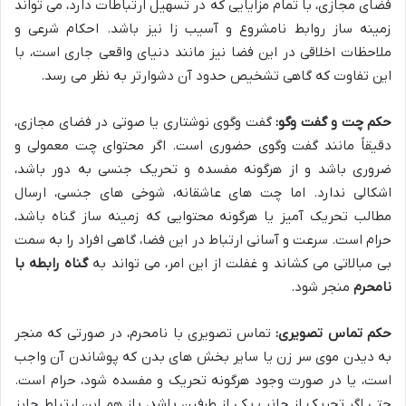
فضای مجازی، با تمام مزایایی که در تسهیل ارتباطات دارد، می تواند
زمینه ساز روابط نامشروع و آسیب زا نیز باشد. احکام شرعی و
ملاحظات اخلاقی در این فضا نیز مانند دنیای واقعی جاری است، با
این تفاوت که گاهی تشخیص حدود آن دشوارتر به نظر می رسد.
حکم چت و گفت وگو:
گفت وگوی نوشتاری یا صوتی در فضای مجازی،
دقیقاً مانند گفت وگوی حضوری است. اگر محتوای چت معمولی و
ضروری باشد و از هرگونه مفسده و تحریک جنسی به دور باشد،
اشکالی ندارد. اما چت های عاشقانه، شوخی های جنسی، ارسال
مطالب تحریک آمیز یا هرگونه محتوایی که زمینه ساز گناه باشد،
حرام است. سرعت و آسانی ارتباط در این فضا، گاهی افراد را به سمت
بی مبالاتی می کشاند و غفلت از این امر، می تواند به
گناه رابطه با
نامحرم
منجر شود.
حکم تماس تصویری:
تماس تصویری با نامحرم، در صورتی که منجر
به دیدن موی سر زن یا سایر بخش های بدن که پوشاندن آن واجب
است، یا در صورت وجود هرگونه تحریک و مفسده شود، حرام است.
حتی اگر تحریک از جانب یکی از طرفین باشد، باز هم این ارتباط جایز