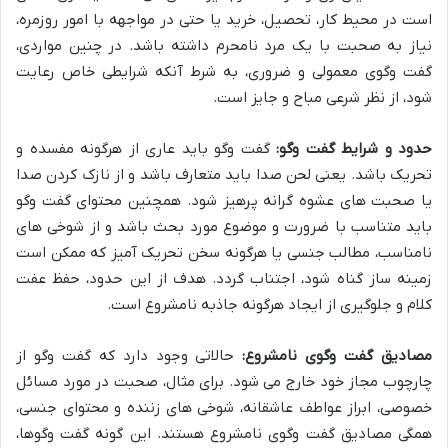
است در محیط کار، تحصیل، خرید یا حتی در مواجهه با امور روزمره،
نیاز به صحبت با یک مرد نامحرم داشته باشد. در چنین مواردی،
گفت وگوی معمولی و ضروری، به شرط آنکه شرایطی خاص رعایت
شود، از نظر شرعی مباح و جایز است.
حدود و شرایط گفت وگو:
گفت وگو باید عاری از هرگونه مفسده و
تحریک باشد. یعنی لحن صدا باید متعارف باشد و از نازک کردن صدا
یا صحبت های عشوه گرانه پرهیز شود. همچنین محتوای گفت وگو
باید متناسب با ضرورت و موضوع مورد بحث باشد و از شوخی های
نامناسب، مطالب جنسی یا هرگونه سخن تحریک آمیز که ممکن است
زمینه ساز گناه شود، اجتناب گردد. هدف از این حدود، حفظ عفت
کلام و جلوگیری از ایجاد هرگونه جاذبه نامشروع است.
مصادیق گفت وگوی نامشروع:
حالاتی وجود دارد که گفت وگو از
چارچوب مجاز خود خارج می شود. برای مثال، صحبت در مورد مسائل
خصوصی، ابراز عواطف عاشقانه، شوخی های زننده و محتوای جنسی،
همگی مصادیق گفت وگوی نامشروع هستند. این گونه گفت وگوها،