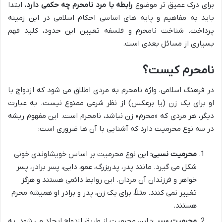
برای درک عمیق تر موضوع
رابطه با مرد نامحرم چه حکمی دارد
، ابتدا
باید به مفاهیم و پایه های اساسی احکام اسلامی در این زمینه
پرداخت. شناخت نامحرم و فلسفه تعیین این حدود، کلید فهم
بسیاری از مسائل بعدی است.
نامحرم کیست؟
در فرهنگ اسلامی، واژه نامحرم به مردی اطلاق می شود که ازدواج با
او برای یک زن (یا برعکس) از نظر شرعی ممنوع نیست. به عبارت
دیگر، هر مردی که «محرم» زن نباشد، نامحرم است. این مفهوم ریشه
در سه نوع محرمیت دارد که آشنایی با آن ها ضروری است:
محرمیت نسبی:
این نوع محرمیت بر اساس خویشاوندی خونی
شکل می گیرد. مانند پدر، پدربزرگ، عمو، دایی، پسر برادر، پسر
خواهر و فرزندان آن مردان. این روابط دائمی هستند و هرگز
تغییر نمی کنند. مثلاً، برای یک زن، پدر و برادر او همیشه محرم
هستند.
محرمیت سببی:
این محرمیت از طریق ازدواج ایجاد می شود. به