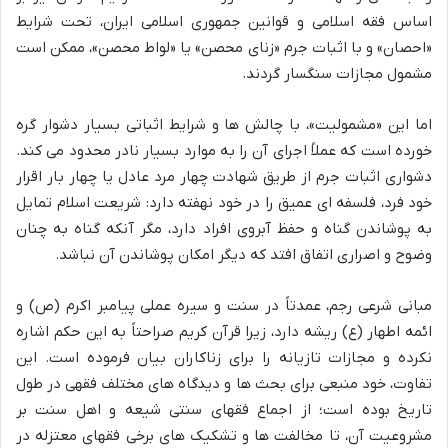
اساس فقه اسلامی و قوانین جمهوری اسلامی ایران، تحت شرایط
«احصان» و با اثبات جرم «زنای محصن» یا «لواط محصن»، ممکن است
مشمول مجازات سنگسار گردند.
اما این «مشمولیت»، با چالش ها و شرایط اثباتی بسیار دشوار گره
خورده است که عملاً اجرای آن را به موارد بسیار نادر محدود می کند.
دشواری اثبات جرم از طریق شهادت چهار مرد عادل یا چهار بار اقرار
خود فرد، فلسفه ای عمیق را در خود نهفته دارد: شریعت اسلام تمایل
به پوشاندن گناه و حفظ آبروی افراد دارد، مگر آنکه گناه به چنان
وضوح و اصراری اتفاق افتد که دیگر امکان پوشاندن آن نباشد.
مبانی شرعی رجم، عمدتاً در سنت و سیره عملی پیامبر اکرم (ص) و
ائمه اطهار (ع) ریشه دارد، زیرا قرآن کریم صراحتاً به این حکم اشاره
نکرده و مجازات تازیانه را برای زناکاران بیان فرموده است. این
تفاوت، خود منبعی برای بحث ها و دیدگاه های مختلف فقهی در طول
تاریخ بوده است؛ از اجماع فقهای سنتی شیعه و اهل سنت بر
مشروعیت آن، تا مخالفت ها و تشکیک های برخی فقهای معتزله در