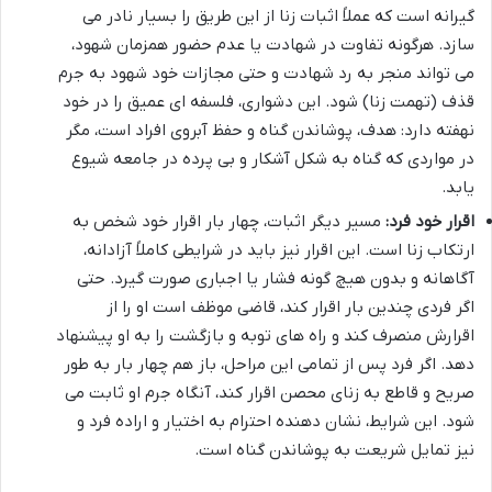
گیرانه است که عملاً اثبات زنا از این طریق را بسیار نادر می
سازد. هرگونه تفاوت در شهادت یا عدم حضور همزمان شهود،
می تواند منجر به رد شهادت و حتی مجازات خود شهود به جرم
قذف (تهمت زنا) شود. این دشواری، فلسفه ای عمیق را در خود
نهفته دارد: هدف، پوشاندن گناه و حفظ آبروی افراد است، مگر
در مواردی که گناه به شکل آشکار و بی پرده در جامعه شیوع
یابد.
اقرار خود فرد:
مسیر دیگر اثبات، چهار بار اقرار خود شخص به
ارتکاب زنا است. این اقرار نیز باید در شرایطی کاملاً آزادانه،
آگاهانه و بدون هیچ گونه فشار یا اجباری صورت گیرد. حتی
اگر فردی چندین بار اقرار کند، قاضی موظف است او را از
اقرارش منصرف کند و راه های توبه و بازگشت را به او پیشنهاد
دهد. اگر فرد پس از تمامی این مراحل، باز هم چهار بار به طور
صریح و قاطع به زنای محصن اقرار کند، آنگاه جرم او ثابت می
شود. این شرایط، نشان دهنده احترام به اختیار و اراده فرد و
نیز تمایل شریعت به پوشاندن گناه است.