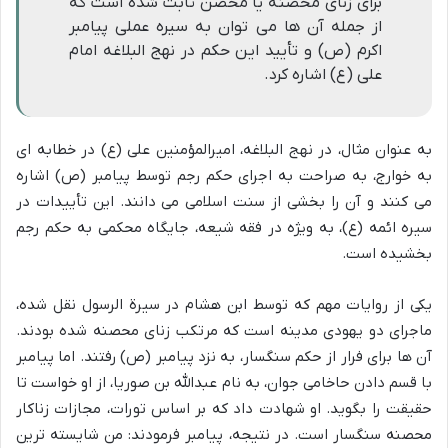
برای زنای محصنه یا محصن ثابت شده است که
از جمله آن ها می توان به سیره عملی پیامبر
اکرم (ص) و تأیید این حکم در نهج البلاغه امام
علی (ع) اشاره کرد.
به عنوان مثال، در نهج البلاغه، امیرالمؤمنین علی (ع) در خطابه ای
به خوارج، به صراحت به اجرای حکم رجم توسط پیامبر (ص) اشاره
می کنند و آن را بخشی از سنت اسلامی می دانند. این تأییدات در
سیره ائمه (ع)، به ویژه در فقه شیعه، جایگاه محکمی به حکم رجم
بخشیده است.
یکی از روایات مهم که توسط ابن هشام در سیرة الرسول نقل شده،
ماجرای دو یهودی مدینه است که مرتکب زنای محصنه شده بودند.
آن ها برای فرار از حکم سنگسار، به نزد پیامبر (ص) رفتند. اما پیامبر
با قسم دادن حاخامی جوان، به نام عبدالله بن صوریا، از او خواست تا
حقیقت را بگوید. او شهادت داد که بر اساس تورات، مجازات زناکار
محصنه سنگسار است. در نتیجه، پیامبر فرمودند: من شایسته ترین