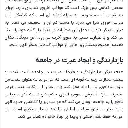
گناهکار در این دنیا است. طبق این دیدگاه، ارتکاب زنای محصنه یا
محصن، گناهی بس بزرگ است که عواقب اخروی شدیدی دارد. اجرای
حد شرعی، از جمله رجم، به منزله کفاره ای است که گناهکار را از
عذاب اخروی مبرا می سازد یا دست کم آن را تخفیف می دهد. به
عبارت دیگر، فرد با تحمل این مجازات در دنیا، بار گناه خود را سبک
می کند و با طهارت نسبی به سوی آخرت می رود. این دیدگاه، نشان
دهنده اهمیت بخشش و رهایی از عواقب گناه در منظر الهی است.
بازدارندگی و ایجاد عبرت در جامعه
هدف دیگر، «بازدارندگی» و «ایجاد عبرت» در جامعه است. شدت و
سختی مجازات رجم به گونه ای است که می تواند به عنوان یک عامل
بازدارنده قوی برای افراد عمل کند و آن ها را از ارتکاب چنین جرمی
منصرف سازد. نمایش عمومی اجرای حکم، هرچند به ندرت، پیامی
قاطع را به جامعه ارسال می کند که عواقب زیر پا گذاشتن حدود الهی
و به خطر انداختن سلامت اخلاقی جامعه بسیار سنگین است. این
امر، به حفظ نظم اخلاقی و پایداری نهاد خانواده کمک می کند.