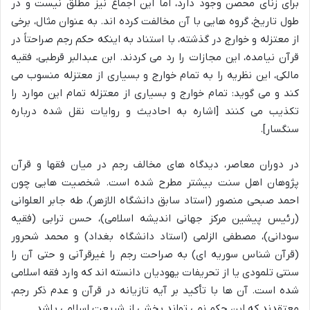
برای زنای محصن وجود دارد، اما این اجماع نیز مطلق نیست و در
طول تاریخ، گروه هایی با آن مخالفت کرده اند. به عنوان مثال، برخی
از معتزله و خوارج در گذشته، با استناد به اینکه حکم رجم صراحتاً در
قرآن نیامده، این مجازات را رد می کردند. ابن عبدالبر قرطبی، فقیه
مالکی، این نظریه را به تمام خوارج و بسیاری از معتزله منسوب می
کند و می گوید: تمام خوارج و بسیاری از معتزله تمام این موارد را
تکذیب می کنند [اشاره به احادیث و روایات نقل شده درباره
سنگسار].
در دوران معاصر، دیدگاه های مخالف رجم در میان فقها و قرآن
پژوهان اهل سنت بیشتر مطرح شده است. شخصیت هایی چون
احمد صبحی منصور (استاد سابق دانشگاه الازهر)، طه جابر العلوانی
(رئیس پیشین مرکز جهانی اندیشه اسلامی)، حسن ترابی (فقیه
سودانی)، مصطفی الزلمی (استاد دانشگاه بغداد) و محمد شحرور
(قرآن شناس سوریه ای) به صراحت رجم را غیرقرآنی و حتی آن را
سنتی تلمودی یا از تحریفات یهودیان دانسته اند که وارد فقه اسلامی
شده است. آن ها با تأکید بر آیه تازیانه در قرآن و عدم ذکر رجم،
معتقدند که این حکم نمی تواند بخشی از شریعت اسلامی باشد.