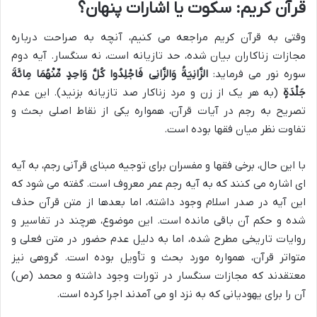
قرآن کریم: سکوت یا اشارات پنهان؟
وقتی به قرآن کریم مراجعه می کنیم، آنچه به صراحت درباره
مجازات زناکاران بیان شده، حد تازیانه است، نه سنگسار. آیه دوم
سوره نور می فرماید:
الزَّانِیَةُ وَالزَّانِی فَاجْلِدُوا کُلَّ وَاحِدٍ مِّنْهُمَا مِائَةَ
جَلْدَةٍ
(به هر یک از زن و مرد زناکار صد تازیانه بزنید). این عدم
تصریح به رجم در آیات قرآن، همواره یکی از نقاط اصلی بحث و
تفاوت نظر میان فقها بوده است.
با این حال، برخی فقها و مفسران برای توجیه مبنای قرآنی رجم، به آیه
ای اشاره می کنند که به آیه رجم عمر معروف است. گفته می شود که
این آیه در صدر اسلام وجود داشته، اما بعدها از متن قرآن حذف
شده و حکم آن باقی مانده است. این موضوع، هرچند در تفاسیر و
روایات تاریخی مطرح شده، اما به دلیل عدم حضور در متن فعلی و
متواتر قرآن، همواره مورد بحث و تأویل بوده است. گروهی نیز
معتقدند که مجازات سنگسار در تورات وجود داشته و محمد (ص)
آن را برای یهودیانی که به نزد او می آمدند اجرا کرده است.