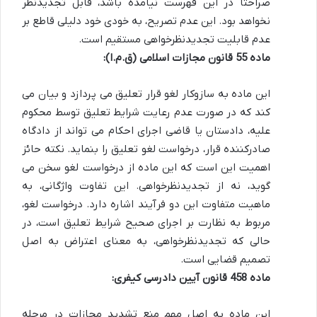
صراحتاً در این فهرست نیامده باشد، قابل تجدیدنظر
نخواهد بود. این عدم تصریح، به خودی خود دلیلی قاطع بر
عدم قابلیت تجدیدنظرخواهی مستقیم است.
ماده 55 قانون مجازات اسلامی (ق.م.ا):
این ماده به سازوکار لغو قرار تعلیق می پردازد و بیان می
کند که در صورت عدم رعایت شرایط تعلیق توسط محکوم
علیه، دادستان یا قاضی اجرای احکام می تواند از دادگاه
صادرکننده قرار، درخواست لغو تعلیق را بنماید. نکته حائز
اهمیت این است که این ماده از درخواست لغو سخن می
گوید، نه از تجدیدنظرخواهی. این تفاوت واژگانی، به
ماهیت متفاوت این دو فرآیند اشاره دارد. درخواست لغو،
مربوط به نظارت بر اجرای صحیح شرایط تعلیق است، در
حالی که تجدیدنظرخواهی، به معنای اعتراض به اصل
تصمیم قضایی است.
ماده 458 قانون آیین دادرسی کیفری:
این ماده به اصل مهم منع تشدید مجازات در مرحله