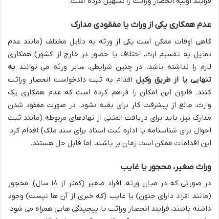
فرایند اولیه انحصار وراثت را تسهیل کرده است.
عدم همکاری یکی از وراث یا مفقودی مدارک
گاهی اوقات ممکن است یکی از ورثه به دلایل مختلف (مانند عدم
تمایل به تقسیم ارث، اختلاف یا حضور در خارج از کشور) همکاری
لازم را نداشته باشد. در چنین شرایطی، سایر ورثه می توانند
به
تنهایی یا از طریق وکیل
اقدام به ثبت دادخواست انحصار وراثت
کنند. قانون این امکان را فراهم کرده است که عدم همکاری یک
وارث، مانع از پیشرفت کار برای بقیه نشود. در صورت مفقود شدن
مدارک نیز، باید برای دریافت المثنی از نهادهای مربوطه (مانند ثبت
احوال برای شناسنامه یا اداره ثبت اسناد برای سند ملک) اقدام کرد.
این اقدامات ممکن است زمان بر باشند، اما قابل حل هستند.
وراث صغیر، محجور یا غایب
در صورتی که در میان ورثه، افراد صغیر (کمتر از ۱۸ سال)، محجور
(مانند افراد دارای جنون) یا غایب (که خبری از آن ها نیست) وجود
داشته باشند، فرایند انحصار وراثت با پیچیدگی هایی همراه می شود.