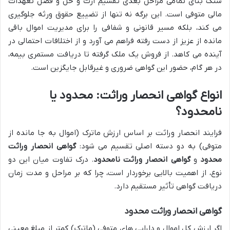
سنگ بنای تمامی مراحل بعدی تقسیم ارث و حل و فصل تعهدات
مالی متوفی است. این برگه نه تنها از تضییع حقوق ورثه جلوگیری
می کند، بلکه مسیر قانونی و شفافی را برای مدیریت اموال باقی
مانده از عزیز از دست رفته فراهم می آورد و از اختلافات احتمالی در
آینده می کاهد. از فروش یک ملک گرفته تا دریافت مستمری بیمه،
در هر گام، حضور این گواهی ضروری و غیرقابل جایگزین است.
انواع گواهی انحصار وراثت: محدود یا
نامحدود؟
فرایند انحصار وراثت بر اساس ارزش ماترک (اموال به جا مانده از
متوفی) به دو دسته اصلی تقسیم می شود:
گواهی انحصار وراثت
محدود
و
گواهی انحصار وراثت نامحدود
. درک تفاوت میان این دو
نوع، از اهمیت بالایی برخوردار است، چرا که بر مراحل و مدت زمان
دریافت گواهی تأثیر مستقیم دارد.
گواهی انحصار وراثت محدود
اگر ارزش کل اموال و دارایی های متوفی (ماترک) کمتر از مبلغ معینی