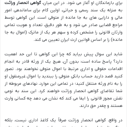
برای بازماندگان او آغاز می شود. در این میان،
گواهی انحصار وراثت
به منزله یک سند رسمی و حیاتی، اولین گام برای ساماندهی امور
مالی و دارایی های به جا مانده از متوفی است. این گواهی توسط
مراجع قضایی صادر می شود و به طور دقیق، تعداد و هویت تمامی
وارثان قانونی را مشخص کرده و سهم هر یک از ماترک (اموال به جا
مانده) را بر اساس قوانین ارث ایران تعیین می کند.
شاید این سوال پیش بیاید که چرا این گواهی تا این حد اهمیت
دارد؟ پاسخ ساده است: بدون آن، هیچ یک از ورثه قادر به انجام
اقدامات حقوقی و اداری مرتبط با اموال متوفی نخواهند بود. تصور
کنید قصد دارید حساب بانکی متوفی را ببندید یا اموال غیرمنقول او
را به نام ورثه منتقل کنید؛ در تمامی این موارد، نهادهای مربوطه از
شما تقاضای گواهی انحصار وراثت خواهند کرد. این سند به نوعی
نقش مجوز قانونی را ایفا می کند که نشان می دهد چه کسانی وارث
هستند و چقدر حق دارند.
در واقع، گواهی انحصار وراثت صرفاً یک کاغذ اداری نیست، بلکه