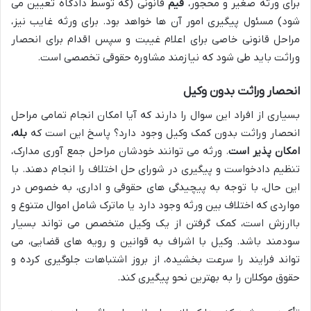
برای ورثه صغیر و محجور،
قیم
قانونی (که توسط دادگاه تعیین می
شود) مسئول پیگیری امور آن ها خواهد بود. برای ورثه غایب نیز،
مراحل قانونی خاصی برای اعلام غیبت و سپس اقدام برای انحصار
وراثت باید طی شود که نیازمند مشاوره حقوقی تخصصی است.
انحصار وراثت بدون وکیل
بسیاری از افراد این سوال را دارند که آیا امکان انجام تمامی مراحل
انحصار وراثت بدون کمک وکیل وجود دارد؟ پاسخ این است که
بله،
امکان پذیر است
. ورثه می توانند خودشان مراحل جمع آوری مدارک،
تنظیم دادخواست و پیگیری در شورای حل اختلاف را انجام دهند. با
این حال، با توجه به پیچیدگی های حقوقی و اداری، به خصوص در
مواردی که اختلاف بین ورثه وجود دارد یا ماترک شامل اموال متنوع و
باارزش است، کمک گرفتن از یک وکیل متخصص می تواند بسیار
سودمند باشد. وکیل با اشراف به قوانین و رویه های قضایی، می
تواند فرایند را سرعت بخشیده، از بروز اشتباهات جلوگیری کرده و
حقوق موکلان را به بهترین نحو پیگیری کند.