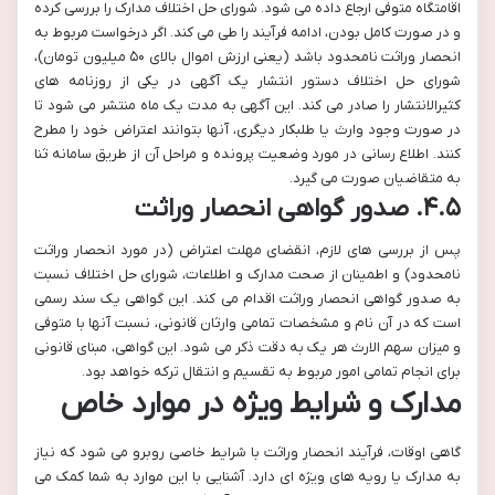
اقامتگاه متوفی ارجاع داده می شود. شورای حل اختلاف مدارک را بررسی کرده
و در صورت کامل بودن، ادامه فرآیند را طی می کند. اگر درخواست مربوط به
انحصار وراثت نامحدود باشد (یعنی ارزش اموال بالای ۵۰ میلیون تومان)،
شورای حل اختلاف دستور انتشار یک آگهی در یکی از روزنامه های
کثیرالانتشار را صادر می کند. این آگهی به مدت یک ماه منتشر می شود تا
در صورت وجود وارث یا طلبکار دیگری، آنها بتوانند اعتراض خود را مطرح
کنند. اطلاع رسانی در مورد وضعیت پرونده و مراحل آن از طریق سامانه ثنا
به متقاضیان صورت می گیرد.
۴.۵. صدور گواهی انحصار وراثت
پس از بررسی های لازم، انقضای مهلت اعتراض (در مورد انحصار وراثت
نامحدود) و اطمینان از صحت مدارک و اطلاعات، شورای حل اختلاف نسبت
به صدور گواهی انحصار وراثت اقدام می کند. این گواهی یک سند رسمی
است که در آن نام و مشخصات تمامی وارثان قانونی، نسبت آنها با متوفی
و میزان سهم الارث هر یک به دقت ذکر می شود. این گواهی، مبنای قانونی
برای انجام تمامی امور مربوط به تقسیم و انتقال ترکه خواهد بود.
مدارک و شرایط ویژه در موارد خاص
گاهی اوقات، فرآیند انحصار وراثت با شرایط خاصی روبرو می شود که نیاز
به مدارک یا رویه های ویژه ای دارد. آشنایی با این موارد به شما کمک می