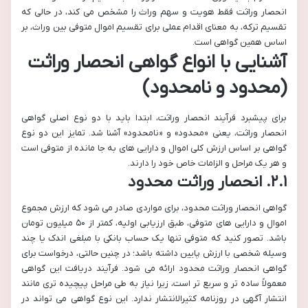
انحصار وراثت فقط هویت و سهم وراث را مشخص می کند، در حالی که
تقسیم ترکه، به معنای اقدام عملی برای تقسیم اموال متوفی بین وراث، بر
اساس همین گواهی است.
آشنایی با انواع گواهی انحصار وراثت
(محدود و نامحدود)
برای پیشبرد فرآیند انحصار وراثت، ابتدا باید با دو نوع اصلی گواهی
انحصار وراثت، یعنی «محدود» و «نامحدود» آشنا شد. تمایز این دو نوع
گواهی بر اساس ارزش کلی اموال و دارایی های به جا مانده از متوفی است
و هر یک مراحل و الزامات خاص خود را دارند.
۲.۱. انحصار وراثت محدود
گواهی انحصار وراثت محدود، برای مواردی صادر می شود که ارزش مجموع
اموال و دارایی های متوفی، طبق ارزیابی اولیه، کمتر از ۵۰ میلیون تومان
باشد. تصور کنید که متوفی تنها یک حساب بانکی با مبلغی اندک یا چند
وسیله شخصی با ارزش پایین داشته باشد؛ در چنین حالتی، درخواست برای
گواهی انحصار وراثت محدود ارائه می شود. فرآیند دریافت این گواهی
معمولاً ساده تر و سریع تر است، زیرا نیاز به طی مراحل پیچیده تری مانند
انتشار آگهی در روزنامه کثیرالانتشار ندارد. این نوع گواهی می تواند در