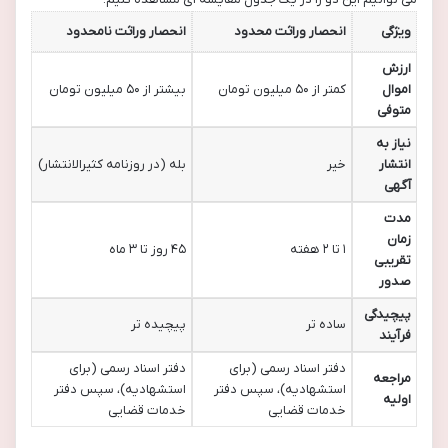
ویژگی
انحصار وراثت محدود
انحصار وراثت نامحدود
ارزش
اموال
کمتر از ۵۰ میلیون تومان
بیشتر از ۵۰ میلیون تومان
متوفی
نیاز به
انتشار
خیر
بله (در روزنامه کثیرالانتشار)
آگهی
مدت
زمان
۱ تا ۲ هفته
۴۵ روز تا ۳ ماه
تقریبی
صدور
پیچیدگی
ساده تر
پیچیده تر
فرآیند
دفتر اسناد رسمی (برای
دفتر اسناد رسمی (برای
مراجعه
استشهادیه)، سپس دفتر
استشهادیه)، سپس دفتر
اولیه
خدمات قضایی
خدمات قضایی