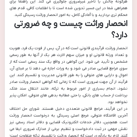
هرگونه چالش یا تأخیر غیرضروری جلوگیری می کند. این راهنما برای
همراهی شما در این مسیر تدوین شده است تا با اطلاعات کافی، قدم های
محکم تری بردارید و با آمادگی کامل، به امور انحصار وراثت رسیدگی کنید.
انحصار وراثت چیست و چه ضرورتی
دارد؟
انحصار وراثت، فرآیندی قانونی است که در آن، پس از فوت یک فرد، هویت
و تعداد ورثه قانونی او و میزان سهم الارث هر یک از آنها به طور رسمی
مشخص و تأیید می شود. این گواهی در واقع یک سند رسمی است که از
سوی مراجع قضایی صادر می شود و به وراث اجازه می دهد تا بر مبنای آن،
اموال و دارایی های متوفی را به طور قانونی مدیریت و تقسیم کنند. این
فرآیند از آن جهت ضروری است که تا زمانی که گواهی انحصار وراثت صادر
نشود، انجام بسیاری از امور مربوط به ترکه، مانند انتقال سند ملک،
برداشت از حساب های بانکی، یا حتی مطالبه بدهی های متوفی، امکان پذیر
نخواهد بود.
در این فرآیند، مراجع قانونی متعددی دخیل هستند. شورای حل اختلاف
آخرین اقامتگاه متوفی، مرجع اصلی رسیدگی به درخواست انحصار وراثت
است. همچنین، دفاتر خدمات الکترونیک قضایی و دفاتر اسناد رسمی نیز
نقش مهمی در ثبت دادخواست و تنظیم برخی از مدارک ضروری ایفا می
کنند. لازم به یادآوری است که انحصار وراثت با تقسیم ترکه متفاوت است؛