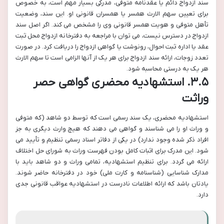
سند ازدواج دائم یا عقدنامه متوفی، مدرکی بسیار مهم است، به خصوص
برای تعیین سهم الارث همسر یا همسران قانونی او. این سند، وضعیت
تأهل متوفی و هویت همسر قانونی وی را مشخص می کند. اگر اصل سند
ازدواج در دسترس نیست، می توان با مراجعه به دفترخانه ازدواج محل ثبت
عقد یا اداره ثبت احوال، رونوشت یا گواهی ازدواج را دریافت کرد. در صورت
تعدد زوجات، ارائه سند ازدواج برای هر یک از آنها الزامی است تا سهم الارث
هر یک به درستی محاسبه شود.
۳.۵. استشهادیه محضری گواهی حصر
وراثت
استشهادیه محضری، یک سند رسمی است که توسط دو شاهد (که متوفی
و وراث او را می شناسند و گواهی می دهند که هیچ وارث دیگری به جز
افراد ذکر شده وجود ندارد) در یکی از دفاتر اسناد رسمی تنظیم و تأیید می
شود. این مدرک برای اثبات کامل بودن فهرست وراث به شورای حل اختلاف
ارائه می گردد. برای تنظیم استشهادیه، تمامی وراث و دو شاهد باید با
مدارک شناسایی (شناسنامه و کارت ملی) خود در دفترخانه حاضر شوند.
یادتان باشد که ارائه اطلاعات نادرست در استشهادیه عواقب قانونی جدی
دارد.