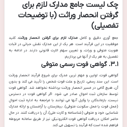
چک لیست جامع مدارک لازم برای
گرفتن انحصار وراثت (با توضیحات
تفصیلی)
جمع آوری دقیق و کامل
مدارک لازم برای گرفتن انحصار وراثت
، کلید
موفقیت در این فرآیند است. هر یک از این مدارک نقش حیاتی در اثبات
هویت متوفی و وراث، و تعیین سهم الارث قانونی دارند. در ادامه به
تفصیل به هر یک از آنها می پردازیم:
۳.۱. گواهی فوت رسمی متوفی
گواهی فوت، اولین و مهم ترین مدرک برای شروع فرآیند انحصار وراثت
است. این سند رسمی، تاریخ و علت فوت شخص را تأیید می کند و بدون
آن، هیچ گامی در مسیر انحصار وراثت برداشته نخواهد شد. گواهی فوت
توسط سازمان ثبت احوال صادر می شود. اگر گواهی فوت در دسترس
نیست، بازماندگان یا وکیل آنها می توانند با مراجعه به اداره ثبت احوال
(محل فوت یا محل سکونت متوفی)، بیمارستان یا آرامستان و ارائه مدارک
شناسایی خود و متوفی (شناسنامه و کارت ملی)، آن را دریافت کنند. در حال
حاضر امکان دریافت گواهی فوت الکترونیکی نیز از طریق سامانه مربوطه
فراهم شده است که فرآیند را تسهیل می کند.