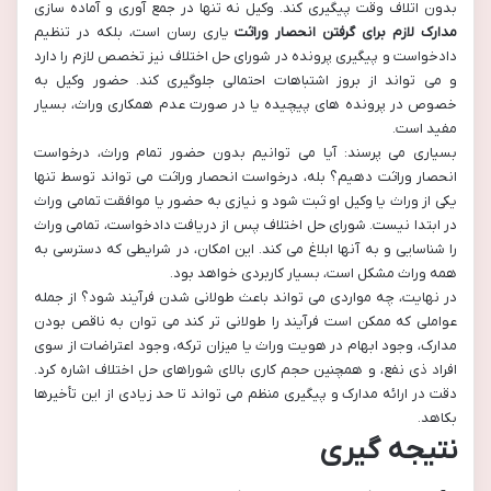
بدون اتلاف وقت پیگیری کند. وکیل نه تنها در جمع آوری و آماده سازی
مدارک لازم برای گرفتن انحصار وراثت
یاری رسان است، بلکه در تنظیم
دادخواست و پیگیری پرونده در شورای حل اختلاف نیز تخصص لازم را دارد
و می تواند از بروز اشتباهات احتمالی جلوگیری کند. حضور وکیل به
خصوص در پرونده های پیچیده یا در صورت عدم همکاری وراث، بسیار
مفید است.
بسیاری می پرسند: آیا می توانیم بدون حضور تمام وراث، درخواست
انحصار وراثت دهیم؟ بله، درخواست انحصار وراثت می تواند توسط تنها
یکی از وراث یا وکیل او ثبت شود و نیازی به حضور یا موافقت تمامی وراث
در ابتدا نیست. شورای حل اختلاف پس از دریافت دادخواست، تمامی وراث
را شناسایی و به آنها ابلاغ می کند. این امکان، در شرایطی که دسترسی به
همه وراث مشکل است، بسیار کاربردی خواهد بود.
در نهایت، چه مواردی می تواند باعث طولانی شدن فرآیند شود؟ از جمله
عواملی که ممکن است فرآیند را طولانی تر کند می توان به ناقص بودن
مدارک، وجود ابهام در هویت وراث یا میزان ترکه، وجود اعتراضات از سوی
افراد ذی نفع، و همچنین حجم کاری بالای شوراهای حل اختلاف اشاره کرد.
دقت در ارائه مدارک و پیگیری منظم می تواند تا حد زیادی از این تأخیرها
بکاهد.
نتیجه گیری