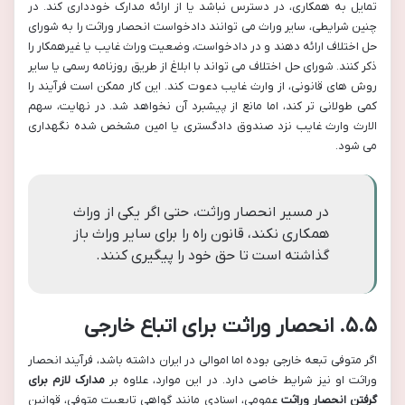
تمایل به همکاری، در دسترس نباشد یا از ارائه مدارک خودداری کند. در
چنین شرایطی، سایر وراث می توانند دادخواست انحصار وراثت را به شورای
حل اختلاف ارائه دهند و در دادخواست، وضعیت وراث غایب یا غیرهمکار را
ذکر کنند. شورای حل اختلاف می تواند با ابلاغ از طریق روزنامه رسمی یا سایر
روش های قانونی، از وارث غایب دعوت کند. این کار ممکن است فرآیند را
کمی طولانی تر کند، اما مانع از پیشبرد آن نخواهد شد. در نهایت، سهم
الارث وارث غایب نزد صندوق دادگستری یا امین مشخص شده نگهداری
می شود.
در مسیر انحصار وراثت، حتی اگر یکی از وراث
همکاری نکند، قانون راه را برای سایر وراث باز
گذاشته است تا حق خود را پیگیری کنند.
۵.۵. انحصار وراثت برای اتباع خارجی
اگر متوفی تبعه خارجی بوده اما اموالی در ایران داشته باشد، فرآیند انحصار
وراثت او نیز شرایط خاصی دارد. در این موارد، علاوه بر
مدارک لازم برای
گرفتن انحصار وراثت
عمومی، اسنادی مانند گواهی تابعیت متوفی، قوانین