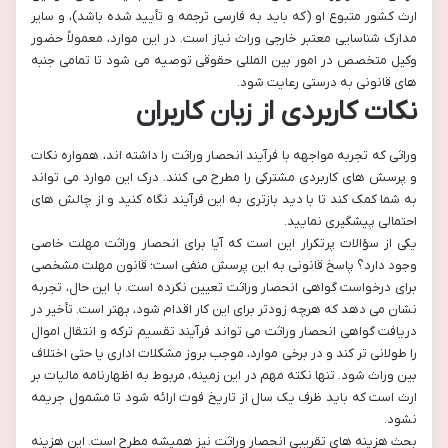
ارث کشور متبوع او (که باید به فارسی ترجمه و تأیید شده باشد)، و سایر
مدارک شناسایی معتبر خارجی وراث نیاز است. در این موارد، معمولاً حضور
وکیل متخصص در امور بین المللی حقوقی توصیه می شود تا تمامی جنبه
های قانونی به درستی رعایت شود.
نکات کاربردی از زبان کاربران
وراثی که تجربه مواجهه با فرآیند انحصار وراثت را داشته اند، همواره نکات
و پرسش های کاربردی مشترکی را مطرح می کنند. درک این موارد می تواند
به شما کمک کند تا با دید بازتری به این فرآیند نگاه کنید و از چالش های
احتمالی پیشگیری نمایید.
یکی از سؤالات پرتکرار این است که آیا برای انحصار وراثت مهلت خاصی
وجود دارد؟ پاسخ قانونی به این پرسش منفی است؛ قانون مهلت مشخصی
برای درخواست گواهی انحصار وراثت تعیین نکرده است. با این حال، تجربه
نشان می دهد که هرچه زودتر برای این کار اقدام شود، بهتر است. تأخیر در
دریافت گواهی انحصار وراثت می تواند فرآیند تقسیم ترکه و انتقال اموال
را طولانی تر کند و در برخی موارد، موجب بروز مشکلات اداری یا حتی اختلاف
بین وراث شود. تنها نکته مهم در این زمینه، مربوط به اظهارنامه مالیات بر
ارث است که باید ظرف یک سال از تاریخ فوت ارائه شود تا مشمول جریمه
نشود.
بحث هزینه های تقریبی انحصار وراثت نیز همیشه مطرح است. این هزینه