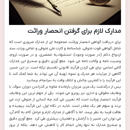
مدارک لازم برای گرفتن انحصار وراثت
برای دریافت گواهی انحصار وراثت، مجموعه ای از مدارک ضروری است که
شامل گواهی فوت متوفی، شناسنامه و کارت ملی متوفی و تمامی وراث، سند
ازدواج دائم (در صورت وجود)، استشهادیه محضری، و در صورت لزوم،
وصیت نامه و وکالت نامه می شود. جمع آوری دقیق و صحیح این مدارک،
گامی اساسی برای طی کردن فرآیند قانونی تقسیم ترکه است. در این مسیر،
آگاهی از جزئیات هر مدرک و نحوه تهیه آن می تواند به شما کمک کند تا
این فرآیند را با کمترین چالش و اتلاف وقت به سرانجام برسانید.
پس از درگذشت یک عزیز، عزیزان بازمانده علاوه بر گذراندن دوران سوگ، با
وظایف حقوقی و اداری نیز روبرو می شوند. یکی از مهم ترین این وظایف،
فرآیند انحصار وراثت است که تعیین می کند چه کسانی از متوفی ارث می
برند و سهم هر یک چقدر است. شاید در نگاه اول، این فرآیند پیچیده و
طاقت فرسا به نظر برسد، اما با آگاهی از مدارک لازم و مراحل گام به گام آن،
می توان این مسیر را با آرامش و اطمینان بیشتری طی کرد. جمع آوری دقیق
و صحیح مدارک نه تنها زمان انجام کار را کاهش می دهد، بلکه از بروز