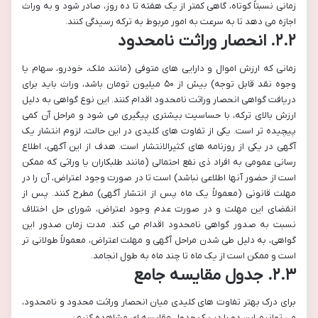
زمانی نسبتاً کوتاه، گاهی کمتر از یک هفته تا ده روز، صادر شود و به وراث
اجازه می دهد تا به سرعت به امور مربوط به ترکه رسیدگی کنند.
۲.۲. انحصار وراثت نامحدود
زمانی که ارزش اموال و دارایی های متوفی (مانند ملک، خودرو، سهام یا
وجوه نقد قابل توجه) بیش از ۵۰ میلیون تومان باشد، وراث باید برای
دریافت گواهی انحصار وراثت نامحدود اقدام کنند. این نوع گواهی به دلیل
ارزش بالای ترکه، با حساسیت بیشتری پیگیری می شود و مراحل آن کمی
پیچیده تر است. یکی از تفاوت های کلیدی در این حالت، لزوم انتشار یک
آگهی در یکی از روزنامه های کثیرالانتشار است. هدف از این آگهی، اطلاع
رسانی عمومی به افراد ذی نفع احتمالی (مانند طلبکاران یا وراثی که ممکن
است از حضور آنها اطلاعی نباشد) است تا در صورت وجود اعتراض، آن را در
مهلت قانونی (معمولاً یک ماه پس از انتشار آگهی) مطرح کنند. پس از
انقضای این مهلت و در صورت عدم وجود اعتراض، شورای حل اختلاف
نسبت به صدور گواهی نامحدود اقدام می کند. مدت زمان صدور این
گواهی، به دلیل طی شدن مراحل آگهی و مهلت اعتراض، معمولاً طولانی تر
است و ممکن است از یک ماه تا چند ماه به طول انجامد.
۲.۳. جدول مقایسه جامع
برای درک بهتر تفاوت های کلیدی میان انحصار وراثت محدود و نامحدود،
می توانیم این دو را در یک جدول مقایسه ای مشاهده کنیم: