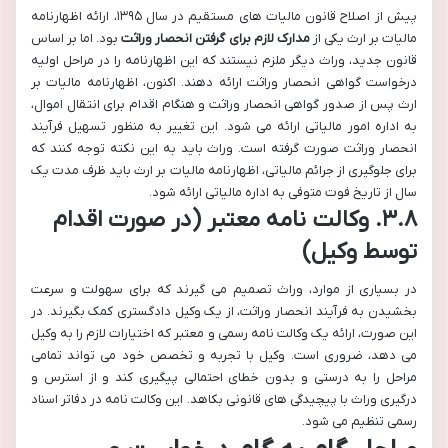
پیش از اصلاح قانون مالیات های مستقیم در سال ۱۳۹۵، ارائه اظهارنامه
مالیات بر ارث یکی از
مدارک لازم برای گرفتن انحصار وراثت
بود. اما بر اساس
قانون جدید، وراث دیگر ملزم نیستند که این اظهارنامه را در مراحل اولیه
درخواست گواهی انحصار وراثت ارائه دهند. اکنون، اظهارنامه مالیات بر
ارث پس از صدور گواهی انحصار وراثت و هنگام اقدام برای انتقال اموال،
به اداره امور مالیاتی ارائه می شود. این تغییر به منظور تسهیل فرآیند
انحصار وراثت صورت گرفته است. وراث باید به این نکته توجه کنند که
برای جلوگیری از جرائم مالیاتی، اظهارنامه مالیات بر ارث باید ظرف مدت یک
سال از تاریخ فوت متوفی به اداره مالیاتی ارائه شود.
۳.۸. وکالت نامه معتبر (در صورت اقدام
توسط وکیل)
در بسیاری از موارد، وراث تصمیم می گیرند که برای سهولت و سرعت
بخشیدن به فرآیند انحصار وراثت، از یک وکیل دادگستری کمک بگیرند. در
این صورت، ارائه یک وکالت نامه رسمی و معتبر که اختیارات لازم را به وکیل
می دهد، ضروری است. وکیل با تجربه و تخصص خود می تواند تمامی
مراحل را به درستی و بدون خطای احتمالی پیگیری کند و از استرس و
درگیری وراث با پیچیدگی های قانونی بکاهد. این وکالت نامه در دفاتر اسناد
رسمی تنظیم می شود.