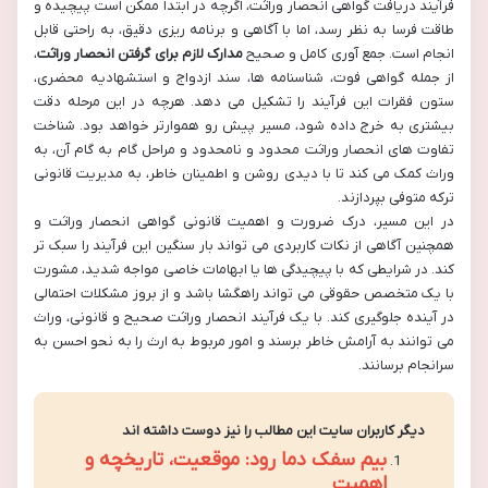
فرآیند دریافت گواهی انحصار وراثت، اگرچه در ابتدا ممکن است پیچیده و
طاقت فرسا به نظر رسد، اما با آگاهی و برنامه ریزی دقیق، به راحتی قابل
انجام است. جمع آوری کامل و صحیح
مدارک لازم برای گرفتن انحصار وراثت
،
از جمله گواهی فوت، شناسنامه ها، سند ازدواج و استشهادیه محضری،
ستون فقرات این فرآیند را تشکیل می دهد. هرچه در این مرحله دقت
بیشتری به خرج داده شود، مسیر پیش رو هموارتر خواهد بود. شناخت
تفاوت های انحصار وراثت محدود و نامحدود و مراحل گام به گام آن، به
وراث کمک می کند تا با دیدی روشن و اطمینان خاطر، به مدیریت قانونی
ترکه متوفی بپردازند.
در این مسیر، درک ضرورت و اهمیت قانونی گواهی انحصار وراثت و
همچنین آگاهی از نکات کاربردی می تواند بار سنگین این فرآیند را سبک تر
کند. در شرایطی که با پیچیدگی ها یا ابهامات خاصی مواجه شدید، مشورت
با یک متخصص حقوقی می تواند راهگشا باشد و از بروز مشکلات احتمالی
در آینده جلوگیری کند. با یک فرآیند انحصار وراثت صحیح و قانونی، وراث
می توانند به آرامش خاطر برسند و امور مربوط به ارث را به نحو احسن به
سرانجام برسانند.
دیگر کاربران سایت این مطالب را نیز دوست داشته اند
بیم سفک دما رود: موقعیت، تاریخچه و
اهمیت