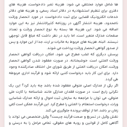
ها شامل موارد مختلفی می شود: هزینه تمبر دادخواست، هزینه های
دفتری برای تنظیم استشهادیه در دفاتر اسناد رسمی، و هزینه های دفاتر
خدمات الکترونیک قضایی برای ثبت دادخواست. در مورد انحصار وراثت
نامحدود، هزینه انتشار آگهی در روزنامه کثیرالانتشار نیز به این موارد
اضافه می شود. این هزینه ها بسته به نوع انحصار وراثت و تعداد
صفحات مدارک متغیر است، اما باید در نظر داشت که مبلغ قابل توجهی
نیستند. البته، هزینه های مربوط به مالیات بر ارث، جدا از این موارد و پس
از صدور گواهی انحصار وراثت پرداخت می شوند.
پرسش دیگری که اغلب مطرح می شود، امکان دریافت گواهی انحصار
وراثت المثنی است. خوشبختانه، در صورت مفقود شدن گواهی انحصار
وراثت، امکان دریافت المثنی از طریق شورای حل اختلاف صادرکننده وجود
دارد. برای این کار باید درخواست کتبی ارائه شود و فرآیند اداری مربوطه
طی گردد.
اگر یکی از مدارک اصلی متوفی مفقود شده باشد چه باید کرد؟ این یک
نگرانی رایج است. در صورت فقدان مدارکی مانند شناسنامه یا کارت ملی
متوفی، می توان با مراجعه به سازمان ثبت احوال و ارائه مدارک شناسایی
وراث، درخواست استعلام یا المثنی را مطرح کرد. این فرآیند ممکن است کمی
زمان بر باشد، اما از توقف پرونده جلوگیری می کند.
نقش وکیل در تسریع و صحت فرآیند چیست؟ وکیل متخصص می تواند با
آگاهی کامل از قوانین و رویه های حقوقی، تمامی مراحل را به درستی و