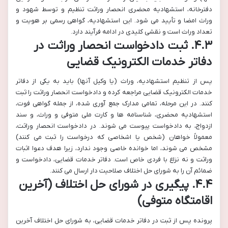
دفترخانه، استشهادیه محضری انحصار وراثت تنظیم و توسط شهود و
وراث امضا و تأیید می شود. این استشهادیه، گواهی رسمی بر هویت و
تعداد وراث است و نقشی کلیدی در ادامه فرآیند دارد.
۴.۳. ثبت دادخواست انحصار وراثت در
دفاتر خدمات الکترونیک قضایی
پس از تنظیم استشهادیه، وراث (یا وکیل آنها) باید به یکی از دفاتر
خدمات الکترونیک قضایی مراجعه کرده و دادخواست انحصار وراثت را ثبت
کنند. در این مرحله، تمامی مدارک جمع آوری شده، از جمله گواهی فوت،
استشهادیه محضری، شناسنامه ها و کارت ملی متوفی و وراث، و سند
ازدواج، به دادخواست پیوست می شوند. در دادخواست انحصار وراثت،
معمولاً خواهان (شخص یا اشخاصی که درخواست را ثبت می کنند)
مشخص می شوند، اما خوانده خاصی وجود ندارد، زیرا هدف دعوا اثبات
وراثت و نه نزاع با فردی خاص است. دفاتر خدمات قضایی، دادخواست و
ضمائم آن را به شورای حل اختلاف صلاحیت دار ارسال می کنند.
۴.۴. پیگیری در شورای حل اختلاف (آخرین
اقامتگاه متوفی)
پرونده پس از ثبت در دفاتر خدمات قضایی، به شورای حل اختلاف آخرین