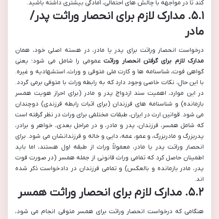
کند تا در مواجهه با چالش های احتمالی، آمادگی بیشتری داشته باشید.
۵.۱. مدارک لازم برای انحصار وراثت پدر/
مادر
درخواست انحصار وراثت برای پدر یا مادر، در هسته اصلی خود، همان
مدارک لازم برای گرفتن انحصار وراثت
عمومی را شامل می شود؛ یعنی
گواهی فوت، شناسنامه ها و کارت ملی متوفی و وراث، استشهادیه و غیره.
با این حال، نکات خاصی وجود دارد که به رابطه وراث با متوفی برمی گردد.
در این موارد، اهمیت سند ازدواج پدر و مادر (برای احراز هویت همسر
بازمانده) و شناسنامه های فرزندان (برای اثبات رابطه فرزندی) دوچندان
می شود. قوانین ارث در ایران، طبقات مختلفی برای وراث در نظر گرفته است
که شامل همسر، فرزندان، پدر و مادر، و در مراحل بعدی، خواهر و برادر،
پدربزرگ و مادربزرگ، و عمو، عمه، دایی و خاله و فرزندانشان می شود. برای
انحصار وراثت پدر یا مادر، معمولاً وراث از طبقه اول هستند، اما باید
اطمینان حاصل کرد که تمامی وراث قانونی از جمله همسر (در صورت فوت
پدر، مادر بازمانده و بالعکس) و تمامی فرزندان در دادخواست ذکر شده
اند.
۵.۲. مدارک لازم برای انحصار وراثت همسر
هنگامی که درخواست انحصار وراثت برای همسر متوفی انجام می شود،