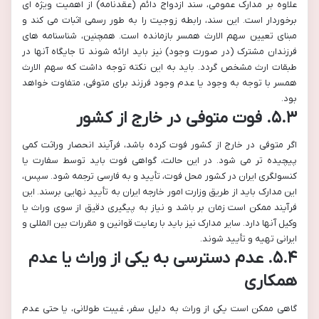
علاوه بر مدارک عمومی، سند ازدواج دائم (عقدنامه) از اهمیت ویژه ای
برخوردار است. این سند، رابطه زوجیت را به طور رسمی اثبات می کند و
مبنای تعیین سهم الارث همسر بازمانده است. همچنین، شناسنامه های
فرزندان مشترک (در صورت وجود) نیز باید ارائه شوند تا جایگاه آنها در
طبقات ارث مشخص گردد. باید به این نکته توجه داشت که سهم الارث
همسر با توجه به وجود یا عدم وجود فرزند برای متوفی، متفاوت خواهد
بود.
۵.۳. فوت متوفی در خارج از کشور
اگر متوفی در خارج از کشور فوت کرده باشد، فرآیند انحصار وراثت کمی
پیچیده تر می شود. در این حالت، گواهی فوت باید توسط سفارت یا
کنسولگری ایران در کشور محل فوت، تأیید و به فارسی ترجمه شود. سپس،
این مدارک باید از طریق وزارت امور خارجه ایران به تأیید نهایی برسند. این
فرآیند ممکن است زمان بر باشد و نیاز به پیگیری دقیق از سوی وراث یا
وکیل آنها دارد. سایر مدارک نیز باید با رعایت قوانین و مقررات بین المللی و
ایرانی تهیه و تأیید شوند.
۵.۴. عدم دسترسی به یکی از وراث یا عدم
همکاری
گاهی ممکن است یکی از وراث به دلیل سفر، غیبت طولانی، یا حتی عدم