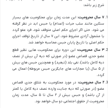
شرح زیر باشد:
۷ سال محرومیت:
این مدت زمان برای محکومیت های بسیار
سنگین مانند
سلب حیات (اعدام)
یا
حبس ابد
در نظر گرفته
می شود. حتی اگر اجرای حکم اصلی متوقف شود، فرد عفو گردد
یا مشمول آزادی مشروط شود، این ۷ سال از تاریخ توقف اجرای
حکم اصلی یا تاریخ پایان حبس محاسبه خواهد شد.
۳ سال محرومیت:
این دوره برای محکومیت هایی نظیر
قطع
عضو حدی
،
قصاص عضو
(در صورتی که دیه آن بیش از نصف
دیه کامل باشد)،
نفی بلد (تبعید)
و همچنین حبس های
بیش
از ۵ سال
(یا مجازات های جایگزین حبس مربوطه) اعمال می
گردد.
۲ سال محرومیت:
در مورد محکومیت به
شلاق حدی
،
قصاص
عضو
(در صورتی که دیه جنایت وارده نصف دیه کامل یا کمتر
از آن باشد) و
حبس بیش از ۲ سال تا ۵ سال
،
مدت زمان
محرومیت از حقوق اجتماعی
دو سال خواهد بود.