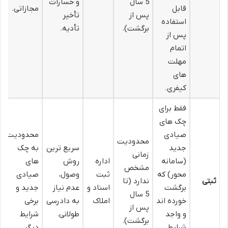
5 سال
و خسارات
قابل
مجازاتی.
پس از
تأخیر
استفاده
برگشت).
تأدیه.
پس از
اتمام
مهلت
های
کیفری.
فقط برای
چک های
صیادی
محدودیت
محدودیت
جدید
سریع ترین
به چک
زمانی
(سامانه
اداره
روش
های
مشخص
محور) که
ثبت
وصول،
صیادی
ثبتی
ندارد (تا
برگشت
اسناد و
عدم نیاز
جدید و
5 سال
خورده اند
املاک
به دادرسی
برخی
پس از
و واجد
طولانی.
شرایط
برگشت).
شرایط
دیگر.