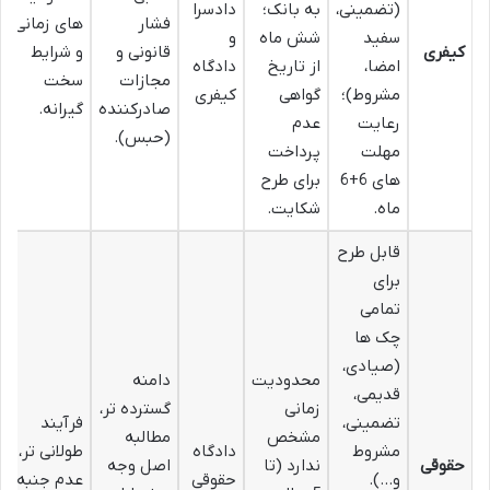
(تضمینی،
به بانک؛
دادسرا
فشار
های زمانی
سفید
شش ماه
و
کیفری
قانونی و
و شرایط
امضا،
از تاریخ
دادگاه
مجازات
سخت
مشروط)؛
گواهی
کیفری
صادرکننده
گیرانه.
رعایت
عدم
(حبس).
مهلت
پرداخت
های 6+6
برای طرح
ماه.
شکایت.
قابل طرح
برای
تمامی
چک ها
(صیادی،
محدودیت
دامنه
قدیمی،
زمانی
گسترده تر،
تضمینی،
فرآیند
مشخص
مطالبه
مشروط
دادگاه
طولانی تر،
حقوقی
ندارد (تا
اصل وجه
و…).
حقوقی
عدم جنبه