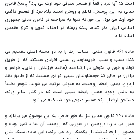
است که آیا مرد واقعاً از همسر متوفی خود ارث می برد؟ پاسخ قانون
مدنی به این پرسش، قاطع و روشن است:
بله، مرد از همسر دائمی
خود ارث می برد.
این حق نه تنها به صراحت در قانون مدنی جمهوری
اسلامی ایران ذکر شده، بلکه ریشه در احکام فقهی و شرع مقدس
اسلام دارد.
ماده ۸۶۱ قانون مدنی، اسباب ارث را به دو دسته اصلی تقسیم می
کند: نسب و سبب. خویشاوندان نسبی افرادی هستند که از طریق
تولد و خون با متوفی در ارتباطند (مانند فرزندان، والدین، خواهر و
برادر)، در حالی که خویشاوندان سببی افرادی هستند که از طریق عقد
ازدواج، یعنی رابطه زوجیت، به متوفی مرتبط می شوند. شوهر دقیقاً
به دلیل وجود همین رابطه سببی است که در کنار سایر ورثه،
مستحق ارث از ترکه همسر متوفی خود شناخته می شود.
ماده ۹۴۰ قانون مدنی نیز به طور خاص به این موضوع می پردازد و
مقرر می دارد: «زوجین در صورتی که زوجیت آن ها دائمی بوده و
ممنوع از ارث نباشند، از یکدیگر ارث می برند.» این ماده، سنگ بنای