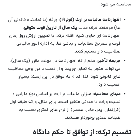
محاسبه می شود.
اظهارنامه مالیات بر ارث (فرم ۱۹):
ورثه (یا نماینده قانونی آن
ها) موظفند ظرف مدت
یک سال از تاریخ فوت متوفی
،
اظهارنامه ای حاوی کلیه اقلام ترکه، با تعیین ارزش روز زمان
فوت و تصریح مطالبات و بدهی ها، به اداره امور مالیاتی
صلاحیت دار تسلیم کنند.
جریمه تأخیر:
عدم ارائه اظهارنامه در مهلت مقرر (یک سال)،
می تواند منجر به تعلق جریمه و از دست دادن برخی معافیت
های قانونی شود. لذا اقدام به موقع در این زمینه بسیار
اهمیت دارد.
مبنای محاسبه:
میزان مالیات بر ارث بر اساس نوع دارایی و
نسبت وراث با متوفی متغیر است. برای مثال، ورثه طبقه اول
(فرزندان، پدر، مادر، همسر) از نرخ های کمتری نسبت به
طبقات بعدی برخوردار هستند.
تقسیم ترکه: از توافق تا حکم دادگاه