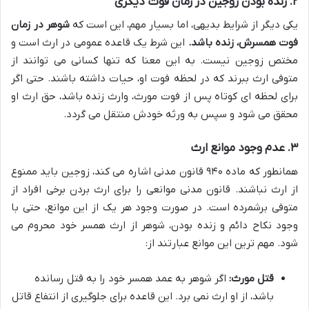
۲. زنده بودن زوجین در زمان فوت دیگری
یکی دیگر از شرایط بدیهی، اما بسیار مهم، این است که
شوهر در زمان
فوت همسرش، زنده باشد.
این شرط یک قاعده عمومی در ارث است و
مختص زوجین نیست. به این معنا که تنها کسانی می توانند از
متوفی ارث ببرند که در لحظه فوت او، حیات داشته باشند. حتی اگر
برای لحظه ای کوتاه پس از فوت مورث، وارث زنده باشد، حق ارث او
محقق می شود و سپس به ورثه خودش منتقل می گردد.
۳. عدم وجود موانع ارث
همانطور که ماده ۹۴۰ قانون مدنی اشاره می کند، زوجین باید ممنوع
از ارث نباشند. قانون مدنی موانعی را برای ارث بردن برخی افراد از
متوفی برشمرده است. در صورت وجود هر یک از این موانع، حتی با
وجود نکاح دائم و زنده بودن، شوهر از ارث همسر خود محروم می
شود. مهم ترین این موانع عبارتند از:
قتل مورث:
اگر شوهر به عمد همسر خود را به قتل رسانده
باشد، از او ارث نمی برد. این قاعده برای جلوگیری از انتفاع قاتل