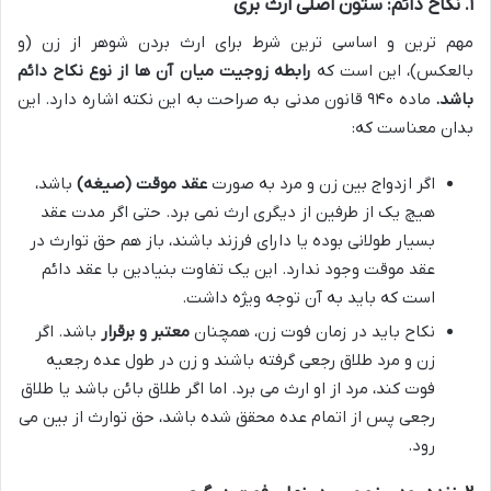
۱. نکاح دائم: ستون اصلی ارث بری
مهم ترین و اساسی ترین شرط برای ارث بردن شوهر از زن (و
بالعکس)، این است که
رابطه زوجیت میان آن ها از نوع نکاح دائم
باشد.
ماده ۹۴۰ قانون مدنی به صراحت به این نکته اشاره دارد. این
بدان معناست که:
اگر ازدواج بین زن و مرد به صورت
عقد موقت (صیغه)
باشد،
هیچ یک از طرفین از دیگری ارث نمی برد. حتی اگر مدت عقد
بسیار طولانی بوده یا دارای فرزند باشند، باز هم حق توارث در
عقد موقت وجود ندارد. این یک تفاوت بنیادین با عقد دائم
است که باید به آن توجه ویژه داشت.
نکاح باید در زمان فوت زن، همچنان
معتبر و برقرار
باشد. اگر
زن و مرد طلاق رجعی گرفته باشند و زن در طول عده رجعیه
فوت کند، مرد از او ارث می برد. اما اگر طلاق بائن باشد یا طلاق
رجعی پس از اتمام عده محقق شده باشد، حق توارث از بین می
رود.