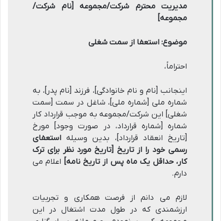
مدیریت محترم شرکت/مجموعه [نام شرکت/
مجموعه]
موضوع: استعفا از سمت شغلی
احتراماً،
اینجانب [نام و نام خانوادگی]، فرزند [نام پدر]، به
شماره ملی [شماره ملی]، شاغل در سمت [سمت
شغلی] این شرکت/مجموعه به موجب قرارداد کار
شماره [شماره قرارداد، در صورت وجود] مورخ
[تاریخ انعقاد قرارداد]، بدین وسیله
استعفای
رسمی خود را از تاریخ [تاریخ مورد نظر برای ترک
کار، حداقل یک ماه پس از تاریخ نامه]
اعلام می
دارم.
لازم می دانم از فرصت همکاری و تجربیات
ارزشمندی که در طول مدت اشتغال در این