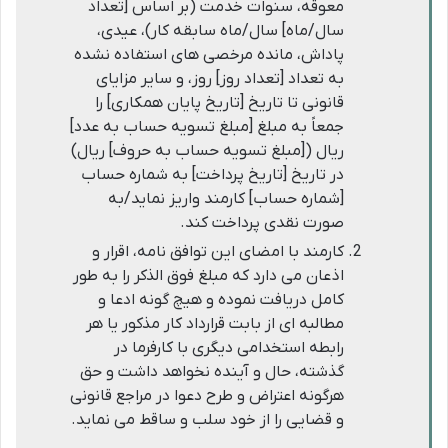
معوقه، سنوات خدمت (بر اساس [تعداد
سال/ماه] سال/ماه سابقه کار)، عیدی،
پاداش، مانده مرخصی های استفاده نشده
به تعداد [تعداد روز] روز، و سایر مزایای
قانونی تا تاریخ [تاریخ پایان همکاری] را
جمعاً به مبلغ [مبلغ تسویه حساب به عدد]
ریال ([مبلغ تسویه حساب به حروف] ریال)
در تاریخ [تاریخ پرداخت] به شماره حساب
[شماره حساب] کارمند واریز نماید/به
صورت نقدی پرداخت کند.
کارمند با امضای این توافق نامه، اقرار و
اذعان می دارد که مبلغ فوق الذکر را به طور
کامل دریافت نموده و هیچ گونه ادعا و
مطالبه ای از بابت قرارداد کار مذکور یا هر
رابطه استخدامی دیگری با کارفرما در
گذشته، حال و آینده نخواهد داشت و حق
هرگونه اعتراض و طرح دعوا در مراجع قانونی
و قضایی را از خود سلب و ساقط می نماید.