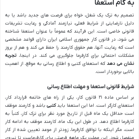
به گام استعفا
تصمیم به ترک یک شغل، خواه برای فرصت های جدید باشد یا به
دلیل نارضایتی از شرایط فعلی، نیازمند آمادگی و رعایت تشریفات
قانونی خاصی است. این فرآیند که عموماً با عنوان استعفا شناخته
می شود، در قانون کار جمهوری اسلامی ایران دارای قواعد مشخصی
است که رعایت آنها، هم حقوق کارمند را حفظ می کند و هم از بروز
مشکلات احتمالی برای کارفرما جلوگیری می کند. در اینجا،
تجربه
نشان می دهد
که استعفای کتبی و اطلاع رسانی به موقع، از اهمیت
بالایی برخوردار است.
شرایط قانونی استعفا و مهلت اطلاع رسانی
بر اساس ماده ۲۱ قانون کار، یکی از راه های خاتمه قرارداد کار،
استعفای کارگر است. اما این استعفا باید
کتبی
باشد و کارمند موظف
است حداقل یک ماه قبل از تاریخ مورد نظر برای ترک کار، کتباً به
کارفرما اطلاع دهد. در طول این یک ماه، کارمند موظف به ادامه کار
است، مگر اینکه با توافق کارفرما، زودتر از موعد تعیین شده از کار
منفصل شود. این مهلت یک ماهه فرصتی برای کارفرماست تا نیروی