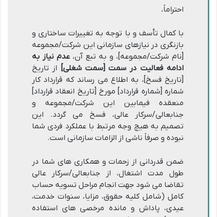
احتراماً،
با کمال تأسف و با توجه به تغییرات ساختاری و
بازنگری در نیازهای سازمانی این شرکت/مجموعه
[نام شرکت/مجموعه]، و به تبع آن،
عدم نیاز به
ادامه فعالیت در سمت [سمت شغلی]
از تاریخ
[تاریخ فسخ]، به اطلاع می رساند که قرارداد کار
شماره [شماره قرارداد] مورخ [تاریخ انعقاد قرارداد]
منعقده فیمابین این شرکت/مجموعه و
جنابعالی/سرکار عالی، فسخ می گردد. این
تصمیم به هیچ وجه مرتبط با عملکرد فردی شما
نبوده و صرفاً ناشی از الزامات سازمانی است.
ضمن قدردانی از زحمات و همکاری های شما در
طول مدت اشتغال، از جنابعالی/سرکار عالی
تقاضا می شود جهت انجام مراحل تسویه حساب
کامل (شامل کلیه حقوق، مزایا، سنوات خدمت،
عیدی، پاداش و مانده مرخصی های استفاده