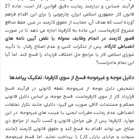
فرآیند حساس و نیازمند رعایت دقیق قوانین کار است. ماده 27
قانون کار جمهوری اسلامی ایران، چارچوبی را برای این اقدام فراهم
آورده است که هدف آن، حمایت از حقوق کارمند در عین حفظ منافع
مشروع کارفرماست. این ماده به کارفرما اجازه می دهد تا در صورت
قصور کارمند در انجام وظایف محوله یا نقض آیین نامه های
انضباطی کارگاه
، پس از تذکرات کتبی و عدم اصلاح رفتار، با تأیید
شورای اسلامی کار یا مراجع حل اختلاف، قرارداد را فسخ کند. اما آیا
این تمام ماجراست؟
دلایل موجه و غیرموجه فسخ از سوی کارفرما: تفکیک پیامدها
تشخیص دلیل موجه از غیرموجه، نقطه کانونی در فرآیند فسخ
قرارداد کار از سوی کارفرماست. فسخ موجه، بر اساس دلایل قانونی
محکم و مستندات کافی صورت می گیرد؛ دلایلی مانند تکرار تخلفات
انضباطی، عدم رعایت مقررات ایمنی، یا غیبت های غیرموجه. در این
موارد، کارفرما پس از طی مراحل قانونی و کسب تأیید از مراجع ذی
صلاح، می تواند اقدام به فسخ کند و حقوق قانونی کارمند (مانند
سنوات و مزایای پایان کار) را پرداخت نماید. اما فسخ غیرموجه،