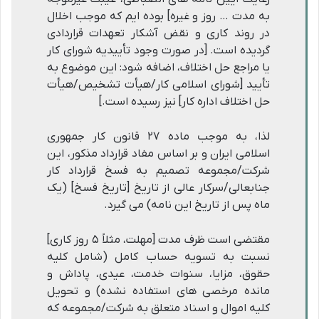
به مدت … روز و غیره] بوده ایم که موجب اخلال
در روند کاری و نقض آشکار تعهدات قراردادی
گردیده است. [در صورت وجود تأییدیه شورای کار
یا مراجع حل اختلاف، اضافه شود: این موضوع به
تأیید [شورای اسلامی کار/هیأت تشخیص/هیأت
حل اختلاف اداره کار] نیز رسیده است.]
لذا، به موجب ماده ۲۷ قانون کار جمهوری
اسلامی ایران و بر اساس مفاد قرارداد مذکور، این
شرکت/مجموعه تصمیم به فسخ قرارداد کار
جنابعالی/سرکار عالی از تاریخ [تاریخ فسخ] (یک
ماه پس از تاریخ این نامه) می گیرد.
مقتضی است ظرف مدت [مهلت، مثلاً ۵ روز کاری]
نسبت به تسویه حساب کامل (شامل کلیه
حقوق، مزایا، سنوات خدمت، عیدی، پاداش و
مانده مرخصی های استفاده نشده) و تحویل
کلیه اموال و اسناد متعلق به شرکت/مجموعه که