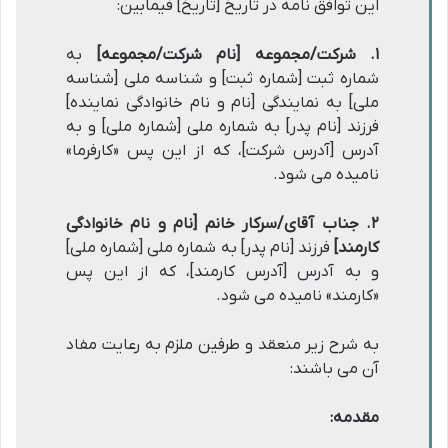
این توافق نامه در تاریخ [تاریخ] فیمابین:
۱. شرکت/مجموعه [نام شرکت/مجموعه]
به
شماره ثبت [شماره ثبت] و شناسه ملی [شناسه
ملی] به نمایندگی [نام و نام خانوادگی نماینده]
فرزند [نام پدر] به شماره ملی [شماره ملی] و به
آدرس [آدرس شرکت]، که از این پس «کارفرما»
نامیده می شود.
۲. جناب آقای/سرکار خانم [نام و نام خانوادگی
کارمند]
فرزند [نام پدر] به شماره ملی [شماره ملی]
و به آدرس [آدرس کارمند]، که از این پس
«کارمند» نامیده می شود.
به شرح زیر منعقد و طرفین ملزم به رعایت مفاد
آن می باشند:
مقدمه: