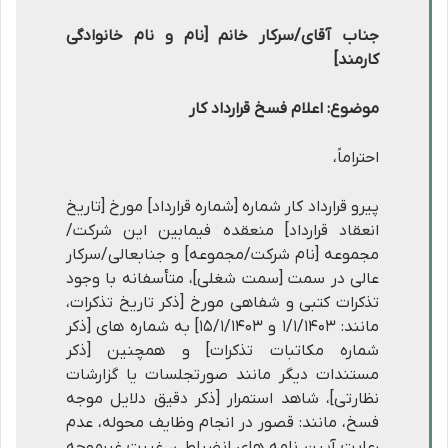
جناب آقای/سرکار خانم [نام و نام خانوادگی
کارمند]
موضوع: اعلام فسخ قرارداد کار
احتراماً،
پیرو قرارداد کار شماره [شماره قرارداد] مورخ [تاریخ
انعقاد قرارداد] منعقده فیمابین این شرکت/
مجموعه [نام شرکت/مجموعه] و جنابعالی/سرکار
عالی در سمت [سمت شغلی]، متأسفانه با وجود
تذکرات کتبی و شفاهی مورخ [ذکر تاریخ تذکرات،
مانند: ۱/۱/۱۴۰۳ و ۱۵/۱/۱۴۰۳] به شماره های [ذکر
شماره مکاتبات تذکرات] و همچنین [ذکر
مستندات دیگر مانند صورتجلسات یا گزارشات
نظارتی]، شاهد استمرار [ذکر دقیق دلایل موجه
فسخ، مانند: قصور در انجام وظایف محوله، عدم
رعایت آیین نامه های انضباطی، غیبت غیرموجه