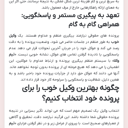
به سریع ترین و کم هزینه ترین شکل ممکن به نتیجه برسانند، حتی اگر این
به معنای ارائه راهکارهایی خارج از عرف معمول باشد.
تعهد به پیگیری مستمر و پاسخگویی:
همراهی گام به گام
پرونده های حقوقی نیازمند پیگیری منظم و مداوم هستند. یک
وکیل
خوب
به طور منظم در جلسات حاضر می شود، وضعیت پرونده را به دقت
رصد می کند و موکل خود را در جریان آخرین تحولات قرار می دهد. عدم
پاسخگویی یا نادیده گرفتن تماس های موکل، نشانه خوبی نیست. «
تیم
وکلا
» با سیستم منظم پیگیری پرونده و ارتباط مداوم با موکلین، این
اطمینان را می دهد که هیچ مرحله ای از پرونده بدون توجه نخواهد ماند.
آنها می دانند که موکل حق دارد از جزئیات پرونده خود باخبر باشد و به
همین دلیل، شفافیت و پاسخگویی را سرلوحه کار خود قرار داده اند.
چگونه بهترین
وکیل خوب
را برای
پرونده خود انتخاب کنیم؟
انتخاب وکیل یک تصمیم مهم است که می تواند تأثیر بسزایی در نتیجه
پرونده حقوقی شما داشته باشد. این فرآیند نیازمند دقت، تحقیق و آگاهی
از معیارهای صحیح است. با پیروی از مراحل زیر و در نظر گرفتن مزایای «
تیم