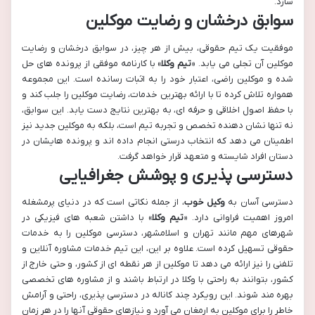
سازد.
سوابق درخشان و رضایت موکلین
موفقیت یک تیم حقوقی، بیش از هر چیز، در سوابق درخشان و رضایت
موکلین آن تجلی می یابد. «
تیم وکلا
» با کارنامه موفقی از پرونده های حل
شده و موکلین راضی، اعتبار خود را به اثبات رسانده است. این مجموعه
همواره تلاش کرده تا با ارائه بهترین خدمات، رضایت موکلین را جلب کند و
با حفظ اصول اخلاقی و حرفه ای، به بهترین نتایج دست یابد. این سوابق،
نه تنها نشان دهنده تخصص و تجربه تیم است، بلکه به موکلین جدید نیز
اطمینان می دهد که انتخاب درستی انجام داده اند و پرونده هایشان در
دستان افراد شایسته و متعهد قرار خواهد گرفت.
دسترسی پذیری و پوشش جغرافیایی
دسترسی آسان به
وکیل خوب
، از جمله نکاتی است که در دنیای پرمشغله
امروز اهمیت فراوانی دارد. «
تیم وکلا
» با داشتن شعبه های فیزیکی در
شهرهای مهم مانند تهران و اسلامشهر، دسترسی موکلین را به خدمات
حقوقی تسهیل کرده است. علاوه بر این، این تیم خدمات مشاوره آنلاین و
تلفنی را نیز ارائه می دهد تا موکلین از هر نقطه ای از کشور، و حتی خارج از
کشور، بتوانند به راحتی با وکلا در ارتباط باشند و از مشاوره های تخصصی
بهره مند شوند. این رویکرد چند کاناله در دسترسی پذیری، راحتی و آرامش
خاطر را برای موکلین به ارمغان می آورد و نیازهای حقوقی آنها را در هر زمان