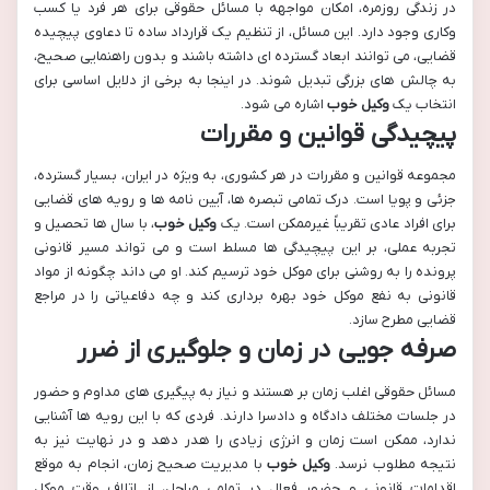
در زندگی روزمره، امکان مواجهه با مسائل حقوقی برای هر فرد یا کسب
وکاری وجود دارد. این مسائل، از تنظیم یک قرارداد ساده تا دعاوی پیچیده
قضایی، می توانند ابعاد گسترده ای داشته باشند و بدون راهنمایی صحیح،
به چالش های بزرگی تبدیل شوند. در اینجا به برخی از دلایل اساسی برای
انتخاب یک
وکیل خوب
اشاره می شود.
پیچیدگی قوانین و مقررات
مجموعه قوانین و مقررات در هر کشوری، به ویژه در ایران، بسیار گسترده،
جزئی و پویا است. درک تمامی تبصره ها، آیین نامه ها و رویه های قضایی
برای افراد عادی تقریباً غیرممکن است. یک
وکیل خوب
، با سال ها تحصیل و
تجربه عملی، بر این پیچیدگی ها مسلط است و می تواند مسیر قانونی
پرونده را به روشنی برای موکل خود ترسیم کند. او می داند چگونه از مواد
قانونی به نفع موکل خود بهره برداری کند و چه دفاعیاتی را در مراجع
قضایی مطرح سازد.
صرفه جویی در زمان و جلوگیری از ضرر
مسائل حقوقی اغلب زمان بر هستند و نیاز به پیگیری های مداوم و حضور
در جلسات مختلف دادگاه و دادسرا دارند. فردی که با این رویه ها آشنایی
ندارد، ممکن است زمان و انرژی زیادی را هدر دهد و در نهایت نیز به
نتیجه مطلوب نرسد.
وکیل خوب
با مدیریت صحیح زمان، انجام به موقع
اقدامات قانونی و حضور فعال در تمامی مراحل، از اتلاف وقت موکل