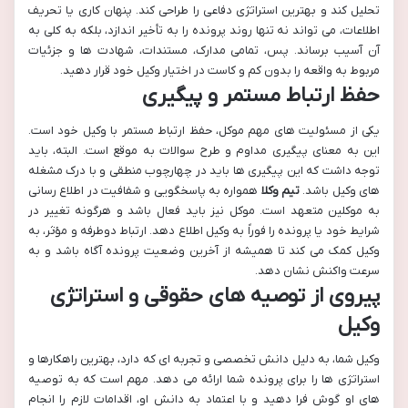
تحلیل کند و بهترین استراتژی دفاعی را طراحی کند. پنهان کاری یا تحریف
اطلاعات، می تواند نه تنها روند پرونده را به تأخیر اندازد، بلکه به کلی به
آن آسیب برساند. پس، تمامی مدارک، مستندات، شهادت ها و جزئیات
مربوط به واقعه را بدون کم و کاست در اختیار وکیل خود قرار دهید.
حفظ ارتباط مستمر و پیگیری
یکی از مسئولیت های مهم موکل، حفظ ارتباط مستمر با وکیل خود است.
این به معنای پیگیری مداوم و طرح سوالات به موقع است. البته، باید
توجه داشت که این پیگیری ها باید در چهارچوب منطقی و با درک مشغله
های وکیل باشد.
تیم وکلا
همواره به پاسخگویی و شفافیت در اطلاع رسانی
به موکلین متعهد است. موکل نیز باید فعال باشد و هرگونه تغییر در
شرایط خود یا پرونده را فوراً به وکیل اطلاع دهد. ارتباط دوطرفه و مؤثر، به
وکیل کمک می کند تا همیشه از آخرین وضعیت پرونده آگاه باشد و به
سرعت واکنش نشان دهد.
پیروی از توصیه های حقوقی و استراتژی
وکیل
وکیل شما، به دلیل دانش تخصصی و تجربه ای که دارد، بهترین راهکارها و
استراتژی ها را برای پرونده شما ارائه می دهد. مهم است که به توصیه
های او گوش فرا دهید و با اعتماد به دانش او، اقدامات لازم را انجام