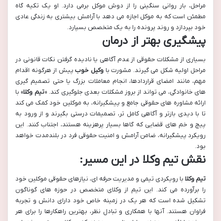
مراحل، بار روانی سنگینی را از دوش موکل برمی دارد. او یک تکیه گاه
مطمئن است که به موکل اجازه می دهد با آرامش بیشتری به زندگی عادی
خود بپردازد و روند پرونده را به یک متخصص بسپارد.
پیشگیری بهتر از درمان
بسیاری از مشکلات حقوقی از عدم آگاهی یا نادیده گرفتن نکات قانونی در
مراحل اولیه شکل می گیرند. مشورت با
وکیل خوب
پیش از هرگونه اقدام
مهم، مانند امضای قراردادها، انجام معاملات بزرگ یا حتی تصمیم گیری
های خانوادگی، می تواند از بروز مشکلات بعدی جلوگیری کند. «
تیم وکلا
» با
ارائه مشاوره های حقوقی جامع و پیشگیرانه، به موکلین خود کمک می کند
تا با دیدی بازتر و آگاهی کامل تر، تصمیمات درستی بگیرند و از ورود به
پیچ و خم های قضایی که گاها بسیار پرهزینه هستند، اجتناب کنند. این
رویکرد پیشگیرانه، ضامن آرامش و امنیت حقوقی فرد در بلندمدت خواهد
بود.
نقش
تیم وکلا
در این مسیر:
تیم وکلا
با رویکردی تیمی و مدیریت حرفه ای، نیازهای حقوقی موکلین خود
را برآورده می کند. این تیم از وکلای متخصص در حوزه های گوناگون
تشکیل شده است که هر یک در زمینه خاص خود دارای دانش و تجربه
فراوان هستند. آنها با همکاری و تبادل نظر، بهترین راهکارها را برای هر