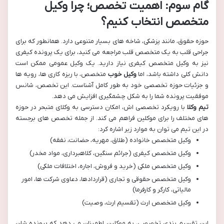
گام سوم: اهمیت تخصص؛ چرا وکیل
متخصص انتخاب کنیم؟
حوزه حقوق، مانند پزشکی، شاخه های بسیار متنوعی دارد. همانطور که برای
جراحی قلب به یک متخصص قلب مراجعه می کنید، برای یک پرونده کیفری
نیز به وکیل متخصص کیفری نیاز دارید. یک وکیل عمومی ممکن است
دانش کلی داشته باشد، اما
وکیل خوب
متخصص، با ریزه کاری ها، رویه ها
و جزئیات حوزه تخصصی خود به طور کامل آشناست. این تخصص، شانس
موفقیت پرونده شما را به شکل چشمگیری افزایش می دهد.
تیم وکلا
با رویکرد تخصصی اش، امکان دسترسی به وکلای متبحر در حوزه
های مختلف را برای موکلین فراهم می کند. از جمله تخصص های برجسته
در این تیم می توان به موارد زیر اشاره کرد:
وکیل متخصص خانواده (طلاق، مهریه، حضانت، نفقه)
وکیل متخصص کیفری (جرائم سنگین، کلاهبرداری، مواد مخدر)
وکیل متخصص ملکی (خرید و فروش، اجاره، اختلافات ملکی)
وکیل متخصص حقوقی و تجاری (قراردادها، دعاوی شرکت ها، امور
مالیاتی، کارگر و کارفرما)
وکیل متخصص ارث (تقسیم ارث، وصیت)
این تقسیم بندی تخصصی، به موکلین اطمینان می دهد که پرونده شان