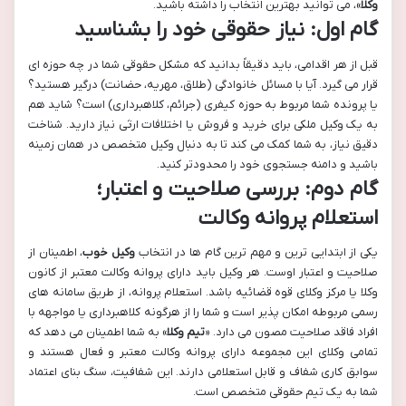
وکلا
»، می توانید بهترین انتخاب را داشته باشید.
گام اول: نیاز حقوقی خود را بشناسید
قبل از هر اقدامی، باید دقیقاً بدانید که مشکل حقوقی شما در چه حوزه ای
قرار می گیرد. آیا با مسائل خانوادگی (طلاق، مهریه، حضانت) درگیر هستید؟
یا پرونده شما مربوط به حوزه کیفری (جرائم، کلاهبرداری) است؟ شاید هم
به یک وکیل ملکی برای خرید و فروش یا اختلافات ارثی نیاز دارید. شناخت
دقیق نیاز، به شما کمک می کند تا به دنبال وکیل متخصص در همان زمینه
باشید و دامنه جستجوی خود را محدودتر کنید.
گام دوم: بررسی صلاحیت و اعتبار؛
استعلام پروانه وکالت
یکی از ابتدایی ترین و مهم ترین گام ها در انتخاب
وکیل خوب
، اطمینان از
صلاحیت و اعتبار اوست. هر وکیل باید دارای پروانه وکالت معتبر از کانون
وکلا یا مرکز وکلای قوه قضائیه باشد. استعلام پروانه، از طریق سامانه های
رسمی مربوطه امکان پذیر است و شما را از هرگونه کلاهبرداری یا مواجهه با
افراد فاقد صلاحیت مصون می دارد. «
تیم وکلا
» به شما اطمینان می دهد که
تمامی وکلای این مجموعه دارای پروانه وکالت معتبر و فعال هستند و
سوابق کاری شفاف و قابل استعلامی دارند. این شفافیت، سنگ بنای اعتماد
شما به یک تیم حقوقی متخصص است.