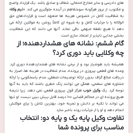
های دادرسی و سایر مخارج احتمالی، شفاف و صادق باشد. یک قرارداد واضح
و مکتوب، از بروز هرگونه سوءتفاهم در آینده جلوگیری می کند. «
تیم وکلا
»
به شفافیت کامل در خصوص هزینه ها متعهد است و قراردادهای حق
الوکاله را با جزئیات کامل و به شیوه ای کاملاً روشن به موکلین ارائه می
دهد تا هیچ نقطه مبهمی باقی نماند. آنها می دانند که این شفافیت،
بخشی جدایی ناپذیر از اعتماد سازی است.
گام ششم: نشانه های هشداردهنده؛ از
چه وکلایی باید دوری کرد؟
همیشه باید هوشیار بود و از برخی نشانه های هشداردهنده دوری کرد.
وعده های قطعی پیروزی در پرونده، عدم شفافیت در هزینه ها، اصرار به
دریافت مبالغ گزاف بدون ارائه توضیحات منطقی، عدم پاسخگویی یا ارائه
مشاوره های سطحی، همگی می توانند زنگ خطری باشند که باید به آنها
توجه کرد. یک
وکیل خوب
هرگز قول پیروزی قطعی نمی دهد، زیرا نتیجه
هیچ پرونده ای در محاکم قضایی ۱۰۰ درصد قابل پیش بینی نیست. او تنها
می تواند با تکیه بر دانش و تجربه خود، بهترین تلاش را برای موکلش
انجام دهد و او را از جزئیات روند باخبر سازد.
تفاوت وکیل پایه یک و پایه دو: انتخاب
مناسب برای پرونده شما