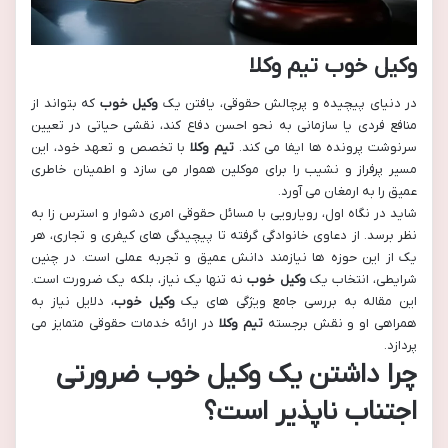
وکیل خوب تیم وکلا
در دنیای پیچیده و پرچالش حقوقی، یافتن یک
وکیل خوب
که بتواند از
منافع فردی یا سازمانی به نحو احسن دفاع کند، نقشی حیاتی در تعیین
سرنوشت پرونده ها ایفا می کند.
تیم وکلا
با تخصص و تعهد خود، این
مسیر پرفراز و نشیب را برای موکلین هموار می سازد و اطمینان خاطری
عمیق را به ارمغان می آورد.
شاید در نگاه اول، رویارویی با مسائل حقوقی امری دشوار و استرس زا به
نظر برسد. از دعاوی خانوادگی گرفته تا پیچیدگی های کیفری و تجاری، هر
یک از این حوزه ها نیازمند دانش عمیق و تجربه عملی است. در چنین
شرایطی، انتخاب یک
وکیل خوب
نه تنها یک نیاز، بلکه یک ضرورت است.
این مقاله به بررسی جامع ویژگی های یک
وکیل خوب
، دلایل نیاز به
همراهی او و نقش برجسته
تیم وکلا
در ارائه خدمات حقوقی متمایز می
پردازد.
چرا داشتن یک
وکیل خوب
ضرورتی
اجتناب ناپذیر است؟