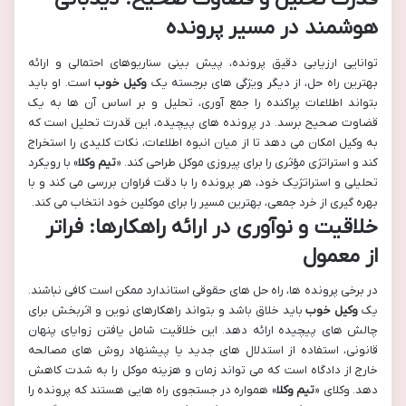
هوشمند در مسیر پرونده
توانایی ارزیابی دقیق پرونده، پیش بینی سناریوهای احتمالی و ارائه
بهترین راه حل، از دیگر ویژگی های برجسته یک
وکیل خوب
است. او باید
بتواند اطلاعات پراکنده را جمع آوری، تحلیل و بر اساس آن ها به یک
قضاوت صحیح برسد. در پرونده های پیچیده، این قدرت تحلیل است که
به وکیل امکان می دهد تا از میان انبوه اطلاعات، نکات کلیدی را استخراج
کند و استراتژی مؤثری را برای پیروزی موکل طراحی کند. «
تیم وکلا
» با رویکرد
تحلیلی و استراتژیک خود، هر پرونده را با دقت فراوان بررسی می کند و با
بهره گیری از خرد جمعی، بهترین مسیر را برای موکلین خود انتخاب می کند.
خلاقیت و نوآوری در ارائه راهکارها: فراتر
از معمول
در برخی پرونده ها، راه حل های حقوقی استاندارد ممکن است کافی نباشند.
یک
وکیل خوب
باید خلاق باشد و بتواند راهکارهای نوین و اثربخش برای
چالش های پیچیده ارائه دهد. این خلاقیت شامل یافتن زوایای پنهان
قانونی، استفاده از استدلال های جدید یا پیشنهاد روش های مصالحه
خارج از دادگاه است که می تواند زمان و هزینه موکل را به شدت کاهش
دهد. وکلای «
تیم وکلا
» همواره در جستجوی راه هایی هستند که پرونده را