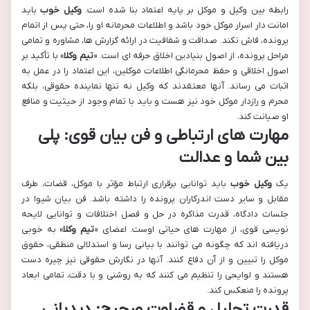
رابطه بین وکیل و موکل بر پایه اعتماد بنا شده است.
وکیل خوب
باید
امانت دار اسرار موکل خود باشد و اطلاعات محرمانه او را، حتی پس از اتمام
پرونده، فاش نکند. صداقت و شفافیت در ارائه گزارش ها، مشاوره و تمامی
مراحل پرونده، از اصول بنیادین اخلاق حرفه ای است. «
تیم وکلا
» با تأکید بر
اصول اخلاقی و حفظ محرمانگی اطلاعات موکلین، این اعتماد را در عمل به
اثبات می رساند. آنها معتقدند که وکیل نه تنها نماینده حقوقی، بلکه
محرم و رازدار موکل خود نیز هست و باید با تمام وجود از حیثیت و منافع
او صیانت کند.
مهارت های ارتباطی و فن بیان قوی: پلی
بین شما و عدالت
یک
وکیل خوب
باید توانایی برقراری ارتباط مؤثر با موکل، قضات، طرف
مقابل و سایر دست اندرکاران پرونده را داشته باشد. فن بیان شیوا در
جلسات دادگاه، قدرت مذاکره در حل و فصل اختلافات و توانایی لایحه
نویسی قوی، از مهارت های حیاتی اوست. اعضای «
تیم وکلا
» به خوبی
دریافته اند که چگونه می توانند با بیانی رسا و استدلالی منطقی، حقوق
موکل را تبیین و از آن دفاع کنند. آنها در نگارش حقوقی نیز چیره دست
هستند و لوایحی را تنظیم می کنند که به روشنی و با دقت، تمامی ابعاد
پرونده را منعکس کند.
قدرت تحلیل و قضاوت صحیح: دیدبانی