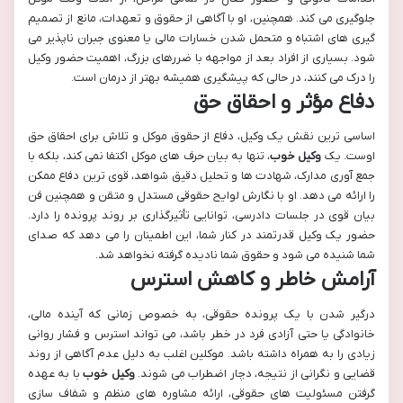
جلوگیری می کند. همچنین، او با آگاهی از حقوق و تعهدات، مانع از تصمیم
گیری های اشتباه و متحمل شدن خسارات مالی یا معنوی جبران ناپذیر می
شود. بسیاری از افراد بعد از مواجهه با ضررهای بزرگ، اهمیت حضور وکیل
را درک می کنند، در حالی که پیشگیری همیشه بهتر از درمان است.
دفاع مؤثر و احقاق حق
اساسی ترین نقش یک وکیل، دفاع از حقوق موکل و تلاش برای احقاق حق
اوست. یک
وکیل خوب
، تنها به بیان حرف های موکل اکتفا نمی کند، بلکه با
جمع آوری مدارک، شهادت ها و تحلیل دقیق شواهد، قوی ترین دفاع ممکن
را ارائه می دهد. او با نگارش لوایح حقوقی مستدل و متقن و همچنین فن
بیان قوی در جلسات دادرسی، توانایی تأثیرگذاری بر روند پرونده را دارد.
حضور یک وکیل قدرتمند در کنار شما، این اطمینان را می دهد که صدای
شما شنیده می شود و حقوق شما نادیده گرفته نخواهد شد.
آرامش خاطر و کاهش استرس
درگیر شدن با یک پرونده حقوقی، به خصوص زمانی که آینده مالی،
خانوادگی یا حتی آزادی فرد در خطر باشد، می تواند استرس و فشار روانی
زیادی را به همراه داشته باشد. موکلین اغلب به دلیل عدم آگاهی از روند
قضایی و نگرانی از نتیجه، دچار اضطراب می شوند.
وکیل خوب
با به عهده
گرفتن مسئولیت های حقوقی، ارائه مشاوره های منظم و شفاف سازی