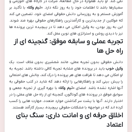
نمی کند. او باید همواره در حال مطالعه، شرکت در کارگاه های آموزشی و
سمینارها باشد تا اطلاعات خود را به روز نگه دارد. «
تیم وکلا
» با تأکید بر
آموزش مستمر و به روزرسانی دانش حقوقی اعضای خود، تضمین می کند
که موکلین از جدیدترین و کارآمدترین راهکارهای حقوقی بهره مند شوند.
این به روز بودن، به وکیل امکان می دهد تا در پیچیده ترین پرونده ها
نیز با دیدی روشن و استراتژی های نوین عمل کند.
تجربه عملی و سابقه موفق: گنجینه ای از
راه حل ها
دانش حقوقی بدون تجربه عملی، مانند شمشیری بدون غلاف است. یک
وکیل خوب
باید در پرونده های مشابه تجربه کافی داشته باشد. تجربه به
او امکان می دهد تا ظرافت های هر پرونده را درک کند، چالش های احتمالی
را پیش بینی کند و راهکارهایی را ارائه دهد که شاید در کتب حقوقی به
آنها اشاره نشده باشد. اعضای «
تیم وکلا
» با بهره گیری از تجربه جمعی و
سوابق موفق در پرونده های گوناگون، گنجینه ای از راه حل های عملی را در
اختیار دارند. آنها با پشت سر گذاشتن موارد متعدد، مهارت هایی را کسب
کرده اند که در مواجهه با مشکلات حقوقی پیچیده، بسیار کارآمد هستند.
اخلاق حرفه ای و امانت داری: سنگ بنای
اعتماد