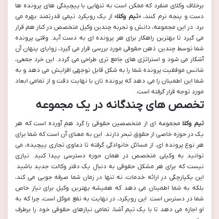
برخلاف وکلای منفرد که ممکن است به تنهایی با پیچیدگی های پرونده ها
دست و پنجه نرم کنند، «
تیم وکلا
» از یک رویکرد تیمی قدرتمند بهره می
برد. در این مجموعه، دانش و تجربه چندین وکیل متخصص در کنار هم قرار
می گیرد تا بهترین راهکار برای هر پرونده ای به دست آید. وقتی پرونده
شما توسط چندین ذهن حقوقی مورد بررسی قرار می گیرد، زوایای پنهان آن
آشکار می شود و استراتژی های جامع تری طراحی می گردد. این خرد جمعی،
شانس موفقیت پرونده شما را به شکل قابل توجهی افزایش می دهد و به
شما این اطمینان را می دهد که پرونده تان با نهایت دقت و از تمامی ابعاد
مورد توجه قرار گرفته است.
تخصص های چندگانه در یک مجموعه
تیم وکلا
مجموعه ای از متخصصین حقوقی را گرد هم آورده است که هر
یک در حوزه خاصی از حقوق تبحر دارند. این به معنای آن است که شما برای
هر نوع پرونده ای، از مسائل خانوادگی گرفته تا دعاوی تجاری پیچیده، می
توانید به وکیلی متخصص در همان حوزه دسترسی پیدا کنید. نیازی
نیست که برای هر مشکل حقوقی به دنبال یک دفتر وکالت جدید باشید.
این یکپارچگی در ارائه خدمات، نه تنها در زمان شما صرفه جویی می کند،
بلکه به شما اطمینان می دهد که همیشه بهترین وکیل برای نیاز خاص
شما در دسترس است. این رویکرد، در نهایت به نفع موکل است، چرا که به
او اجازه می دهد تا با یک تیم آشنا، تمامی نیازهای حقوقی خود را برطرف