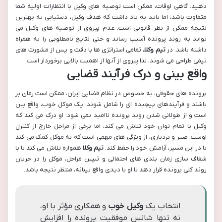
دهید. گاهی اوقات، ممکن است توصیه های وکیل با انتظارات اولیه شما
متفاوت باشد، اما باید به یاد داشت که هدف وکیل، دستیابی به بهترین
نتیجه ممکن از نظر قانونی است. عدم پیروی از توصیه های وکیل می
تواند به روند پرونده آسیب رساند و حتی نتایج نامطلوبی را به همراه
داشته باشد. در
تیم وکلا
، تمامی استراتژی ها با دقت و پس از مشورت های
تیمی طراحی می شوند، لذا پیروی از آنها از اهمیت بالایی برخوردار است.
واقع بینی و درک فرآیند قضایی
پرونده های حقوقی، به خصوص در نظام قضایی ایران، ممکن است زمان بر
باشند و فرآیندهای پیچیده ای را شامل شوند. یک موکل خوب، واقع بین
است و از طولانی شدن روند پرونده ناامید نمی شود. او درک می کند که
وکیل با تمام توان خود تلاش می کند، اما برخی از مراحل خارج از کنترل
اوست. صبر و بردباری، از ویژگی های مهمی است که به موکل کمک می کند
تا در این مسیر، آرامش خود را حفظ کند.
تیم وکلا
همواره تلاش می کند تا با
شفاف سازی زمان بندی های احتمالی و تبیین مراحل، موکل را در جریان
روند کلی پرونده قرار دهد تا او با دیدی واقع بینانه، منتظر نتیجه باشد.
انتخاب یک
وکیل خوب
و همکاری مؤثر با او،
نه تنها شانس موفقیت پرونده را افزایش