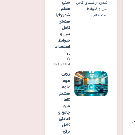
سنی
معلم
شدن+را
هنمای
کامل
سن و
ضوابط
استخدام
ی
08/10/1404
نکات
مهم
علوم
هشتم
گاما |
مرور
جامع و
آمادگی
ر
کامل
برای