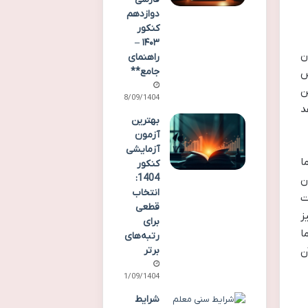
دوازدهم
کنکور
۱۴۰۳ –
ن
راهنمای
جامع**
س
ن
28/09/1404
د
بهترین
آزمون
آزمایشی
ا
کنکور
1404:
ن
انتخاب
ت
قطعی
ز
برای
ا
رتبه‌های
برتر
ن
21/09/1404
شرایط