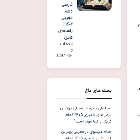
فارسی
دهم
تجربی
۱۴۰۲ |
این ستون نشان می دهد که رشته محل مورد نظر، چندمین انتخاب شما در فرم انتخاب رشته بوده است. (مثلاً: ۱، ۲،
راهنمای
کامل
انتخاب
13/08/1404
ن
بحث های داغ
لعیا علی یزدی
در
معرفی بهترین
،
قرص‌های تاخیری ۱۴۰۵؛ کدام
گزینه واقعا موثر است؟
ختام عیسوی
در
معرفی بهترین
قرص‌های تاخیری ۱۴۰۵؛ کدام