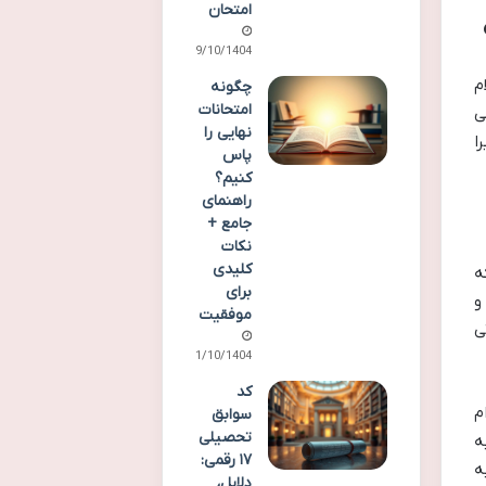
امتحان
09/10/1404
م
چگونه
امتحانات
ی
نهایی را
ا
پاس
کنیم؟
راهنمای
جامع +
نکات
کلیدی
ه
برای
و
موفقیت
ی
11/10/1404
کد
م
سوابق
تحصیلی
ه
۱۷ رقمی:
ه
دلایل،