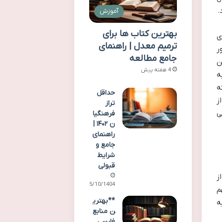
.
آموزش
بهترین کتاب ها برای
ی
ترمیم معدل | راهنمای
ر
جامع مطالعه
ن
4 هفته پیش
ه
ه
حداقل
ز
تراز
ی
فرهنگیا
ن ۱۴۰۲ |
راهنمای
جامع و
شرایط
قبولی
ز
15/10/1404
م
**بهتری
ه
ن منابع
فارسی