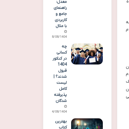
ه
معدل:
راهنمای
جامع و
کاربردی
ه
با مثال
م
18/08/1404
چه
کسانی
در کنکور
1404
ن
قبول
م
شدند؟ |
ف
لیست
ن
کامل
پذیرفته
ی
شدگان
14/08/1404
بهترین
کتاب