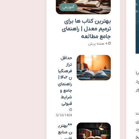
آموزش
بهترین کتاب ها برای
ترمیم معدل | راهنمای
جامع مطالعه
4 هفته پیش
حداقل
تراز
فرهنگیا
با
ن ۱۴۰۲ |
د
راهنمای
ر
جامع و
شرایط
قبولی
ت
15/10/1404
ی
**بهتری
خود
ن منابع
خ
فارسی