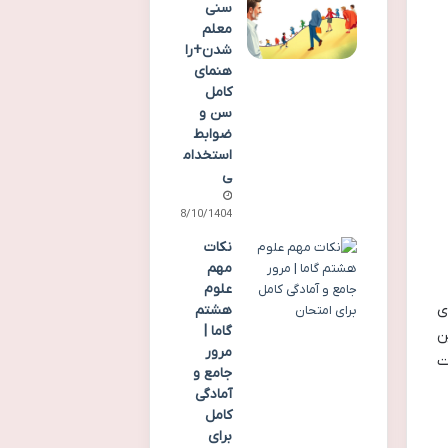
سنی
معلم
شدن+را
هنمای
کامل
سن و
ضوابط
استخدام
ی
08/10/1404
نکات
مهم
علوم
ی
هشتم
گاما |
ن
مرور
ت
جامع و
آمادگی
کامل
برای