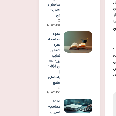
ر
ساختار و
ی
اهمیت
از
آن
ا
11/10/1404
ن
نحوه
محاسبه
نمره
ت
امتحان
ی
نهایی
بزرگسالا
ی
ن 1404
س
|
یک
راهنمای
جامع
11/10/1404
نحوه
محاسبه
ضریب