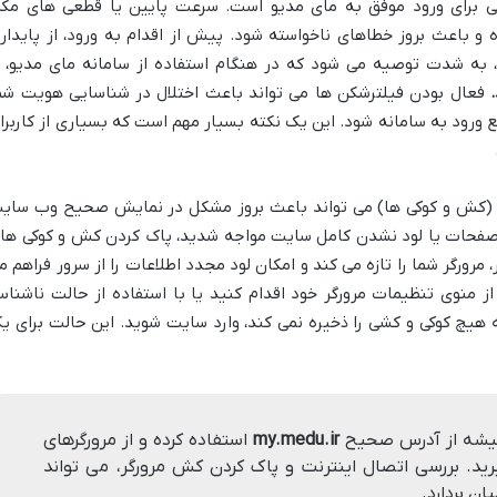
اتی برای ورود موفق به مای مدیو است. سرعت پایین یا قطعی های مکر
ه و باعث بروز خطاهای ناخواسته شود. پیش از اقدام به ورود، از پایدار
 به شدت توصیه می شود که در هنگام استفاده از سامانه مای مدیو،
فعال بودن فیلترشکن ها می تواند باعث اختلال در شناسایی هویت شم
رود به سامانه شود. این یک نکته بسیار مهم است که بسیاری از کاربرا
گر (کش و کوکی ها) می تواند باعث بروز مشکل در نمایش صحیح وب سای
صفحات یا لود نشدن کامل سایت مواجه شدید، پاک کردن کش و کوکی ها
، مرورگر شما را تازه می کند و امکان لود مجدد اطلاعات را از سرور فراهم م
ید از منوی تنظیمات مرورگر خود اقدام کنید یا با استفاده از حالت ناشنا
Incognito  یا Private Browsing) که هیچ کوکی و کشی را ذخیره نمی کند، وارد سایت شوید. این حالت برای 
همیشه از آدرس صحیح
my.medu.ir
استفاده کرده و از مرورگرهای
رید. بررسی اتصال اینترنت و پاک کردن کش مرورگر، می تواند
ان بردارد.