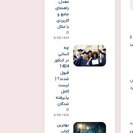
معدل:
راهنمای
جامع و
کاربردی
با مثال
و
18/08/1404
ی
چه
کسانی
در کنکور
1404
قبول
شدند؟ |
درس
لیست
د
کامل
پذیرفته
شدگان
14/08/1404
،
بهترین
ن
کتاب