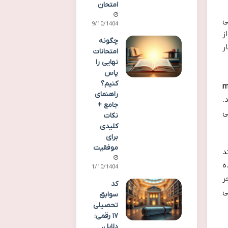
امتحان
ی
09/10/1404
ز
چگونه
ر
امتحانات
نهایی را
پاس
کنیم؟
my.me
راهنمای
.
جامع +
ی
نکات
کلیدی
برای
موفقیت
د
Microsof) استفاده
11/10/1404
ر
کد
ی
سوابق
تحصیلی
۱۷ رقمی:
دلایل،