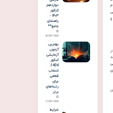
م
دوازدهم
کنکور
ی
۱۴۰۳ –
و
راهنمای
جامع**
28/09/1404
بهترین
آزمون
 وزارت آموزش و پرورش است که با آدرس my.medu.ir در
آزمایشی
د
کنکور
ی
1404:
ی
انتخاب
قطعی
برای
رتبه‌های
ن
برتر
21/09/1404
شرایط