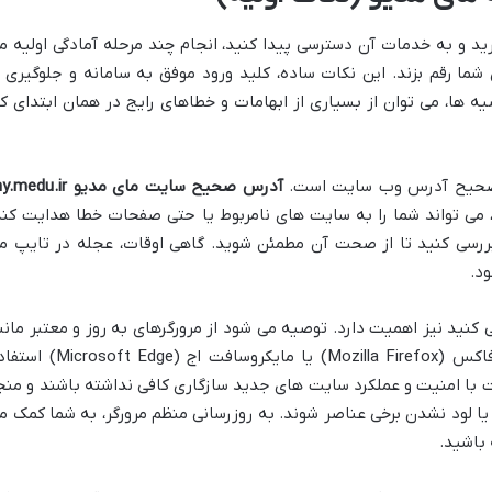
ید و به خدمات آن دسترسی پیدا کنید، انجام چند مرحله آمادگی اولیه م
 شما رقم بزند. این نکات ساده، کلید ورود موفق به سامانه و جلوگیری ا
 ها، می توان از بسیاری از ابهامات و خطاهای رایج در همان ابتدای کا
یپ صحیح آدرس وب سایت است.
آدرس صحیح سایت مای مدیو du.ir
می تواند شما را به سایت های نامربوط یا حتی صفحات خطا هدایت کند
ررسی کنید تا از صحت آن مطمئن شوید. گاهی اوقات، عجله در تایپ م
د.
 کنید نیز اهمیت دارد. توصیه می شود از مرورگرهای به روز و معتبر مانن
گوگل کروم (Google Chrome)، موزیلا فایرفاکس (Mozilla Firefox) یا مایکروسافت اج (t Edge
 با امنیت و عملکرد سایت های جدید سازگاری کافی نداشته باشند و منج
 لود نشدن برخی عناصر شوند. به روزرسانی منظم مرورگر، به شما کمک م
 باشید.