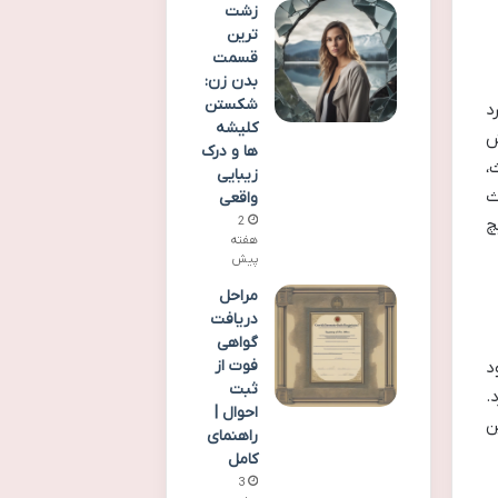
زشت
ترین
قسمت
بدن زن:
شکستن
د
کلیشه
ش
ها و درک
،
زیبایی
ث
واقعی
2
چ
هفته
پیش
مراحل
دریافت
گواهی
فوت از
د
ثبت
.
احوال |
ن
راهنمای
کامل
3