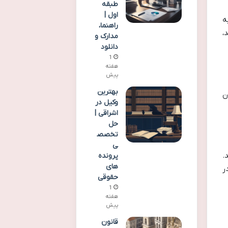
طبقه
اول |
ه
راهنما،
،
مدارک و
دانلود
1
هفته
پیش
بهترین
ن
وکیل در
اشراقی |
حل
تخصص
ی
.
پرونده
های
ر
حقوقی
1
هفته
پیش
قانون