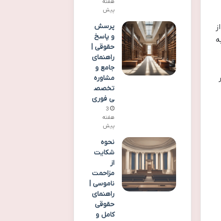
هفته
پیش
پرسش
ز
و پاسخ
ه
حقوقی |
راهنمای
جامع و
مشاوره
تخصص
ی فوری
3
هفته
پیش
نحوه
شکایت
از
مزاحمت
ناموسی |
راهنمای
حقوقی
کامل و