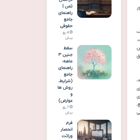
ثمن |
ر
راهنمای
جامع
حقوقی
ت
4 روز
پیش
.
ن
سقط
جنین ۳
ق
ماهه:
راهنمای
جامع
،
(شرایط،
روش ها
ی
و
ی
عوارض)
،
7 روز
ی
پیش
فرم
انحصار
وراثت