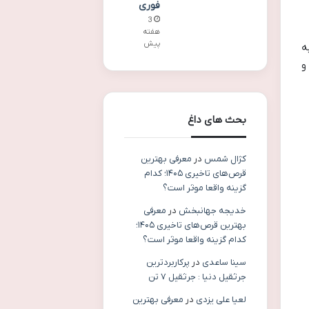
فوری
3
هفته
پیش
ه
و
بحث های داغ
کژال شمس
در
معرفی بهترین
قرص‌های تاخیری ۱۴۰۵؛ کدام
گزینه واقعا موثر است؟
خدیجه جهانبخش
در
معرفی
بهترین قرص‌های تاخیری ۱۴۰۵؛
کدام گزینه واقعا موثر است؟
سینا ساعدی
در
پرکاربردترین
جرثقیل دنیا : جرثقیل ۷ تن
لعیا علی یزدی
در
معرفی بهترین