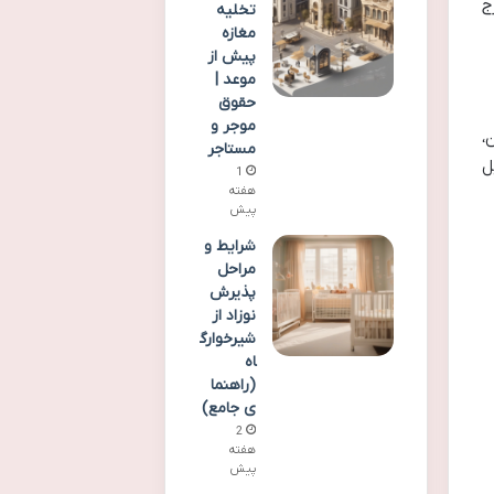
ج
تخلیه
مغازه
پیش از
موعد |
حقوق
موجر و
،
مستاجر
ل
1
هفته
پیش
شرایط و
مراحل
پذیرش
نوزاد از
شیرخوارگ
اه
(راهنما
ی جامع)
2
هفته
پیش