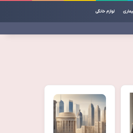
یماری
لوازم خانگی