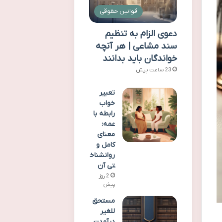
قوانین حقوقی
دعوی الزام به تنظیم
سند مشاعی | هر آنچه
خواندگان باید بدانند
23 ساعت پیش
تعبیر
خواب
رابطه با
عمه:
معنای
کامل و
روانشناخ
تی آن
2 روز
پیش
مستحق
للغیر
درآمدن