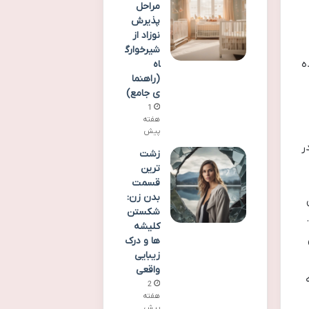
مراحل
پذیرش
نوزاد از
شیرخوارگ
ه
اه
(راهنما
ی جامع)
1
هفته
پیش
ر
زشت
ترین
قسمت
بدن زن:
شکستن
کلیشه
ها و درک
زیبایی
واقعی
2
هفته
پیش