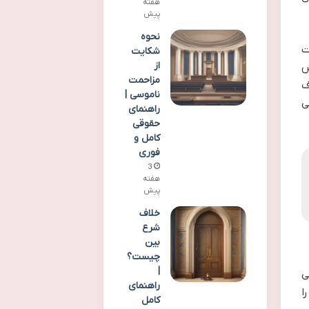
هفته
پیش
نحوه
ت
شکایت
از
ش
مزاحمت
ف
ناموسی |
ی
راهنمای
حقوقی
کامل و
فوری
3
هفته
پیش
خلاف
شرع
بین
چیست؟
|
ی
راهنمای
ا
کامل