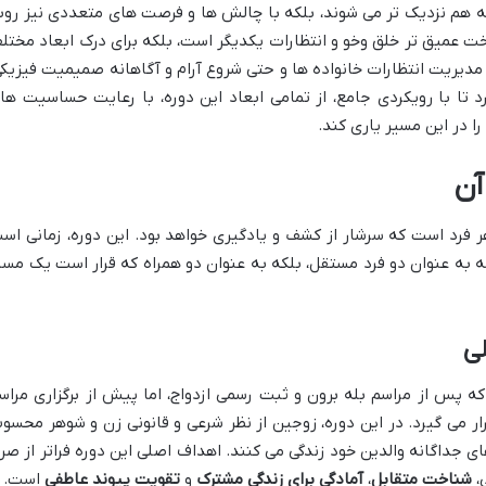
 به هم نزدیک تر می شوند، بلکه با چالش ها و فرصت های متعددی نیز روب
خت عمیق تر خلق وخو و انتظارات یکدیگر است، بلکه برای درک ابعاد مختل
دیریت انتظارات خانواده ها و حتی شروع آرام و آگاهانه صمیمیت فیزیکی
د تا با رویکردی جامع، از تمامی ابعاد این دوره، با رعایت حساسیت ها
ا در این مسیر یاری کند.
آن
ر فرد است که سرشار از کشف و یادگیری خواهد بود. این دوره، زمانی اس
نه به عنوان دو فرد مستقل، بلکه به عنوان دو همراه که قرار است یک مسی
ی
ه پس از مراسم بله برون و ثبت رسمی ازدواج، اما پیش از برگزاری مراس
ر می گیرد. در این دوره، زوجین از نظر شرعی و قانونی زن و شوهر محسو
ی جداگانه والدین خود زندگی می کنند. اهداف اصلی این دوره فراتر از صرفا
،
شناخت متقابل
،
آمادگی برای زندگی مشترک
و
تقویت پیوند عاطفی
است.