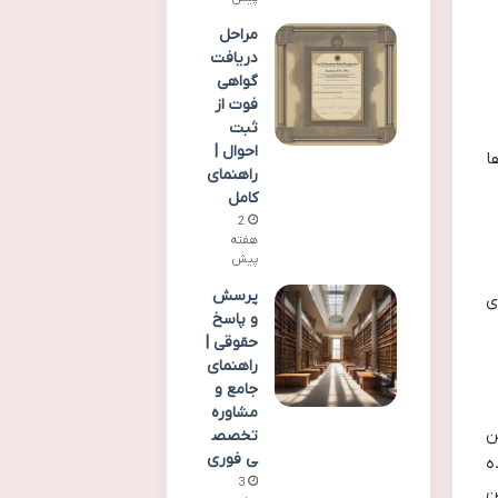
مراحل
دریافت
گواهی
فوت از
ثبت
احوال |
ا
راهنمای
کامل
2
هفته
پیش
پرسش
ی
و پاسخ
حقوقی |
راهنمای
جامع و
مشاوره
ن
تخصص
ی فوری
ه
3
ن