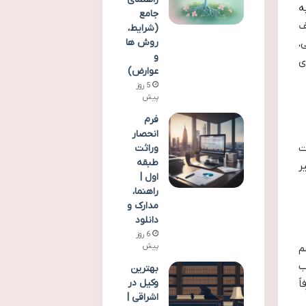
ه
جامع
ف
(شرایط،
روش ها
،
و
ی
عوارض)
5 روز
پیش
فرم
انحصار
ت
وراثت
طبقه
ر
اول |
راهنما،
مدارک و
دانلود
6 روز
پیش
م
ب
بهترین
وکیل در
ً
اشراقی |