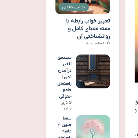
قوانین حقوقی
تعبیر خواب رابطه با
عمه: معنای کامل و
روانشناختی آن
19 ساعت پیش
مستحق
للغیر
درآمدن
ثمن |
راهنمای
جامع
حقوقی
ق
2 روز
پیش
و
سقط
جنین ۳
ماهه:
ن
راهنمای