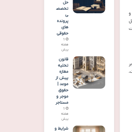
حل
تخصص
و
ی
ل
پرونده
های
ت
حقوقی
1
هفته
پیش
قانون
ر
تخلیه
،
مغازه
پیش از
موعد |
حقوق
موجر و
مستاجر
1
هفته
پیش
شرایط و