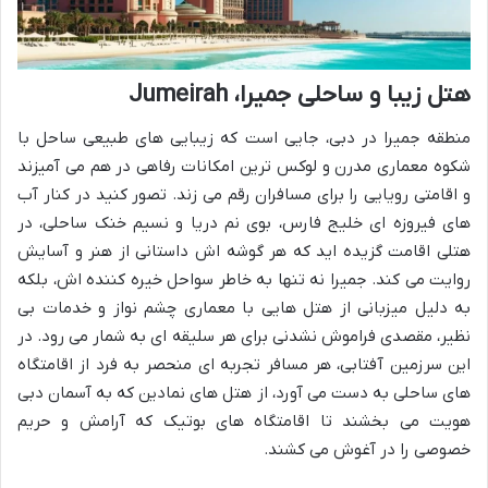
هتل زیبا و ساحلی جمیرا، Jumeirah
منطقه جمیرا در دبی، جایی است که زیبایی های طبیعی ساحل با
شکوه معماری مدرن و لوکس ترین امکانات رفاهی در هم می آمیزند
و اقامتی رویایی را برای مسافران رقم می زند. تصور کنید در کنار آب
های فیروزه ای خلیج فارس، بوی نم دریا و نسیم خنک ساحلی، در
هتلی اقامت گزیده اید که هر گوشه اش داستانی از هنر و آسایش
روایت می کند. جمیرا نه تنها به خاطر سواحل خیره کننده اش، بلکه
به دلیل میزبانی از هتل هایی با معماری چشم نواز و خدمات بی
نظیر، مقصدی فراموش نشدنی برای هر سلیقه ای به شمار می رود. در
این سرزمین آفتابی، هر مسافر تجربه ای منحصر به فرد از اقامتگاه
های ساحلی به دست می آورد، از هتل های نمادین که به آسمان دبی
هویت می بخشند تا اقامتگاه های بوتیک که آرامش و حریم
خصوصی را در آغوش می کشند.