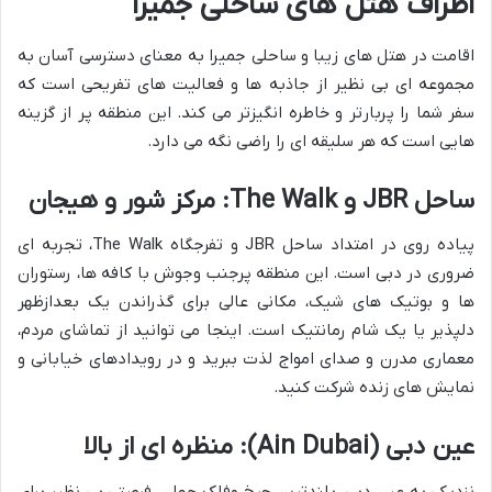
اطراف هتل های ساحلی جمیرا
اقامت در هتل های زیبا و ساحلی جمیرا به معنای دسترسی آسان به
مجموعه ای بی نظیر از جاذبه ها و فعالیت های تفریحی است که
سفر شما را پربارتر و خاطره انگیزتر می کند. این منطقه پر از گزینه
هایی است که هر سلیقه ای را راضی نگه می دارد.
ساحل JBR و The Walk: مرکز شور و هیجان
پیاده روی در امتداد ساحل JBR و تفرجگاه The Walk، تجربه ای
ضروری در دبی است. این منطقه پرجنب وجوش با کافه ها، رستوران
ها و بوتیک های شیک، مکانی عالی برای گذراندن یک بعدازظهر
دلپذیر یا یک شام رمانتیک است. اینجا می توانید از تماشای مردم،
معماری مدرن و صدای امواج لذت ببرید و در رویدادهای خیابانی و
نمایش های زنده شرکت کنید.
عین دبی (Ain Dubai): منظره ای از بالا
نزدیکی به عین دبی، بلندترین چرخ وفلک جهان، فرصتی بی نظیر برای