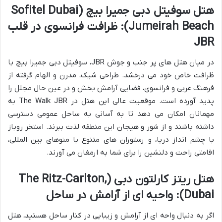
هتل سوفیتل دبی جمیرا بیچ (Sofitel Dubai
Jumeirah Beach): ظرافت فرانسوی در قلب
JBR
در میان هتل های پر جنب و جوش JBR، سوفیتل دبی جمیرا بیچ با
ظرافت خاص خود می درخشد. طراحی شیک، مدرن و الهام گرفته از
فرهنگ عربی و فرانسوی، فضایی آرامش بخش و در عین حال مجلل را
پدید آورده است. موقعیت عالی این هتل در The Walk JBR به
مهمانان امکان می دهد تا به آسانی به ساحل عمومی دسترسی
داشته باشند و از شور و هیجان این منطقه لذت ببرند. استخر روباز
با چشم انداز دریا، و رستوران های متنوع با منوهای بین المللی،
اقامتی راحت و دلنشین را برای شما به ارمغان می آورند.
هتل ریتز کارلتون دبی (The Ritz-Carlton,
Dubai): واحیه ای از آرامش در ساحل
اگر به دنبال واحه ای از آرامش و زیبایی در کنار ساحل هستید، هتل