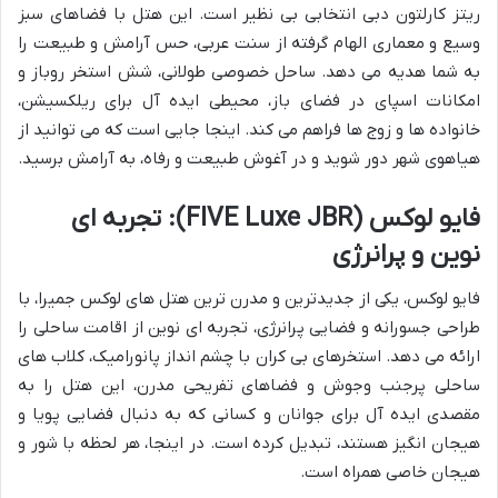
ریتز کارلتون دبی انتخابی بی نظیر است. این هتل با فضاهای سبز
وسیع و معماری الهام گرفته از سنت عربی، حس آرامش و طبیعت را
به شما هدیه می دهد. ساحل خصوصی طولانی، شش استخر روباز و
امکانات اسپای در فضای باز، محیطی ایده آل برای ریلکسیشن،
خانواده ها و زوج ها فراهم می کند. اینجا جایی است که می توانید از
هیاهوی شهر دور شوید و در آغوش طبیعت و رفاه، به آرامش برسید.
فایو لوکس (FIVE Luxe JBR): تجربه ای
نوین و پرانرژی
فایو لوکس، یکی از جدیدترین و مدرن ترین هتل های لوکس جمیرا، با
طراحی جسورانه و فضایی پرانرژی، تجربه ای نوین از اقامت ساحلی را
ارائه می دهد. استخرهای بی کران با چشم انداز پانورامیک، کلاب های
ساحلی پرجنب وجوش و فضاهای تفریحی مدرن، این هتل را به
مقصدی ایده آل برای جوانان و کسانی که به دنبال فضایی پویا و
هیجان انگیز هستند، تبدیل کرده است. در اینجا، هر لحظه با شور و
هیجان خاصی همراه است.