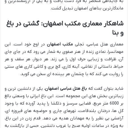
به جایگاهی منحصر به فرد دست یافت و به یکی از ارزشمندترین و
ماندگارترین بناهای اصفهان تبدیل گشت.
شاهکار معماری مکتب اصفهان: گشتی در باغ
و بنا
معماری هتل عباسی، تجلی
مکتب اصفهان
در اوج خود است. این
مهمانسرا، نمادی زنده از هنر صفوی به شمار می رود که در جای جای
آن، ظرافت و زیبایی حرف اول را می زند. هر دیوار، هر سقف و هر
حیاط، داستانی از نقاشی، آینه کاری، گچ بری و کاشی کاری های سنتی
را روایت می کند که با چشمان هر بیننده ای سخن می گوید.
شاید بتوان گفت که
باغ هتل عباسی اصفهان
، یکی از دلنشین ترین و
زیباترین بخش های این مجموعه است. این باغ ایرانی با وسعتی بالغ
بر 6000 متر مربع، فضایی سرسبز و دلگشا را پدید آورده که با وجود
گل ها، درختان بلندقامت، نهرهای جاری و حوضچه های فیروزه ای،
آرامشی بی نظیر را به مهمانان هدیه می دهد. قدم زدن در این باغ،
به ویژه در ساعات اولیه صبح یا غروب دلنشین، حسی از بازگشت به