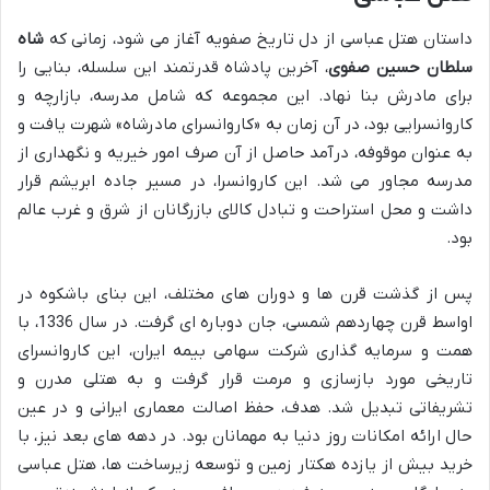
داستان هتل عباسی از دل تاریخ صفویه آغاز می شود، زمانی که
شاه
سلطان حسین صفوی
، آخرین پادشاه قدرتمند این سلسله، بنایی را
برای مادرش بنا نهاد. این مجموعه که شامل مدرسه، بازارچه و
کاروانسرایی بود، در آن زمان به «کاروانسرای مادرشاه» شهرت یافت و
به عنوان موقوفه، درآمد حاصل از آن صرف امور خیریه و نگهداری از
مدرسه مجاور می شد. این کاروانسرا، در مسیر جاده ابریشم قرار
داشت و محل استراحت و تبادل کالای بازرگانان از شرق و غرب عالم
بود.
پس از گذشت قرن ها و دوران های مختلف، این بنای باشکوه در
اواسط قرن چهاردهم شمسی، جان دوباره ای گرفت. در سال 1336، با
همت و سرمایه گذاری شرکت سهامی بیمه ایران، این کاروانسرای
تاریخی مورد بازسازی و مرمت قرار گرفت و به هتلی مدرن و
تشریفاتی تبدیل شد. هدف، حفظ اصالت معماری ایرانی و در عین
حال ارائه امکانات روز دنیا به مهمانان بود. در دهه های بعد نیز، با
خرید بیش از یازده هکتار زمین و توسعه زیرساخت ها، هتل عباسی