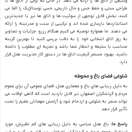
وسیعی از اتاق ها را ارائه می دهد. در حالی که برخی از اتاق ها با
طراحی سنتی و حفظ حس و حال تاریخی، حسی نوستالژیک را القا می
کنند، بخش قابل توجهی از سوئیت ها و اتاق ها نیز با جدیدترین
استانداردها بازسازی شده اند و ترکیبی از سنت و مدرنیته را ارائه
می دهند. ما همواره توصیه می کنیم هنگام رزرو، جزئیات و تصاویر
به روز اتاق انتخابی خود را به دقت بررسی کنید تا بهترین گزینه
متناسب با سلیقه و انتظار شما باشد و تجربه ای مطلوب را داشته
باشید. بهبود مستمر کیفیت اتاق ها در دستور کار مدیریت هتل قرار
دارد.
شلوغی فضای باغ و محوطه
به دلیل زیبایی های باغ و معماری هتل، فضای عمومی آن برای عموم
مردم و گردشگران اصفهان نیز قابل بازدید است که گاهی اوقات می
تواند منجر به شلوغی و ازدحام شود و آرامش مهمانان مقیم را تحت
تأثیر قرار دهد.
پاسخ ما:
باغ هتل عباسی به دلیل زیبایی های کم نظیرش، مورد
استقبال عموم مردم و گردشگران اصفهان نیز قرار می گیرد و این