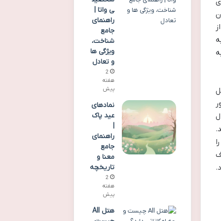
اری
ی واتا |
ن
راهنمای
ز
جامع
ه
شناخت،
ویژگی ها
ه
و تعادل
2
هفته
پیش
ل
ر
نمادهای
عید پاک
ل
|
.
راهنمای
ا
جامع
ف
معنا و
تاریخچه
.
2
هفته
پیش
هتل All