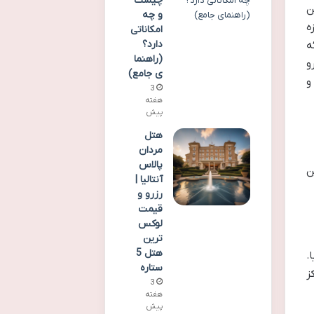
چیست
ن
و چه
ه
امکاناتی
دارد؟
ه
(راهنما
و
ی جامع)
و
3
هفته
پیش
هتل
مردان
پالاس
ن
آنتالیا |
رزرو و
قیمت
لوکس
ترین
هتل 5
.
ستاره
ز
3
هفته
پیش