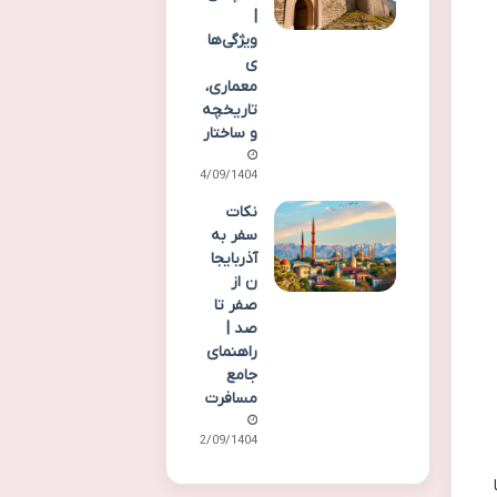
|
ویژگی‌ها
ی
معماری،
تاریخچه
و ساختار
24/09/1404
نکات
سفر به
آذربایجا
ن از
صفر تا
صد |
راهنمای
جامع
مسافرت
22/09/1404