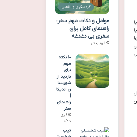
گردشگری و اقامتی
عوامل و نکات مهم سفر:
ا
راهنمای کامل برای
ا
سفری بی دغدغه
ا
1 روز پیش
،
ی
۱۰ نکته
مهم
برای
بازدید از
شهرستا
ن اندیکا
ل
|
س
راهنمای
سفر
5 روز
پیش
تیپ
شخصیت