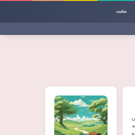
ساعت
ن
د
ه