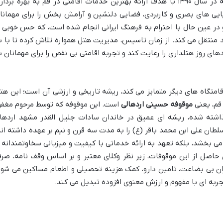
هتل بزرگ پارسیا، هتلی چهار ستاره است که در سال ۱۳۹۰ با هدف ارائه بهترین خدمات اقامتی در قم به بهره برد
بایی های بصری و کاربردی، فضایی دلنشین و آرامش بخش را برای مهمانا
 در عین حال با احترام به فرهنگ ایرانی انجام شده است، که حس خوبی ا
 منتقل می کند. از زمان تاسیس، مدیریت هتل همواره تلاش کرده تا با ب
های روز هتلداری را رعایت کند و تجربه اقامتی بی نقص را برای مهمانان ب
اقامتگاه های دیگر متمایز می کند، ریشه تاریخی و ارزشی آن است؛ این هت
قم، یعنی
موقوفه حسینی اردهالی
است. این موقوفه که توسط مرحوم مغفو
شته شده، ریشه ای عمیق در خاندان سادات جلیل القدر مشهد اردها
لطان علی ابن محمد باقر (ع) را به مدت سه قرن و نیم بر عهده داشته اند
می بخشد، بلکه تعهد به ارائه خدماتی با کیفیت و میزبانی سخاوتمندانه ر
 حاصل از این موقوفات، زیر نظر وکلای معتبر و بر اساس وقف نامه، صر
ران بی بضاعت، تامین دارو، کمک هزینه تحصیلی و اطعام مساکین می شود
تجربه ای با مفهوم و ارزش معنوی افزوده تبدیل می کند.