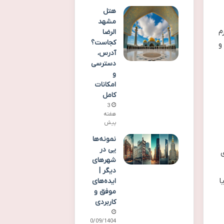
هتل
مشهد
م
الرضا
کجاست؟
 و
آدرس،
دسترسی
و
امکانات
کامل
3
هفته
پیش
نمونه‌ها
یی در
ی
شهرهای
دیگر |
ا
ایده‌های
موفق و
کاربردی
30/09/1404