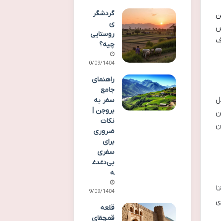
گردشگر
ن
ی
س
روستایی
ف
چیه؟
30/09/1404
راهنمای
جامع
ل
سفر به
بروجن |
ن
نکات
ن
ضروری
برای
سفری
بی‌دغدغ
ه
ست تا
29/09/1404
ی
قلعه
قمچقای