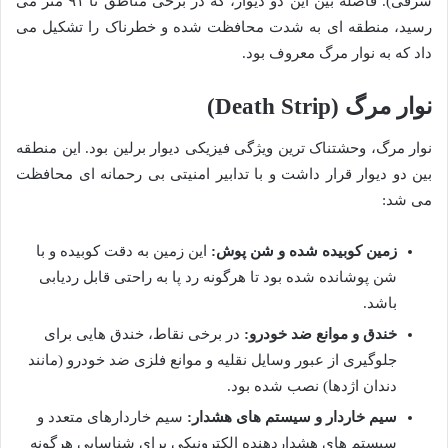
شرقی). فاصله بین این دو دیوار، که در برخی مناطق تا ۹۱ متر می
رسید، منطقه ای به شدت محافظت شده و خطرناک را تشکیل می
داد که به نوار مرگ معروف بود.
نوار مرگ (Death Strip)
نوار مرگ، وحشتناک ترین ویژگی فیزیکی دیوار برلین بود. این منطقه
بین دو دیوار قرار داشت و با تدابیر امنیتی بی رحمانه ای محافظت
می شد:
زمین کوبیده شده و شن پوش:
این زمین به دقت کوبیده و با
شن پوشانده شده بود تا هرگونه رد پا به راحتی قابل ردیابی
باشد.
خندق و موانع ضد خودرو:
در برخی نقاط، خندق هایی برای
جلوگیری از عبور وسایل نقلیه و موانع فلزی ضد خودرو (مانند
دندان اژدها) نصب شده بود.
سیم خاردار و سیستم های هشدار:
سیم خاردارهای متعدد و
سیستم های هشداردهنده الکترونیکی برای شناسایی هرگونه