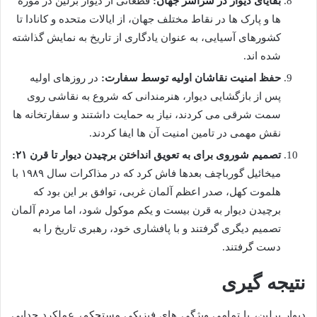
بقایای دیوار در سراسر جهان:
قطعاتی از دیوار برلین در موزه
ها و پارک ها در نقاط مختلف جهان، از ایالات متحده و کانادا تا
کشورهای آسیایی، به عنوان یادگاری از تاریخ به نمایش گذاشته
شده اند.
حفظ امنیت نقاشان اولیه توسط سفارت:
در روزهای اولیه
پس از بازگشایی دیوار، هنرمندانی که شروع به نقاشی روی
سمت شرقی می کردند، نیاز به حمایت داشتند و سفارتخانه ها
نقش مهمی در تامین امنیت آن ها ایفا کردند.
تصمیم شوروی برای به تعویق انداختن برچیدن دیوار تا قرن ۲۱:
میخائیل گورباچف بعدها فاش کرد که در مذاکرات سال ۱۹۸۹ با
هلموت کهل، صدر اعظم آلمان غربی، توافق بر این بود که
برچیدن دیوار به قرن بیست و یکم موکول شود، اما مردم آلمان
تصمیم دیگری گرفتند و با پافشاری خود، رهبری تاریخ را به
دست گرفتند.
نتیجه گیری
دیوار برلین، با تمامی ویژگی های فیزیکی مستحکم، عملکرد جدایی